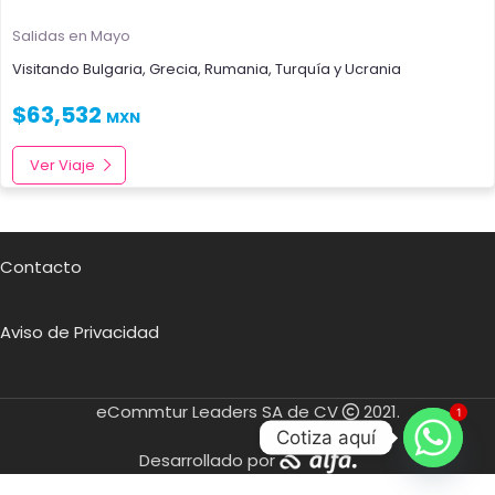
Salidas en Mayo
Visitando
Bulgaria
,
Grecia
,
Rumania
,
Turquía
y
Ucrania
$
63,532
MXN
Ver Viaje
Contacto
Aviso de Privacidad
eCommtur Leaders SA de CV
2021.
1
Cotiza aquí
Desarrollado por