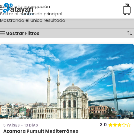
Saltar a la navegación
Inicio
/
Ciudades del producto
/
Odesa
Saltar al contenido principal
Mostrando el único resultado
Mostrar Filtros
3.0
5 PAÍSES
13 DÍAS
Azamara Pursuit Mediterráneo