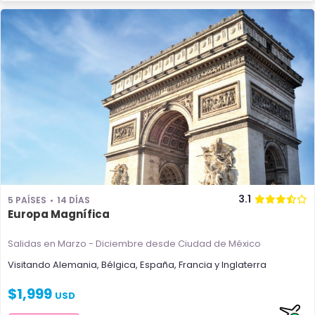
3.1
5 PAÍSES
14 DÍAS
Europa Magnífica
Salidas en Marzo - Diciembre
desde Ciudad de México
Visitando
Alemania
,
Bélgica
,
España
,
Francia
y
Inglaterra
$
1,999
USD