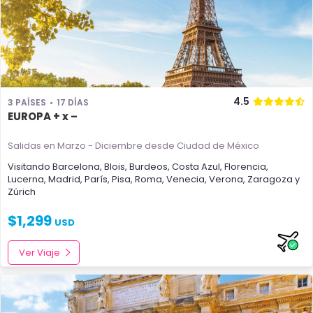
4.5
3 PAÍSES
17 DÍAS
EUROPA + x –
Salidas en Marzo - Diciembre
desde Ciudad de México
Visitando
Barcelona
,
Blois
,
Burdeos
,
Costa Azul
,
Florencia
,
Lucerna
,
Madrid
,
París
,
Pisa
,
Roma
,
Venecia
,
Verona
,
Zaragoza
y
Zúrich
$
1,299
USD
Ver Viaje