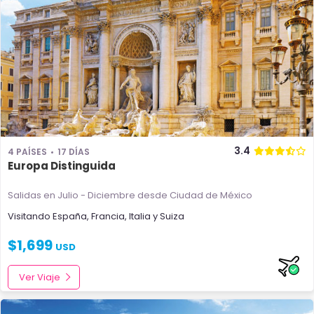
3.4
4 PAÍSES
17 DÍAS
Europa Distinguida
Salidas en Julio - Diciembre
desde Ciudad de México
Visitando
España
,
Francia
,
Italia
y
Suiza
$
1,699
USD
Ver Viaje