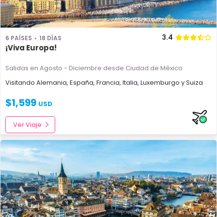
3.4
6 PAÍSES
18 DÍAS
¡Viva Europa!
Salidas en Agosto - Diciembre
desde Ciudad de México
Visitando
Alemania
,
España
,
Francia
,
Italia
,
Luxemburgo
y
Suiza
$
1,599
USD
Ver Viaje