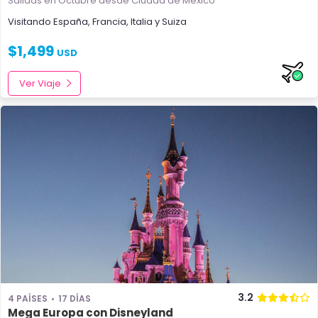
Salidas en Octubre
desde Ciudad de México
Visitando
España
,
Francia
,
Italia
y
Suiza
$
1,499
USD
Ver Viaje
3.2
4 PAÍSES
17 DÍAS
Mega Europa con Disneyland