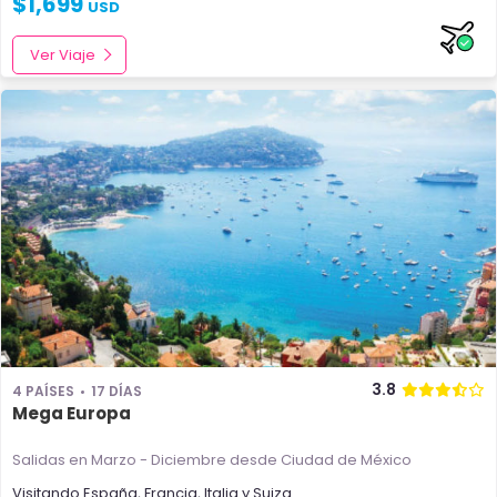
$
1,699
USD
Ver Viaje
3.8
4 PAÍSES
17 DÍAS
Mega Europa
Salidas en Marzo - Diciembre
desde Ciudad de México
Visitando
España
,
Francia
,
Italia
y
Suiza