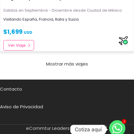
Salidas en Septiembre - Diciembre
desde Ciudad de México
Visitando
España
,
Francia
,
Italia
y
Suiza
$
1,699
USD
Ver Viaje
Mostrar más viajes
Contacto
Aviso de Privacidad
1
eCommtur Leaders SA de CV
2021.
Cotiza aquí