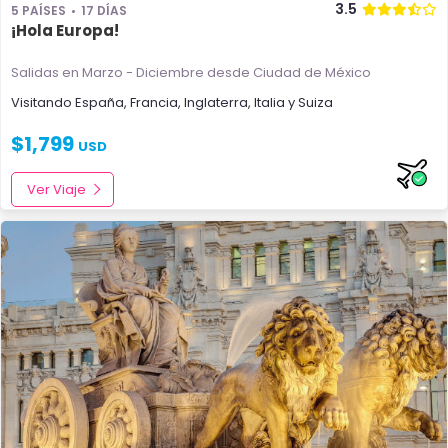
3.5
5 PAÍSES
17 DÍAS
¡Hola Europa!
Salidas en Marzo - Diciembre
desde Ciudad de México
Visitando
España
,
Francia
,
Inglaterra
,
Italia
y
Suiza
$
1,799
USD
Ver Viaje