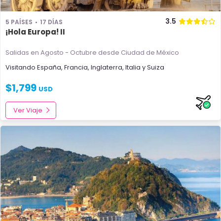
3.5
5 PAÍSES
17 DÍAS
¡Hola Europa! II
Salidas en Agosto - Octubre
desde Ciudad de México
Visitando
España
,
Francia
,
Inglaterra
,
Italia
y
Suiza
$
1,799
USD
Ver Viaje