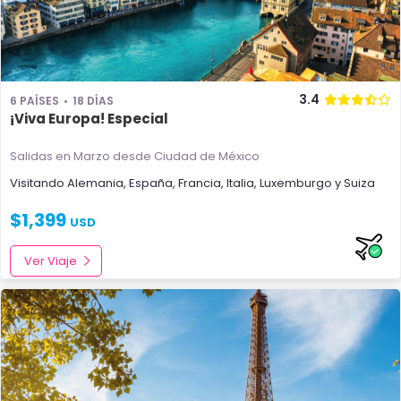
3.4
6 PAÍSES
18 DÍAS
¡Viva Europa! Especial
Salidas en Marzo
desde Ciudad de México
Visitando
Alemania
,
España
,
Francia
,
Italia
,
Luxemburgo
y
Suiza
$
1,399
USD
Ver Viaje