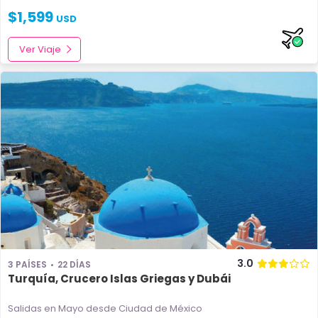
$
1,599
USD
Ver Viaje
3.0
3 PAÍSES
22 DÍAS
Turquía, Crucero Islas Griegas y Dubái
Salidas en Mayo
desde Ciudad de México