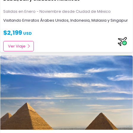
Salidas en Enero - Noviembre
desde Ciudad de México
Visitando
Emiratos Árabes Unidos
,
Indonesia
,
Malasia
y
Singapur
$
2,199
USD
Ver Viaje