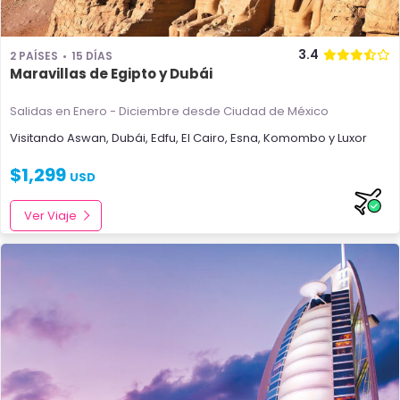
3.4
2 PAÍSES
15 DÍAS
Maravillas de Egipto y Dubái
Salidas en Enero - Diciembre
desde Ciudad de México
Visitando
Aswan
,
Dubái
,
Edfu
,
El Cairo
,
Esna
,
Komombo
y
Luxor
$
1,299
USD
Ver Viaje