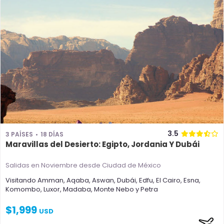
3.5
3 PAÍSES
18 DÍAS
Maravillas del Desierto: Egipto, Jordania Y Dubái
Salidas en Noviembre
desde Ciudad de México
Visitando
Amman
,
Aqaba
,
Aswan
,
Dubái
,
Edfu
,
El Cairo
,
Esna
,
Komombo
,
Luxor
,
Madaba
,
Monte Nebo
y
Petra
$
1,999
USD