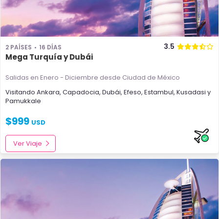
3.5
2 PAÍSES
16 DÍAS
Mega Turquía y Dubái
Salidas en Enero - Diciembre
desde Ciudad de México
Visitando
Ankara
,
Capadocia
,
Dubái
,
Efeso
,
Estambul
,
Kusadasi
y
Pamukkale
$
999
USD
Ver Viaje