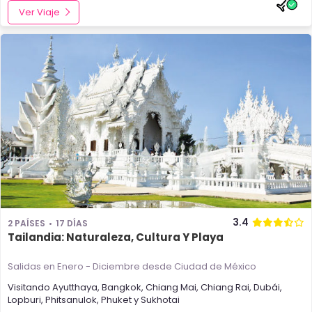
Ver Viaje
3.4
2 PAÍSES
17 DÍAS
Tailandia: Naturaleza, Cultura Y Playa
Salidas en Enero - Diciembre
desde Ciudad de México
Visitando
Ayutthaya
,
Bangkok
,
Chiang Mai
,
Chiang Rai
,
Dubái
,
Lopburi
,
Phitsanulok
,
Phuket
y
Sukhotai