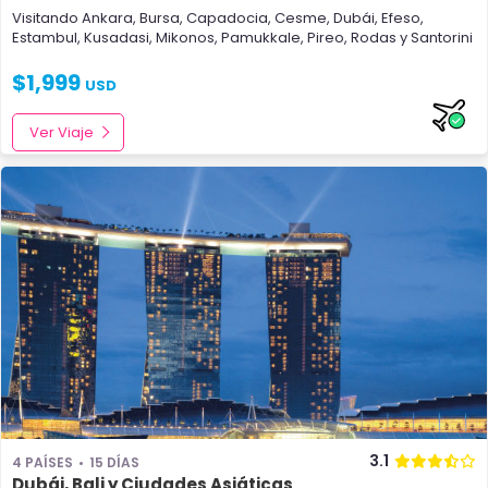
Visitando
Ankara
,
Bursa
,
Capadocia
,
Cesme
,
Dubái
,
Efeso
,
Estambul
,
Kusadasi
,
Mikonos
,
Pamukkale
,
Pireo
,
Rodas
y
Santorini
$
1,999
USD
Ver Viaje
3.1
4 PAÍSES
15 DÍAS
Dubái, Bali y Ciudades Asiáticas