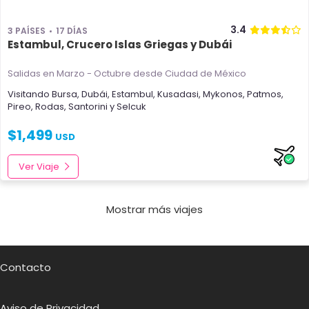
3.4
3 PAÍSES
17 DÍAS
Estambul, Crucero Islas Griegas y Dubái
Salidas en Marzo - Octubre
desde Ciudad de México
Visitando
Bursa
,
Dubái
,
Estambul
,
Kusadasi
,
Mykonos
,
Patmos
,
Pireo
,
Rodas
,
Santorini
y
Selcuk
$
1,499
USD
Ver Viaje
Mostrar más viajes
Contacto
Aviso de Privacidad