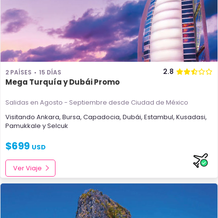
2.8
2 PAÍSES
15 DÍAS
Mega Turquía y Dubái Promo
Salidas en Agosto - Septiembre
desde Ciudad de México
Visitando
Ankara
,
Bursa
,
Capadocia
,
Dubái
,
Estambul
,
Kusadasi
,
Pamukkale
y
Selcuk
$
699
USD
Ver Viaje