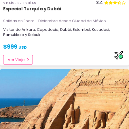
3.4
2 PAÍSES
16 DÍAS
Especial Turquía y Dubái
Salidas en Enero - Diciembre
desde Ciudad de México
Visitando
Ankara
,
Capadocia
,
Dubái
,
Estambul
,
Kusadasi
,
Pamukkale
y
Selcuk
$
999
USD
Ver Viaje