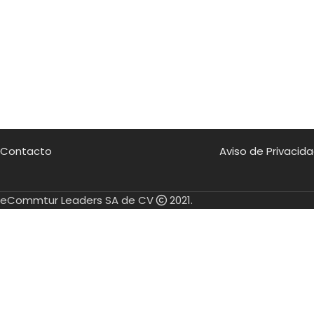
Contacto
Aviso de Privacid
eCommtur Leaders SA de CV
2021.