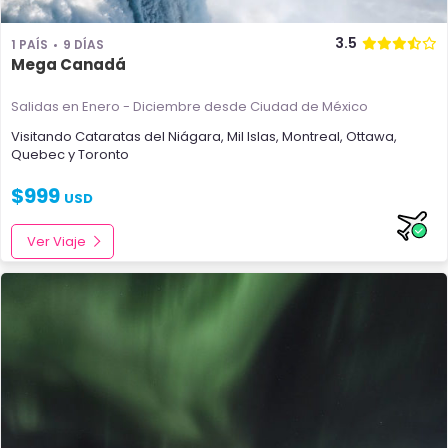
3.5
1 PAÍS
9 DÍAS
Mega Canadá
Salidas en Enero - Diciembre
desde Ciudad de México
Visitando
Cataratas del Niágara
,
Mil Islas
,
Montreal
,
Ottawa
,
Quebec
y
Toronto
$
999
USD
Ver Viaje