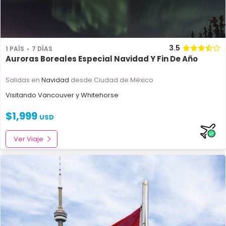
3.5
1 PAÍS
7 DÍAS
Auroras Boreales Especial Navidad Y Fin De Año
Salidas en
Navidad
desde Ciudad de México
Visitando
Vancouver
y
Whitehorse
$
1,999
USD
Ver Viaje