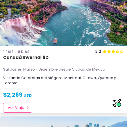
3.2
1 PAÍS
8 DÍAS
Canadá Invernal 8D
Salidas en Marzo - Diciembre
desde Ciudad de México
Visitando
Cataratas del Niágara
,
Montreal
,
Ottawa
,
Quebec
y
Toronto
$
2,269
USD
Ver Viaje