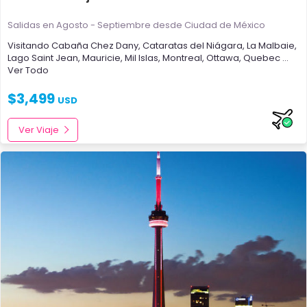
Salidas en Agosto - Septiembre
desde Ciudad de México
Visitando
Cabaña Chez Dany
,
Cataratas del Niágara
,
La Malbaie
,
Lago Saint Jean
,
Mauricie
,
Mil Islas
,
Montreal
,
Ottawa
,
Quebec
...
Ver Todo
$
3,499
USD
Ver Viaje