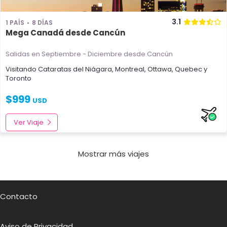
3.1
1 PAÍS
8 DÍAS
Mega Canadá desde Cancún
Salidas en Septiembre - Diciembre
desde Cancún
Visitando
Cataratas del Niágara
,
Montreal
,
Ottawa
,
Quebec
y
Toronto
$
999
USD
Ver Viaje
Mostrar más viajes
Contacto
Aviso de Privacidad