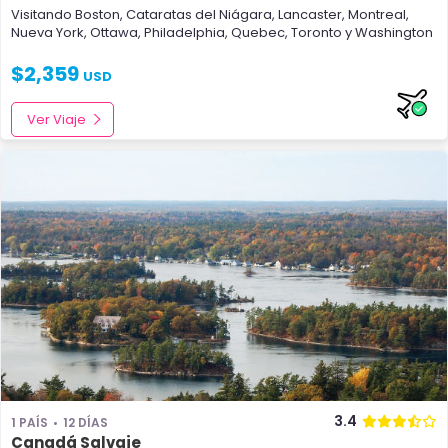
Visitando
Boston
,
Cataratas del Niágara
,
Lancaster
,
Montreal
,
Nueva York
,
Ottawa
,
Philadelphia
,
Quebec
,
Toronto
y
Washington
$
2,359
USD
Ver Viaje
3.4
1 PAÍS
12 DÍAS
Canadá Salvaje