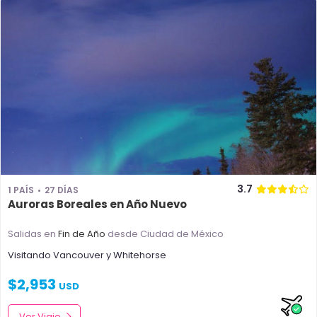
3.7
1 PAÍS
27 DÍAS
Auroras Boreales en Año Nuevo
Salidas en
Fin de Año
desde Ciudad de México
Visitando
Vancouver
y
Whitehorse
$
2,953
USD
Ver Viaje