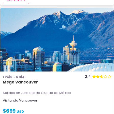
2.4
1 PAÍS
6 DÍAS
Mega Vancouver
Salidas en Julio
desde Ciudad de México
Visitando
Vancouver
$
699
USD