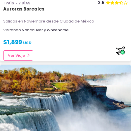
3.5
1 PAÍS
7 DÍAS
Auroras Boreales
Salidas en Noviembre
desde Ciudad de México
Visitando
Vancouver
y
Whitehorse
$
1,899
USD
Ver Viaje