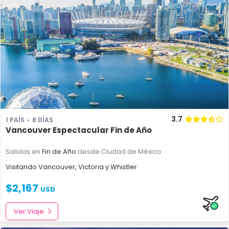
3.7
1 PAÍS
8 DÍAS
Vancouver Espectacular Fin de Año
Salidas en
Fin de Año
desde Ciudad de México
Visitando
Vancouver
,
Victoria
y
Whistler
$
2,167
USD
Ver Viaje