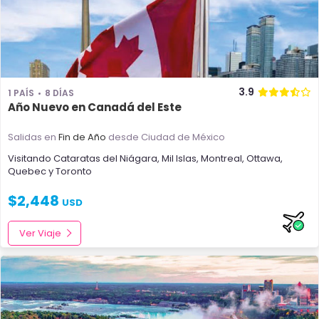
3.9
1 PAÍS
8 DÍAS
Año Nuevo en Canadá del Este
Salidas en
Fin de Año
desde Ciudad de México
Visitando
Cataratas del Niágara
,
Mil Islas
,
Montreal
,
Ottawa
,
Quebec
y
Toronto
$
2,448
USD
Ver Viaje