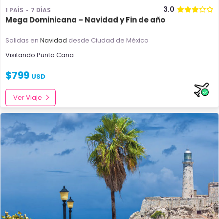
3.0
1 PAÍS
7 DÍAS
Mega Dominicana – Navidad y Fin de año
Salidas en
Navidad
desde Ciudad de México
Visitando
Punta Cana
$
799
USD
Ver Viaje