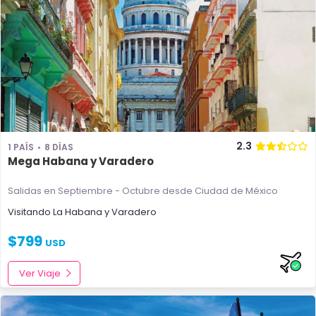
2.3
1 PAÍS
8 DÍAS
Mega Habana y Varadero
Salidas en Septiembre - Octubre
desde Ciudad de México
Visitando
La Habana
y
Varadero
$
799
USD
Ver Viaje