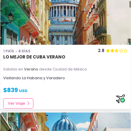
2.8
1 PAÍS
8 DÍAS
LO MEJOR DE CUBA VERANO
Salidas en
Verano
desde Ciudad de México
Visitando
La Habana
y
Varadero
$
839
USD
Ver Viaje