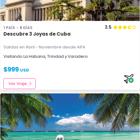
3.5
1 PAÍS
8 DÍAS
Descubre 3 Joyas de Cuba
Salidas en Abril - Noviembre
desde AIFA
Visitando
La Habana
,
Trinidad
y
Varadero
$
999
USD
Ver Viaje