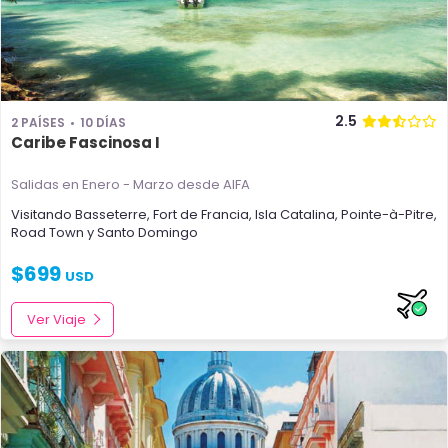
2.5
2 PAÍSES
10 DÍAS
Caribe Fascinosa I
Salidas en Enero - Marzo
desde AIFA
Visitando
Basseterre
,
Fort de Francia
,
Isla Catalina
,
Pointe-à-Pitre
,
Road Town
y
Santo Domingo
$
699
USD
Ver Viaje