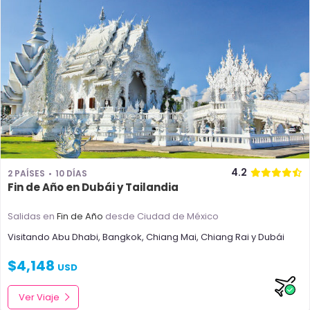
4.2
2 PAÍSES
10 DÍAS
Fin de Año en Dubái y Tailandia
Salidas en
Fin de Año
desde Ciudad de México
Visitando
Abu Dhabi
,
Bangkok
,
Chiang Mai
,
Chiang Rai
y
Dubái
$
4,148
USD
Ver Viaje