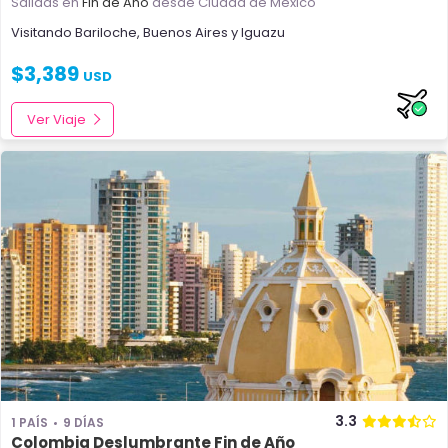
Salidas en
Fin de Año
desde Ciudad de México
Visitando
Bariloche
,
Buenos Aires
y
Iguazu
$
3,389
USD
Ver Viaje
3.3
1 PAÍS
9 DÍAS
Colombia Deslumbrante Fin de Año