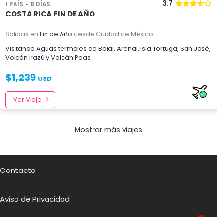
3.7
1 PAÍS
8 DÍAS
COSTA RICA FIN DE AÑO
Salidas en
Fin de Año
desde Ciudad de México
Visitando
Aguas termales de Baldi
,
Arenal
,
Isla Tortuga
,
San José
,
Volcán Irazú
y
Volcán Poas
$
1,239
USD
Ver Viaje
Mostrar más viajes
Contacto
Aviso de Privacidad