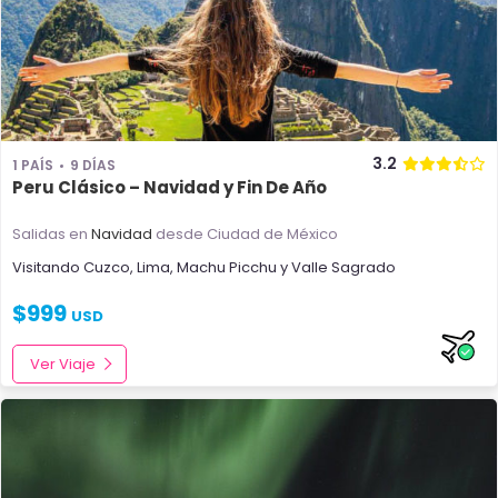
3.2
1 PAÍS
9 DÍAS
Peru Clásico – Navidad y Fin De Año
Salidas en
Navidad
desde Ciudad de México
Visitando
Cuzco
,
Lima
,
Machu Picchu
y
Valle Sagrado
$
999
USD
Ver Viaje