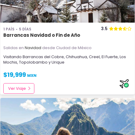
3.5
1 PAÍS
5 DÍAS
Barrancas Navidad o Fin de Año
Salidas en
Navidad
desde Ciudad de México
Visitando
Barrancas del Cobre
,
Chihuahua
,
Creel
,
El Fuerte
,
Los
Mochis
,
Topolobambo
y
Urique
$
19,999
MXN
Ver Viaje