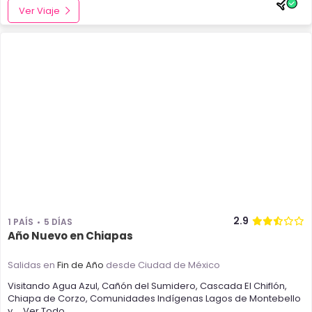
Ver Viaje
2.9
1 PAÍS
5 DÍAS
Año Nuevo en Chiapas
Salidas en
Fin de Año
desde Ciudad de México
Visitando
Agua Azul
,
Cañón del Sumidero
,
Cascada El Chiflón
,
Chiapa de Corzo
,
Comunidades Indígenas
Lagos de Montebello
y
... Ver Todo