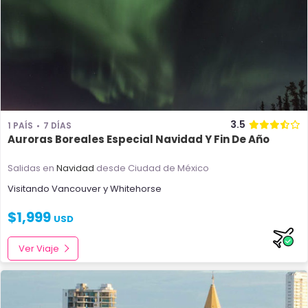
3.5
1 PAÍS
7 DÍAS
Auroras Boreales Especial Navidad Y Fin De Año
Salidas en
Navidad
desde Ciudad de México
Visitando
Vancouver
y
Whitehorse
$
1,999
USD
Ver Viaje