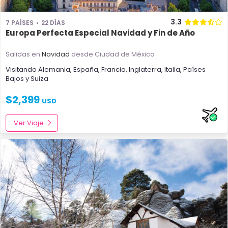
3.3
7 PAÍSES
22 DÍAS
Europa Perfecta Especial Navidad y Fin de Año
Salidas en
Navidad
desde Ciudad de México
Visitando
Alemania
,
España
,
Francia
,
Inglaterra
,
Italia
,
Países
Bajos
y
Suiza
$
2,399
USD
Ver Viaje