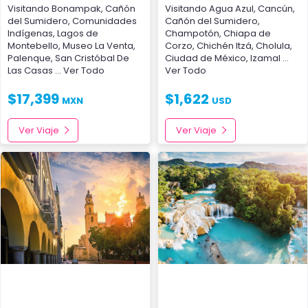
Visitando
Bonampak
,
Cañón
Visitando
Agua Azul
,
Cancún
,
del Sumidero
,
Comunidades
Cañón del Sumidero
,
Indígenas
,
Lagos de
Champotón
,
Chiapa de
Montebello
,
Museo La Venta
,
Corzo
,
Chichén Itzá
,
Cholula
,
Palenque
,
San Cristóbal De
Ciudad de México
,
Izamal
...
Las Casas
... Ver Todo
Ver Todo
$
17,399
$
1,622
MXN
USD
Ver Viaje
Ver Viaje