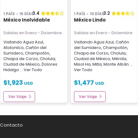
3.4
3.2
1 PAÍS
15 DÍAS
1 PAÍS
10 DÍAS
México Inolvidable
México Lindo
Salidas en Enero - Diciembre
Salidas en Enero - Diciembre
Visitando
Agua Azul
,
Visitando
Agua Azul
,
Cañón
Atotonilco
,
Cañón del
del Sumidero
,
Champotón
,
Sumidero
,
Champotón
,
Chiapa de Corzo
,
Cholula
,
Chiapa de Corzo
,
Cholula
,
Ciudad de México
,
Mérida
,
Ciudad de México
,
Dolores
Misol Ha
,
Mitla
,
Monte Albán
...
Hidalgo
... Ver Todo
Ver Todo
$
1,923
$
1,477
USD
USD
Ver Viaje
Ver Viaje
Contacto