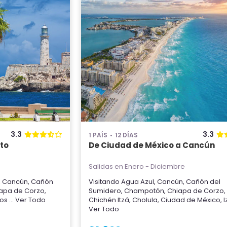
3.3
3.3
1 PAÍS
12 DÍAS
to
De Ciudad de México a Cancún
Salidas en Enero - Diciembre
,
Cancún
,
Cañón
Visitando
Agua Azul
,
Cancún
,
Cañón del
apa de Corzo
,
Sumidero
,
Champotón
,
Chiapa de Corzo
,
os
... Ver Todo
Chichén Itzá
,
Cholula
,
Ciudad de México
,
Ver Todo