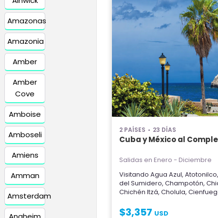
Alnwick
Amazonas
Amazonia
Amber
Amber
Cove
Amboise
2 PAÍSES
23 DÍAS
Amboseli
Cuba y México al Comple
Amiens
Salidas en Enero - Diciembre
Visitando
Agua Azul
,
Atotonilco
Amman
del Sumidero
,
Champotón
,
Chi
Chichén Itzá
,
Cholula
,
Cienfueg
Amsterdam
$
3,357
USD
Anaheim