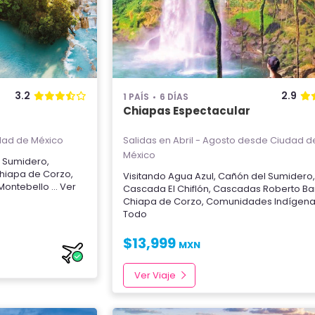
3.2
2.9
1 PAÍS
6 DÍAS
Chiapas Espectacular
ad de México
Salidas en Abril - Agosto
desde Ciudad d
México
 Sumidero
,
hiapa de Corzo
,
Visitando
Agua Azul
,
Cañón del Sumidero
Montebello
... Ver
Cascada El Chiflón
,
Cascadas Roberto Bar
Chiapa de Corzo
,
Comunidades Indígen
Todo
$
13,999
MXN
Ver Viaje