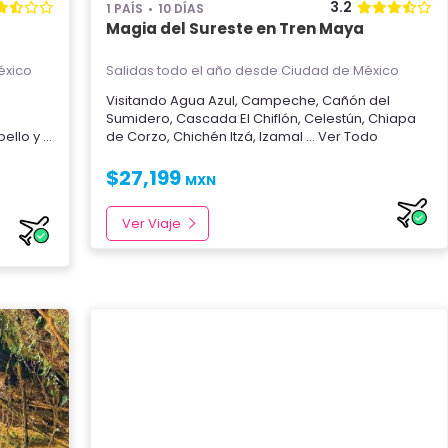
3.2
1 PAÍS
10 DÍAS
Magia del Sureste en Tren Maya
éxico
Salidas todo el año
desde Ciudad de México
,
Visitando
Agua Azul
,
Campeche
,
Cañón del
Sumidero
,
Cascada El Chiflón
,
Celestún
,
Chiapa
bello
y
...
de Corzo
,
Chichén Itzá
,
Izamal
... Ver Todo
$
27,199
MXN
Ver Viaje