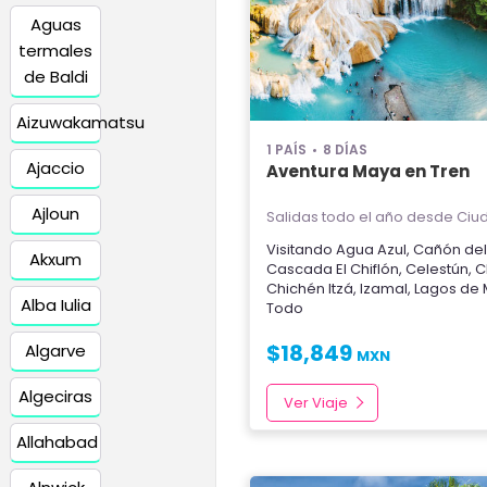
Aguas
termales
de Baldi
Aizuwakamatsu
1 PAÍS
8 DÍAS
Ajaccio
Aventura Maya en Tren
Ajloun
Salidas todo el año
desde Ciud
Visitando
Agua Azul
,
Cañón del
Akxum
Cascada El Chiflón
,
Celestún
,
C
Chichén Itzá
,
Izamal
,
Lagos de 
Alba Iulia
Todo
$
18,849
Algarve
MXN
Algeciras
Ver Viaje
Allahabad