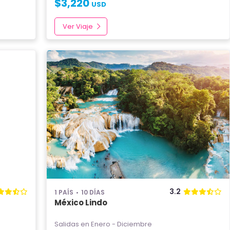
$
3,220
USD
Ver Viaje
3.2
1 PAÍS
10 DÍAS
México Lindo
Salidas en Enero - Diciembre