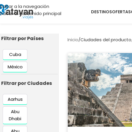
Saltar a la navegación
DESTINOS
OFERTAS
Saltar al contenido principal
Filtrar por Países
Inicio
/
Ciudades del producto
Cuba
México
Filtrar por Ciudades
Aarhus
Abu
Dhabi
Abu