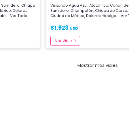
l Sumidero
,
Chiapa
Visitando
Agua Azul
,
Atotonilco
,
Cañón de
México
,
Dolores
Sumidero
,
Champotón
,
Chiapa de Corzo
ato
... Ver Todo
Ciudad de México
,
Dolores Hidalgo
... Ve
$
1,923
USD
Ver Viaje
Mostrar más viajes