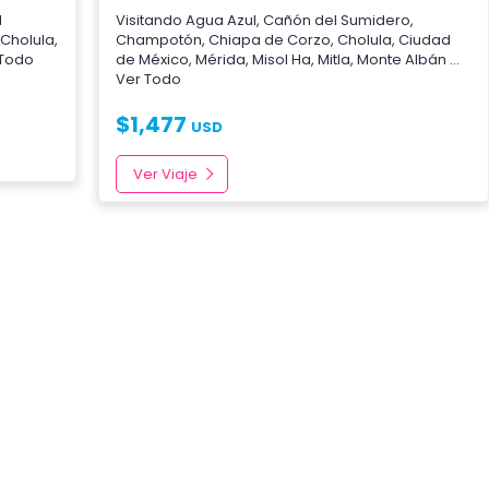
l
Visitando
Agua Azul
,
Cañón del Sumidero
,
,
Cholula
,
Champotón
,
Chiapa de Corzo
,
Cholula
,
Ciudad
r Todo
de México
,
Mérida
,
Misol Ha
,
Mitla
,
Monte Albán
...
Ver Todo
$
1,477
USD
Ver Viaje