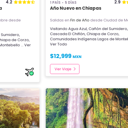
4.2
2.9
1 PAÍS
5 DÍAS
a
Año Nuevo en Chiapas
mbre
desde
Salidas en
Fin de Año
desde Ciudad de M
Visitando
Agua Azul
,
Cañón del Sumidero
Cascada El Chiflón
,
Chiapa de Corzo
,
 Sumidero
,
Comunidades Indígenas
Lagos de Monte
hiapa de Corzo
,
Ver Todo
Montebello
... Ver
$
12,999
MXN
Ver Viaje