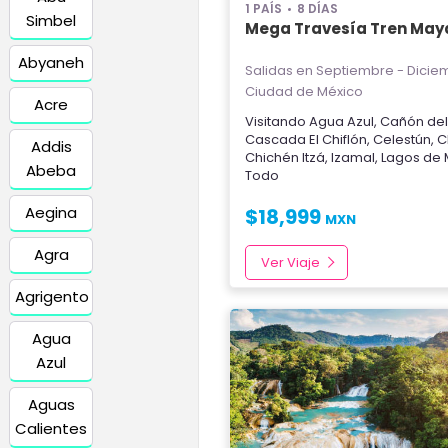
1 PAÍS
8 DÍAS
Simbel
Mega Travesía Tren May
Abyaneh
Salidas en Septiembre - Dicie
Ciudad de México
Acre
Visitando
Agua Azul
,
Cañón del
Cascada El Chiflón
,
Celestún
,
C
Addis
Chichén Itzá
,
Izamal
,
Lagos de 
Abeba
Todo
Aegina
$
18,999
MXN
Agra
Ver Viaje
Agrigento
Agua
Azul
Aguas
Calientes