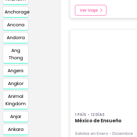
Ver Viaje
Anchorage
Ancona
Andorra
Ang
Thong
Angers
Angkor
Animal
Kingdom
1 PAÍS
12 DÍAS
Anjar
México de Ensueño
Ankara
Salidas en Enero - Diciembre