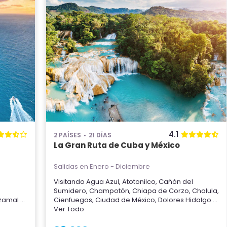
4.1
2 PAÍSES
21 DÍAS
La Gran Ruta de Cuba y México
Salidas en Enero - Diciembre
Visitando
Agua Azul
,
Atotonilco
,
Cañón del
Sumidero
,
Champotón
,
Chiapa de Corzo
,
Cholula
,
Izamal
...
Cienfuegos
,
Ciudad de México
,
Dolores Hidalgo
...
Ver Todo