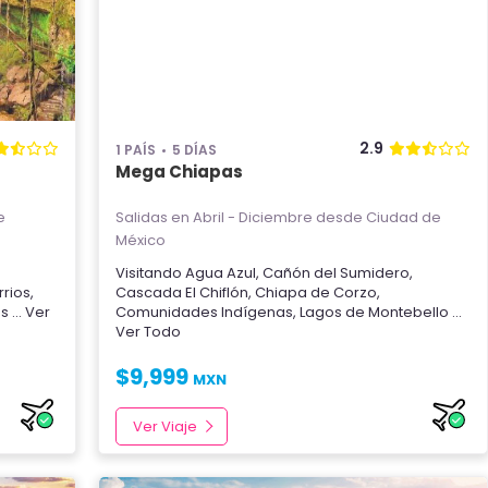
2.9
1 PAÍS
5 DÍAS
Mega Chiapas
e
Salidas en Abril - Diciembre
desde Ciudad de
México
,
Visitando
Agua Azul
,
Cañón del Sumidero
,
rios
,
Cascada El Chiflón
,
Chiapa de Corzo
,
as
... Ver
Comunidades Indígenas
,
Lagos de Montebello
...
Ver Todo
$
9,999
MXN
Ver Viaje