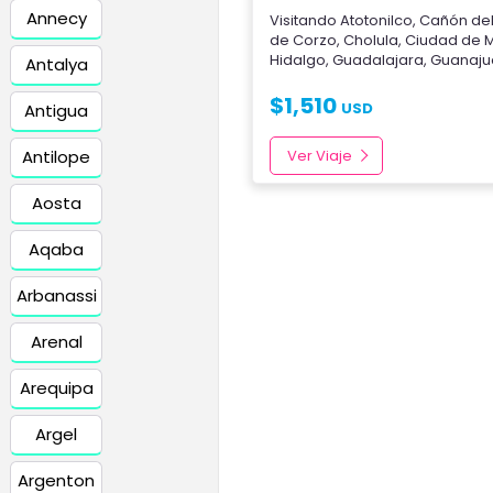
Annecy
Visitando
Atotonilco
,
Cañón de
de Corzo
,
Cholula
,
Ciudad de 
Hidalgo
,
Guadalajara
,
Guanaju
Antalya
$
1,510
USD
Antigua
Antilope
Ver Viaje
Aosta
Aqaba
Arbanassi
Arenal
Arequipa
Argel
Argenton