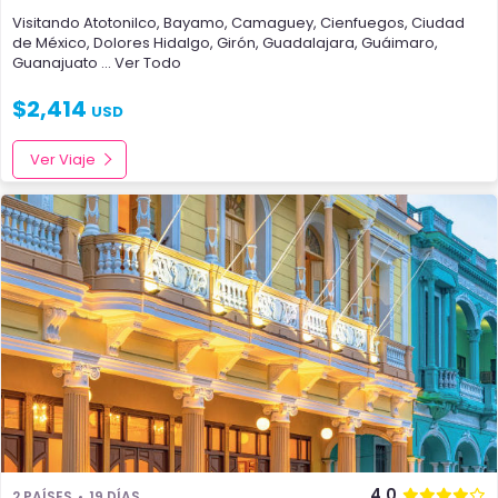
Visitando
Atotonilco
,
Bayamo
,
Camaguey
,
Cienfuegos
,
Ciudad
de México
,
Dolores Hidalgo
,
Girón
,
Guadalajara
,
Guáimaro
,
Guanajuato
... Ver Todo
$
2,414
USD
Ver Viaje
4.0
2 PAÍSES
19 DÍAS