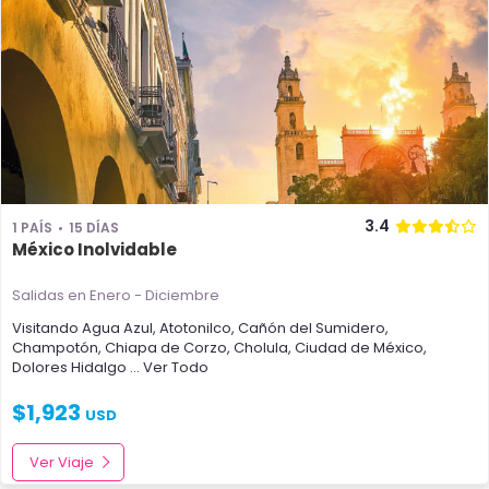
3.4
1 PAÍS
15 DÍAS
México Inolvidable
Salidas en Enero - Diciembre
Visitando
Agua Azul
,
Atotonilco
,
Cañón del Sumidero
,
Champotón
,
Chiapa de Corzo
,
Cholula
,
Ciudad de México
,
Dolores Hidalgo
... Ver Todo
$
1,923
USD
Ver Viaje