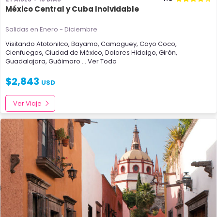
México Central y Cuba Inolvidable
Salidas en Enero - Diciembre
Visitando
Atotonilco
,
Bayamo
,
Camaguey
,
Cayo Coco
,
Cienfuegos
,
Ciudad de México
,
Dolores Hidalgo
,
Girón
,
Guadalajara
,
Guáimaro
... Ver Todo
$
2,843
USD
Ver Viaje