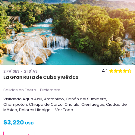
4.1
2 PAÍSES
21 DÍAS
La Gran Ruta de Cuba y México
Salidas en Enero - Diciembre
Visitando
Agua Azul
,
Atotonilco
,
Cañón del Sumidero
,
Champotón
,
Chiapa de Corzo
,
Cholula
,
Cienfuegos
,
Ciudad de
México
,
Dolores Hidalgo
... Ver Todo
$
3,220
USD