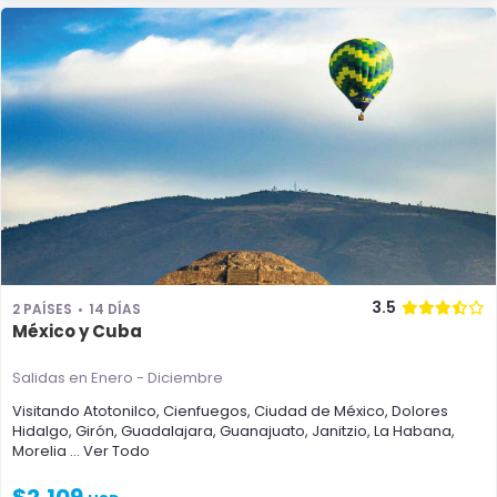
3.5
2 PAÍSES
14 DÍAS
México y Cuba
Salidas en Enero - Diciembre
Visitando
Atotonilco
,
Cienfuegos
,
Ciudad de México
,
Dolores
Hidalgo
,
Girón
,
Guadalajara
,
Guanajuato
,
Janitzio
,
La Habana
,
Morelia
... Ver Todo