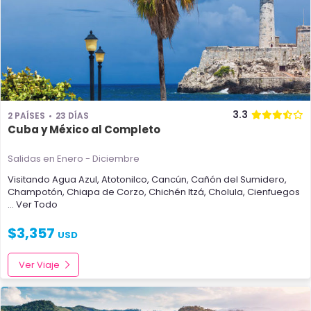
3.3
2 PAÍSES
23 DÍAS
Cuba y México al Completo
Salidas en Enero - Diciembre
Visitando
Agua Azul
,
Atotonilco
,
Cancún
,
Cañón del Sumidero
,
Champotón
,
Chiapa de Corzo
,
Chichén Itzá
,
Cholula
,
Cienfuegos
... Ver Todo
$
3,357
USD
Ver Viaje