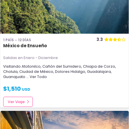
3.3
1 PAÍS
12 DÍAS
México de Ensueño
Salidas en Enero - Diciembre
Visitando
Atotonilco
,
Cañón del Sumidero
,
Chiapa de Corzo
,
Cholula
,
Ciudad de México
,
Dolores Hidalgo
,
Guadalajara
,
Guanajuato
... Ver Todo
$
1,510
USD
Ver Viaje