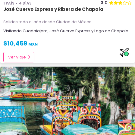
3.0
1 PAÍS
4 DÍAS
José Cuervo Express y Ribera de Chapala
Salidas todo el año
desde Ciudad de México
Visitando
Guadalajara
,
José Cuervo Express
y
Lago de Chapala
$
10,459
MXN
Ver Viaje