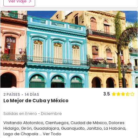
Ver Viaje
3.5
2 PAÍSES
14 DÍAS
Lo Mejor de Cuba y México
Salidas en Enero - Diciembre
Visitando
Atotonilco
,
Cienfuegos
,
Ciudad de México
,
Dolores
Hidalgo
,
Girón
,
Guadalajara
,
Guanajuato
,
Janitzio
,
La Habana
,
Lago de Chapala
... Ver Todo