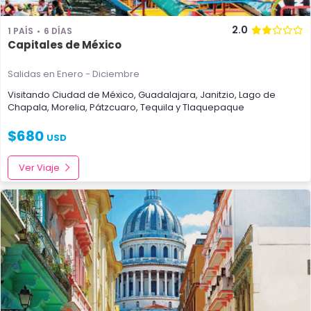
2.0
1 PAÍS
6 DÍAS
Capitales de México
Salidas en Enero - Diciembre
Visitando
Ciudad de México
,
Guadalajara
,
Janitzio
,
Lago de
Chapala
,
Morelia
,
Pátzcuaro
,
Tequila
y
Tlaquepaque
$
680
USD
Ver Viaje