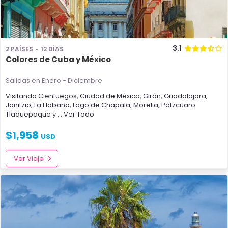
3.1
2 PAÍSES
12 DÍAS
Colores de Cuba y México
Salidas en Enero - Diciembre
Visitando
Cienfuegos
,
Ciudad de México
,
Girón
,
Guadalajara
,
Janitzio
,
La Habana
,
Lago de Chapala
,
Morelia
,
Pátzcuaro
Tlaquepaque
y
... Ver Todo
$
1,958
USD
Ver Viaje