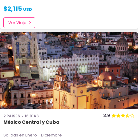
$
2,115
USD
Ver Viaje
3.9
2 PAÍSES
16 DÍAS
México Central y Cuba
Salidas en Enero - Diciembre