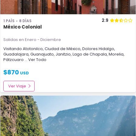
2.9
1 PAÍS
8 DÍAS
México Colonial
Salidas en Enero - Diciembre
Visitando
Atotonilco
,
Ciudad de México
,
Dolores Hidalgo
,
Guadalajara
,
Guanajuato
,
Janitzio
,
Lago de Chapala
,
Morelia
,
Pátzcuaro
... Ver Todo
$
870
USD
Ver Viaje