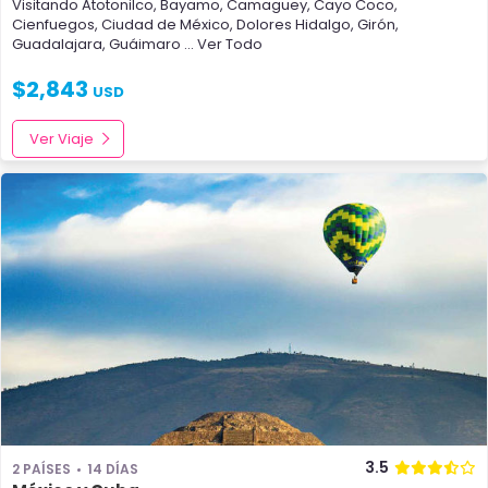
Visitando
Atotonilco
,
Bayamo
,
Camaguey
,
Cayo Coco
,
Cienfuegos
,
Ciudad de México
,
Dolores Hidalgo
,
Girón
,
Guadalajara
,
Guáimaro
... Ver Todo
$
2,843
USD
Ver Viaje
3.5
2 PAÍSES
14 DÍAS