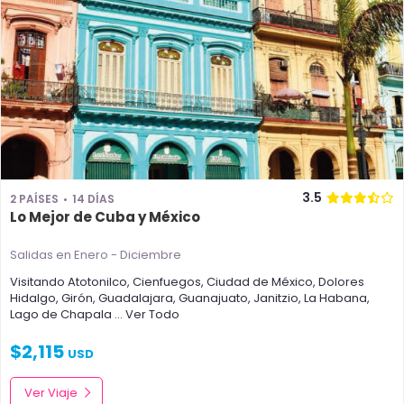
3.5
2 PAÍSES
14 DÍAS
Lo Mejor de Cuba y México
Salidas en Enero - Diciembre
Visitando
Atotonilco
,
Cienfuegos
,
Ciudad de México
,
Dolores
Hidalgo
,
Girón
,
Guadalajara
,
Guanajuato
,
Janitzio
,
La Habana
,
Lago de Chapala
... Ver Todo
$
2,115
USD
Ver Viaje