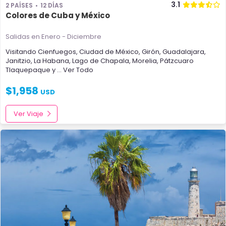
3.1
2 PAÍSES
12 DÍAS
Colores de Cuba y México
Salidas en Enero - Diciembre
Visitando
Cienfuegos
,
Ciudad de México
,
Girón
,
Guadalajara
,
Janitzio
,
La Habana
,
Lago de Chapala
,
Morelia
,
Pátzcuaro
Tlaquepaque
y
... Ver Todo
$
1,958
USD
Ver Viaje