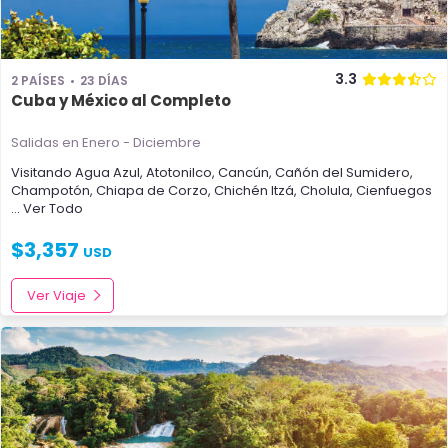
3.3
2 PAÍSES
23 DÍAS
Cuba y México al Completo
Salidas en Enero - Diciembre
Visitando
Agua Azul
,
Atotonilco
,
Cancún
,
Cañón del Sumidero
,
Champotón
,
Chiapa de Corzo
,
Chichén Itzá
,
Cholula
,
Cienfuegos
... Ver Todo
$
3,357
USD
Ver Viaje