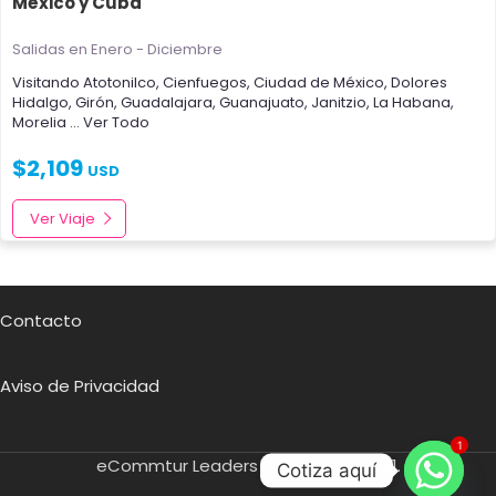
México y Cuba
Salidas en Enero - Diciembre
Visitando
Atotonilco
,
Cienfuegos
,
Ciudad de México
,
Dolores
Hidalgo
,
Girón
,
Guadalajara
,
Guanajuato
,
Janitzio
,
La Habana
,
Morelia
... Ver Todo
$
2,109
USD
Ver Viaje
Contacto
Aviso de Privacidad
1
eCommtur Leaders SA de CV
2021.
Cotiza aquí