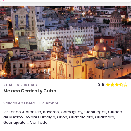
3.9
2 PAÍSES
16 DÍAS
México Central y Cuba
Salidas en Enero - Diciembre
Visitando
Atotonilco
,
Bayamo
,
Camaguey
,
Cienfuegos
,
Ciudad
de México
,
Dolores Hidalgo
,
Girón
,
Guadalajara
,
Guáimaro
,
Guanajuato
... Ver Todo