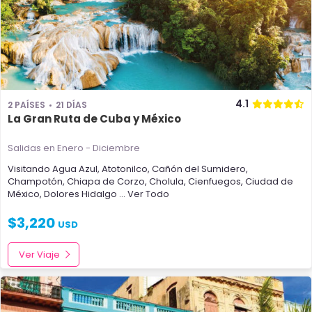
4.1
2 PAÍSES
21 DÍAS
La Gran Ruta de Cuba y México
Salidas en Enero - Diciembre
Visitando
Agua Azul
,
Atotonilco
,
Cañón del Sumidero
,
Champotón
,
Chiapa de Corzo
,
Cholula
,
Cienfuegos
,
Ciudad de
México
,
Dolores Hidalgo
... Ver Todo
$
3,220
USD
Ver Viaje