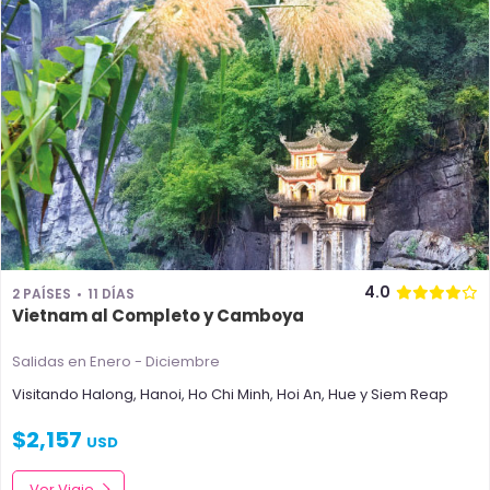
4.0
2 PAÍSES
11 DÍAS
Vietnam al Completo y Camboya
Salidas en Enero - Diciembre
Visitando
Halong
,
Hanoi
,
Ho Chi Minh
,
Hoi An
,
Hue
y
Siem Reap
$
2,157
USD
Ver Viaje