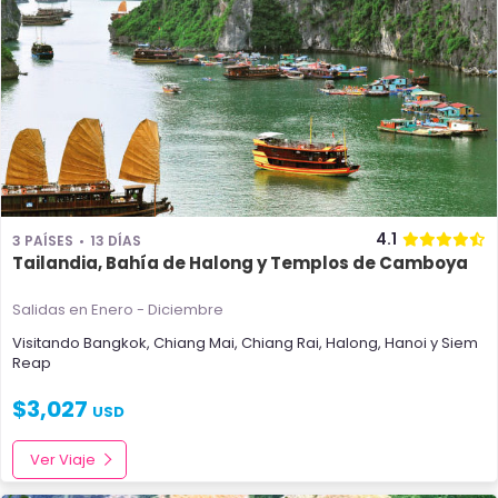
4.1
3 PAÍSES
13 DÍAS
Tailandia, Bahía de Halong y Templos de Camboya
Salidas en Enero - Diciembre
Visitando
Bangkok
,
Chiang Mai
,
Chiang Rai
,
Halong
,
Hanoi
y
Siem
Reap
$
3,027
USD
Ver Viaje