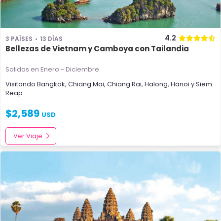
4.2
3 PAÍSES
13 DÍAS
Bellezas de Vietnam y Camboya con Tailandia
Salidas en Enero - Diciembre
Visitando
Bangkok
,
Chiang Mai
,
Chiang Rai
,
Halong
,
Hanoi
y
Siem
Reap
$
2,589
USD
Ver Viaje