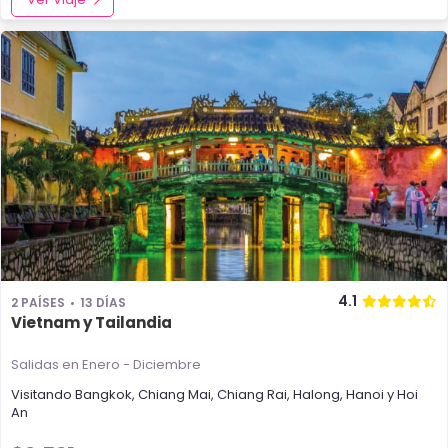
4.1
2 PAÍSES
13 DÍAS
Vietnam y Tailandia
Salidas en Enero - Diciembre
Visitando
Bangkok
,
Chiang Mai
,
Chiang Rai
,
Halong
,
Hanoi
y
Hoi
An