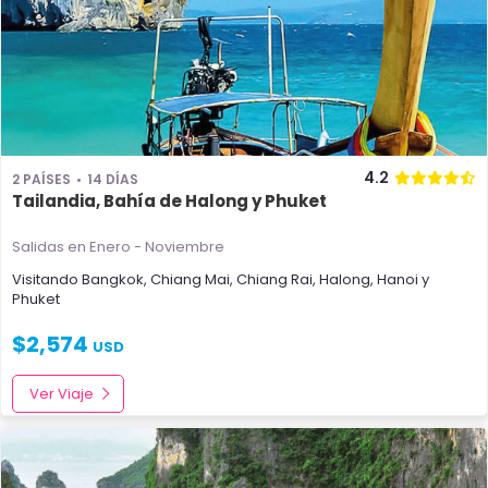
4.2
2 PAÍSES
14 DÍAS
Tailandia, Bahía de Halong y Phuket
Salidas en Enero - Noviembre
Visitando
Bangkok
,
Chiang Mai
,
Chiang Rai
,
Halong
,
Hanoi
y
Phuket
$
2,574
USD
Ver Viaje