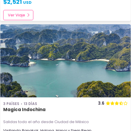
$
2,521
USD
Ver Viaje
3.6
3 PAÍSES
13 DÍAS
Magica Indochina
Salidas todo el año
desde Ciudad de México
Visitando
Bangkok
,
Halong
,
Hanoi
y
Siem Reap