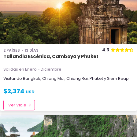
4.3
2 PAÍSES
13 DÍAS
Tailandia Escénica, Camboya y Phuket
Salidas en Enero - Diciembre
Visitando
Bangkok
,
Chiang Mai
,
Chiang Rai
,
Phuket
y
Siem Reap
$
2,374
USD
Ver Viaje