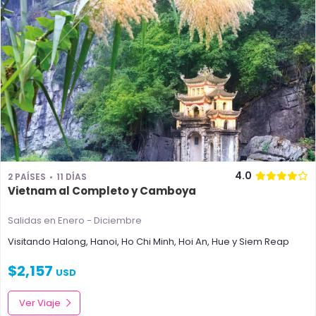
4.0
2 PAÍSES
11 DÍAS
Vietnam al Completo y Camboya
Salidas en Enero - Diciembre
Visitando
Halong
,
Hanoi
,
Ho Chi Minh
,
Hoi An
,
Hue
y
Siem Reap
$
2,157
USD
Ver Viaje