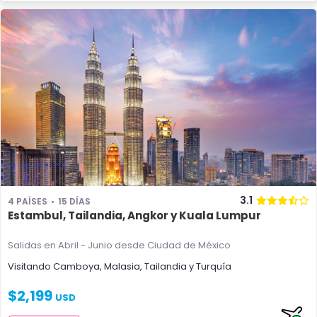
3.1
4 PAÍSES
15 DÍAS
Estambul, Tailandia, Angkor y Kuala Lumpur
Salidas en Abril - Junio
desde Ciudad de México
Visitando
Camboya
,
Malasia
,
Tailandia
y
Turquía
$
2,199
USD