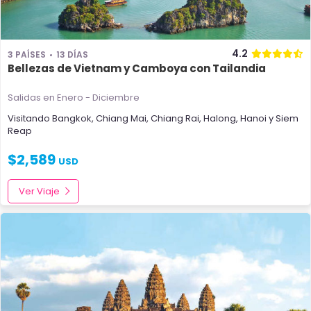
4.2
3 PAÍSES
13 DÍAS
Bellezas de Vietnam y Camboya con Tailandia
Salidas en Enero - Diciembre
Visitando
Bangkok
,
Chiang Mai
,
Chiang Rai
,
Halong
,
Hanoi
y
Siem
Reap
$
2,589
USD
Ver Viaje