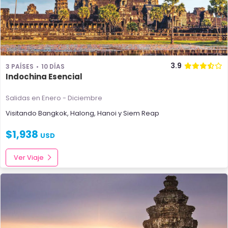
3.9
3 PAÍSES
10 DÍAS
Indochina Esencial
Salidas en Enero - Diciembre
Visitando
Bangkok
,
Halong
,
Hanoi
y
Siem Reap
$
1,938
USD
Ver Viaje