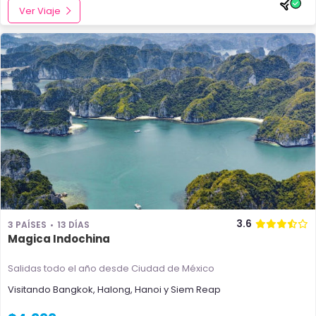
Ver Viaje
3.6
3 PAÍSES
13 DÍAS
Magica Indochina
Salidas todo el año
desde Ciudad de México
Visitando
Bangkok
,
Halong
,
Hanoi
y
Siem Reap