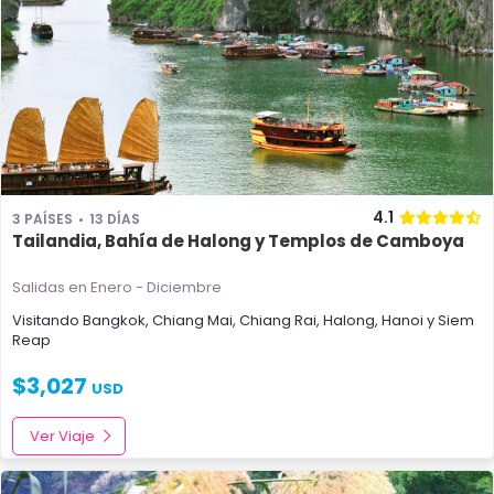
4.1
3 PAÍSES
13 DÍAS
Tailandia, Bahía de Halong y Templos de Camboya
Salidas en Enero - Diciembre
Visitando
Bangkok
,
Chiang Mai
,
Chiang Rai
,
Halong
,
Hanoi
y
Siem
Reap
$
3,027
USD
Ver Viaje