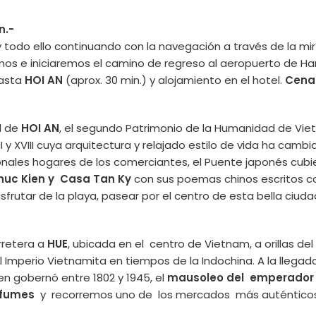
n.-
y todo ello continuando con la navegación a través de la mirí
mos e iniciaremos el camino de regreso al aeropuerto de Ha
hasta
HOI AN
(aprox. 30 min.) y alojamiento en el hotel.
Cena 
d de
HOI AN
, el segundo Patrimonio de la Humanidad de V
I y XVIII cuya arquitectura y relajado estilo de vida ha camb
cionales hogares de los comerciantes, el Puente japonés cu
uc Kien y Casa Tan Ky
con sus poemas chinos escritos c
isfrutar de la playa, pasear por el centro de esta bella ciud
rretera a
HUE
, ubicada en el centro de Vietnam, a orillas de
Imperio Vietnamita en tiempos de la Indochina. A la llegada
n gobernó entre 1802 y 1945, el
mausoleo del emperador T
erfumes
y recorremos uno de los mercados más auténticos