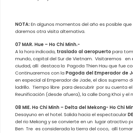
NOTA:
En algunos momentos del año es posible que es
daremos otra visita alternativa.
07 MAR. Hue – Ho Chi Minh.-
A la hora indicada,
traslado al aeropuerto
para tom
mundo, capital del Sur de Vietnam. Visitaremos en 
ciudad, allí destaca la Pagoda Thien Hau que fue con
Continuaremos con la
Pagoda del Emperador de 
en especial al Emperador de Jade, el dios supremo de
ladrillo. Tiempo libre para descubrir por su cuenta e
Reunificación (desde afuera), la calle Dong Khoi y e
08 MIE. Ho Chi Minh – Delta del Mekong- Ho Chi Mi
Desayuno en el hotel. Salida hacia el espectacular
D
del rio Mekong y se convierte en un lugar atractivo p
Ben Tre es considerada la tierra del coco, allí to