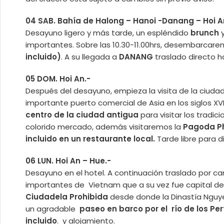
04 SAB. Bahía de Halong – Hanoi -Danang – Hoi A
Desayuno ligero y más tarde, un espléndido
brunch
importantes. Sobre las 10.30-11.00hrs, desembarcare
incluido)
. A su llegada a
DANANG
traslado directo 
05 DOM. Hoi An.-
Después del desayuno, empieza la visita de la ciuda
importante puerto comercial de Asia en los siglos XVI
centro de la ciudad antigua
para visitar los tradi
colorido mercado, además visitaremos la
Pagoda Ph
incluido en un restaurante local.
Tarde libre para d
06 LUN. Hoi An – Hue.-
Desayuno en el hotel. A continuación traslado por ca
importantes de Vietnam que a su vez fue capital del 
Ciudadela Prohibida
desde donde la Dinastía Nguye
un agradable
paseo en barco por el río de los P
incluido
. y alojamiento.