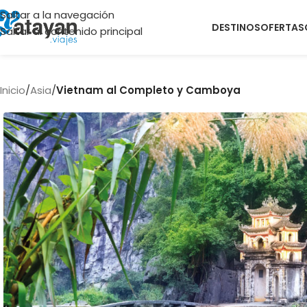
Saltar a la navegación
DESTINOS
OFERTAS
Saltar al contenido principal
Inicio
/
Asia
/
Vietnam al Completo y Camboya