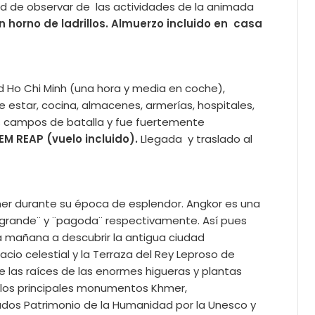
d de observar de las actividades de la animada
 horno de ladrillos.
Almuerzo incluido en casa
ad Ho Chi Minh (una hora y media en coche),
 estar, cocina, almacenes, armerías, hospitales,
os campos de batalla y fue fuertemente
M REAP (vuelo incluido).
Llegada y traslado al
emer durante su época de esplendor. Angkor es una
a ¨grande¨ y ¨pagoda¨ respectivamente. Así pues
 mañana a descubrir la antigua ciudad
cio celestial y la Terraza del Rey Leproso de
 las raíces de las enormes higueras y plantas
 los principales monumentos Khmer,
dos Patrimonio de la Humanidad por la Unesco y