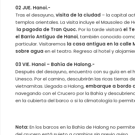
02 JUE. Hanoi.-
Tras el desayuno,
visita de la ciudad
– la capital ac
templos orientales. La visita incluye el Mausoleo de Ho
la pagoda de Tran Quoc.
Por la tarde visitará
el T
el Barrio Antiguo de Hanoi
, también conocido como 
particular. Visitaremos
la casa antigua en la calle
sobre agua
en el teatro. Regreso al hotel y alojamie
03 VIE. Hanoi – Bahía de Halong.-
Después del desayuno, encuentro con su guía en el hal
Unesco. Por el camino, descubrirán las ricas tierras de
vietnamitas. Llegada a Halong,
embarque a bordo de
navegando con el Crucero por la Bahía y descubriendo
en la cubierta del barco o si la climatología lo perm
Nota:
En los barcos en la Bahía de Halong no permite el
del crucero está sujeto a cambios sin previo aviso.