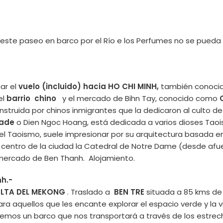
te paseo en barco por el Río e los Perfumes no se pueda rea
ar el
vuelo (incluido) hacia HO CHI MINH,
también conocid
el
barrio chino
y el mercado de Bihn Tay, conocido como
struida por chinos inmigrantes que la dedicaron al culto de 
Jade
o Dien Ngoc Hoang, está dedicada a varios dioses Taois
l Taoismo, suele impresionar por su arquitectura basada en l
l centro de la ciudad la Catedral de Notre Dame (desde afuera
l mercado de Ben Thanh. Alojamiento.
nh.-
ELTA DEL MEKONG
. Traslado a
BEN TRE
situada a 85 kms de 
ara aquellos que les encante explorar el espacio verde y la v
maremos un barco que nos transportará a través de los estr