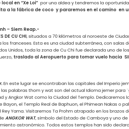
ocal en “Xe Loi”
por una aldea y tendremos la oportunida
ita a la fábrica de coco y pararemos en el camino en un
inh – Siem Reap.-
S DE CU CHI
, situados a 70 kilómetros al noroeste de Ciud
 los franceses. Esta es una ciudad subterránea, con salas de
dos Unidos, toda la zona de Cu Chi fue declarada uno de l
uerzo,
traslado al Aeropuerto para tomar vuelo hacia SIE
r.
En este lugar se encontraban las capitales del Imperio j
d; las palabras thom y wat son del actual Idioma jemer par
 y Angkor Wat como la Ciudad del Templo. Dedicaremos la
de Bayon, el Templo Real de Baphuon, el Phimean Nakas o pala
l Rey Yama. Visitaremos Ta Prohm atrapado en los brazos de
 de
ANGKOR WAT
, símbolo del Estado de Camboya y uno de
imiento astronómico. Todos estos templos han sido declara