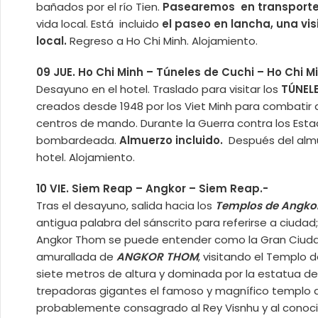
bañados por el río Tien.
Pasearemos en transporte l
vida local. Está incluido
el paseo en lancha, una vis
local.
Regreso a Ho Chi Minh. Alojamiento.
09 JUE. Ho Chi Minh – Túneles de Cuchi – Ho Chi M
Desayuno en el hotel. Traslado para visitar los
TÚNELE
creados desde 1948 por los Viet Minh para combatir a
centros de mando. Durante la Guerra contra los Esta
bombardeada.
Almuerzo incluido.
Después del alm
hotel. Alojamiento.
10 VIE. Siem Reap – Angkor – Siem Reap.-
Tras el desayuno, salida hacia los
Templos de Angko
antigua palabra del sánscrito para referirse a ciuda
Angkor Thom se puede entender como la Gran Ciudad
amurallada de
ANGKOR THOM
, visitando el Templo 
siete metros de altura y dominada por la estatua de
trepadoras gigantes el famoso y magnífico templo
probablemente consagrado al Rey Visnhu y al conoc