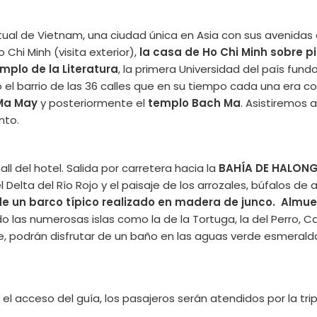
tual de Vietnam, una ciudad única en Asia con sus avenidas 
 Chi Minh (visita exterior),
la casa de Ho Chi Minh sobre pi
emplo de la Literatura
, la primera Universidad del país fun
el barrio de las 36 calles que en su tiempo cada una era co
 Ma May
y posteriormente el
templo Bach Ma
. Asistiremos 
nto.
l del hotel. Salida por carretera hacia la
BAHÍA DE HALON
l Delta del Río Rojo y el paisaje de los arrozales, búfalos de
 un barco típico realizado en madera de junco. Almuer
 las numerosas islas como la de la Tortuga, la del Perro, C
ite, podrán disfrutar de un baño en las aguas verde esmerald
 acceso del guía, los pasajeros serán atendidos por la tripula