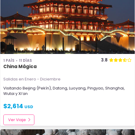
3.8
1 PAÍS
11 DÍAS
China Mágica
Salidas en Enero - Diciembre
Visitando
Beijing (Pekín)
,
Datong
,
Luoyang
,
Pingyao
,
Shanghai
,
Wutai
y
Xi’an
$
2,614
USD
Ver Viaje