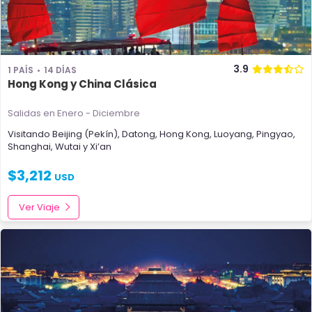
3.9
1 PAÍS
14 DÍAS
Hong Kong y China Clásica
Salidas en Enero - Diciembre
Visitando
Beijing (Pekín)
,
Datong
,
Hong Kong
,
Luoyang
,
Pingyao
,
Shanghai
,
Wutai
y
Xi’an
$
3,212
USD
Ver Viaje