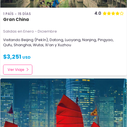
4.0
1 PAÍS
15 DÍAS
Gran China
Salidas en Enero - Diciembre
Visitando
Beijing (Pekín)
,
Datong
,
Luoyang
,
Nanjing
,
Pingyao
,
Qufu
,
Shanghai
,
Wutai
,
Xi’an
y
Xuzhou
$
3,251
USD
Ver Viaje