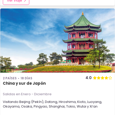
Ver Viaje
4.0
2 PAÍSES
18 DÍAS
China y sur de Japón
Salidas en Enero - Diciembre
Visitando
Beijing (Pekín)
,
Datong
,
Hiroshima
,
Kioto
,
Luoyang
,
Okayama
,
Osaka
,
Pingyao
,
Shanghai
,
Tokio
,
Wutai
y
Xi’an