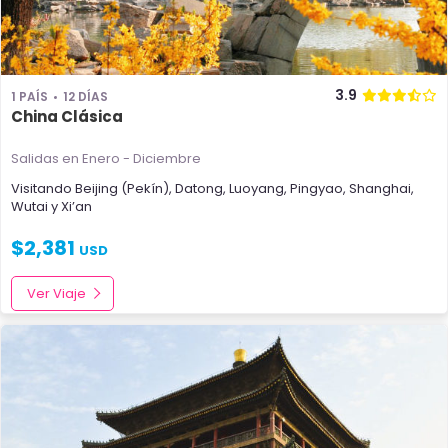
3.9
1 PAÍS
12 DÍAS
China Clásica
Salidas en Enero - Diciembre
Visitando
Beijing (Pekín)
,
Datong
,
Luoyang
,
Pingyao
,
Shanghai
,
Wutai
y
Xi’an
$
2,381
USD
Ver Viaje