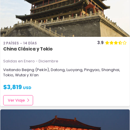
3.9
2 PAÍSES
14 DÍAS
China Clásica y Tokio
Salidas en Enero - Diciembre
Visitando
Beijing (Pekín)
,
Datong
,
Luoyang
,
Pingyao
,
Shanghai
,
Tokio
,
Wutai
y
Xi’an
$
3,819
USD
Ver Viaje