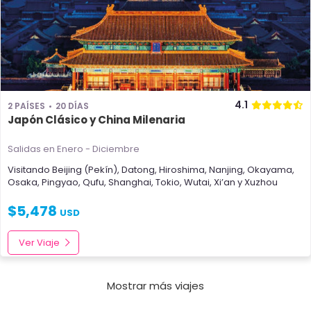
4.1
2 PAÍSES
20 DÍAS
Japón Clásico y China Milenaria
Salidas en Enero - Diciembre
Visitando
Beijing (Pekín)
,
Datong
,
Hiroshima
,
Nanjing
,
Okayama
,
Osaka
,
Pingyao
,
Qufu
,
Shanghai
,
Tokio
,
Wutai
,
Xi’an
y
Xuzhou
$
5,478
USD
Ver Viaje
Mostrar más viajes