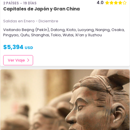
4.0
2 PAÍSES
19 DÍAS
Capitales de Japón y Gran China
Salidas en Enero - Diciembre
Visitando
Beijing (Pekín)
,
Datong
,
Kioto
,
Luoyang
,
Nanjing
,
Osaka
,
Pingyao
,
Qufu
,
Shanghai
,
Tokio
,
Wutai
,
Xi’an
y
Xuzhou
$
5,394
USD
Ver Viaje