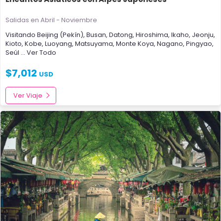
Salidas en Abril - Noviembre
Visitando
Beijing (Pekín)
,
Busan
,
Datong
,
Hiroshima
,
Ikaho
,
Jeonju
,
Kioto
,
Kobe
,
Luoyang
,
Matsuyama
,
Monte Koya
,
Nagano
,
Pingyao
,
Seúl
... Ver Todo
$
7,012
USD
Ver Viaje