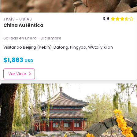
3.9
1 PAÍS
8 DÍAS
China Auténtica
Salidas en Enero - Diciembre
Visitando
Beijing (Pekín)
,
Datong
,
Pingyao
,
Wutai
y
Xi’an
$
1,863
USD
Ver Viaje