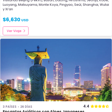
Visitando
Beijing (Pekín)
,
Busan
,
Datong
,
Hiroshima
,
Jeonju
,
Kobe
,
Luoyang
,
Matsuyama
,
Monte Koya
,
Pingyao
,
Seúl
,
Shanghai
,
Wutai
y
Xi’an
$
6,630
USD
Ver Viaje
4.4
3 PAÍSES
26 DÍAS
Encantos Asiáticos con Alpes Japoneses