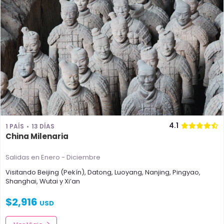
4.1
1 PAÍS
13 DÍAS
China Milenaria
Salidas en Enero - Diciembre
Visitando
Beijing (Pekín)
,
Datong
,
Luoyang
,
Nanjing
,
Pingyao
,
Shanghai
,
Wutai
y
Xi’an
$
2,916
USD