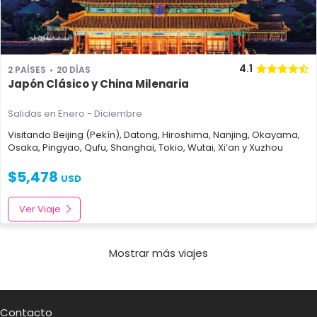
4.1
2 PAÍSES
20 DÍAS
Japón Clásico y China Milenaria
Salidas en Enero - Diciembre
Visitando
Beijing (Pekín)
,
Datong
,
Hiroshima
,
Nanjing
,
Okayama
,
Osaka
,
Pingyao
,
Qufu
,
Shanghai
,
Tokio
,
Wutai
,
Xi’an
y
Xuzhou
$
5,478
USD
Ver Viaje
Mostrar más viajes
Contacto