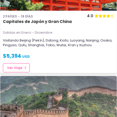
4.0
2 PAÍSES
19 DÍAS
Capitales de Japón y Gran China
Salidas en Enero - Diciembre
Visitando
Beijing (Pekín)
,
Datong
,
Kioto
,
Luoyang
,
Nanjing
,
Osaka
,
Pingyao
,
Qufu
,
Shanghai
,
Tokio
,
Wutai
,
Xi’an
y
Xuzhou
$
5,394
USD
Ver Viaje