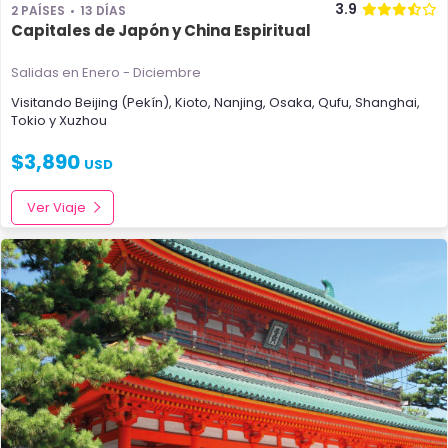
3.9
2 PAÍSES
13 DÍAS
Capitales de Japón y China Espiritual
Salidas en Enero - Diciembre
Visitando
Beijing (Pekín)
,
Kioto
,
Nanjing
,
Osaka
,
Qufu
,
Shanghai
,
Tokio
y
Xuzhou
$
3,890
USD
Ver Viaje