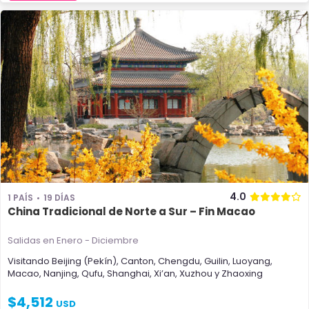
4.0
1 PAÍS
19 DÍAS
China Tradicional de Norte a Sur – Fin Macao
Salidas en Enero - Diciembre
Visitando
Beijing (Pekín)
,
Canton
,
Chengdu
,
Guilin
,
Luoyang
,
Macao
,
Nanjing
,
Qufu
,
Shanghai
,
Xi’an
,
Xuzhou
y
Zhaoxing
$
4,512
USD