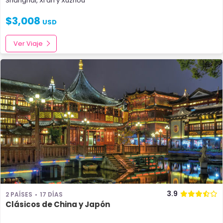
Shanghai
,
Xi’an
y
Xuzhou
$
3,008
USD
Ver Viaje
3.9
2 PAÍSES
17 DÍAS
Clásicos de China y Japón