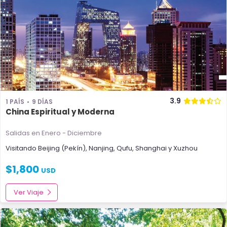
3.9
1 PAÍS
9 DÍAS
China Espiritual y Moderna
Salidas en Enero - Diciembre
Visitando
Beijing (Pekín)
,
Nanjing
,
Qufu
,
Shanghai
y
Xuzhou
$
1,800
USD
Ver Viaje