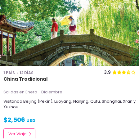
3.9
1 PAÍS
12 DÍAS
China Tradicional
Salidas en Enero - Diciembre
Visitando
Beijing (Pekín)
,
Luoyang
,
Nanjing
,
Qufu
,
Shanghai
,
Xi’an
y
Xuzhou
$
2,506
USD
Ver Viaje