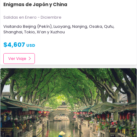
Enigmas de Japón y China
Salidas en Enero - Diciembre
Visitando
Beijing (Pekín)
,
Luoyang
,
Nanjing
,
Osaka
,
Qufu
,
Shanghai
,
Tokio
,
Xi’an
y
Xuzhou
$
4,607
USD
Ver Viaje