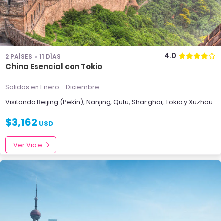
4.0
2 PAÍSES
11 DÍAS
China Esencial con Tokio
Salidas en Enero - Diciembre
Visitando
Beijing (Pekín)
,
Nanjing
,
Qufu
,
Shanghai
,
Tokio
y
Xuzhou
$
3,162
USD
Ver Viaje