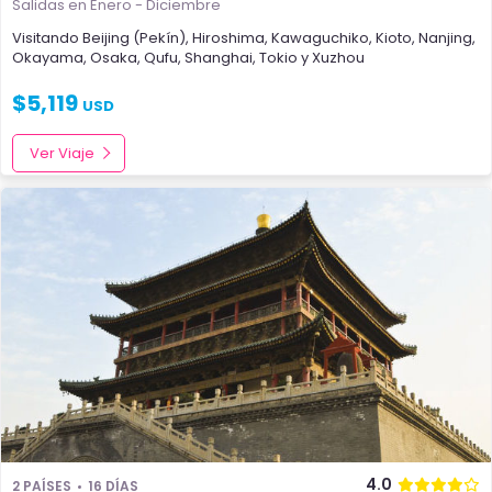
Salidas en Enero - Diciembre
Visitando
Beijing (Pekín)
,
Hiroshima
,
Kawaguchiko
,
Kioto
,
Nanjing
,
Okayama
,
Osaka
,
Qufu
,
Shanghai
,
Tokio
y
Xuzhou
$
5,119
USD
Ver Viaje
4.0
2 PAÍSES
16 DÍAS