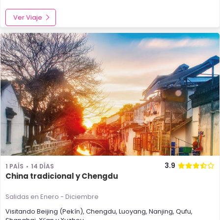
Ver Viaje
3.9
1 PAÍS
14 DÍAS
China tradicional y Chengdu
Salidas en Enero - Diciembre
Visitando
Beijing (Pekín)
,
Chengdu
,
Luoyang
,
Nanjing
,
Qufu
,