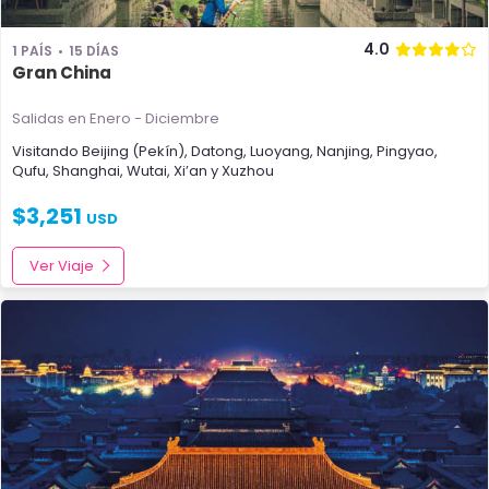
4.0
1 PAÍS
15 DÍAS
Gran China
Salidas en Enero - Diciembre
Visitando
Beijing (Pekín)
,
Datong
,
Luoyang
,
Nanjing
,
Pingyao
,
Qufu
,
Shanghai
,
Wutai
,
Xi’an
y
Xuzhou
$
3,251
USD
Ver Viaje