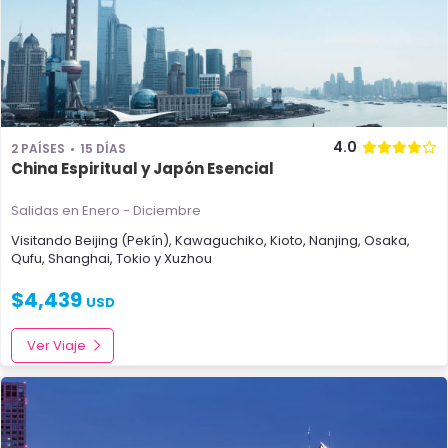
4.0
2 PAÍSES
15 DÍAS
China Espiritual y Japón Esencial
Salidas en Enero - Diciembre
Visitando
Beijing (Pekín)
,
Kawaguchiko
,
Kioto
,
Nanjing
,
Osaka
,
Qufu
,
Shanghai
,
Tokio
y
Xuzhou
$
4,439
USD
Ver Viaje