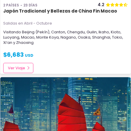
4.2
2 PAÍSES
23 DÍAS
Japón Tradicional y Bellezas de China Fin Macao
Salidas en Abril - Octubre
Visitando
Beijing (Pekín)
,
Canton
,
Chengdu
,
Guilin
,
Ikaho
,
Kioto
,
Luoyang
,
Macao
,
Monte Koya
,
Nagano
,
Osaka
,
Shanghai
,
Tokio
,
Xi’an
y
Zhaoxing
$
6,683
USD
Ver Viaje