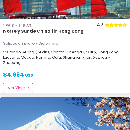
4.3
1 PAÍS
21 DÍAS
Norte y Sur de China fin Hong Kong
Salidas en Enero - Diciembre
Visitando
Beijing (Pekín)
,
Canton
,
Chengdu
,
Guilin
,
Hong Kong
,
Luoyang
,
Macao
,
Nanjing
,
Qufu
,
Shanghai
,
Xi’an
,
Xuzhou
y
Zhaoxing
$
4,994
USD
Ver Viaje