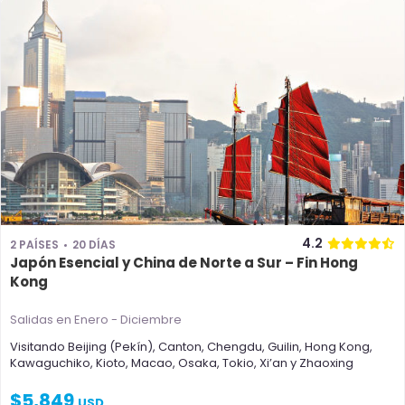
4.2
2 PAÍSES
20 DÍAS
Japón Esencial y China de Norte a Sur – Fin Hong
Kong
Salidas en Enero - Diciembre
Visitando
Beijing (Pekín)
,
Canton
,
Chengdu
,
Guilin
,
Hong Kong
,
Kawaguchiko
,
Kioto
,
Macao
,
Osaka
,
Tokio
,
Xi’an
y
Zhaoxing
$
5,849
USD