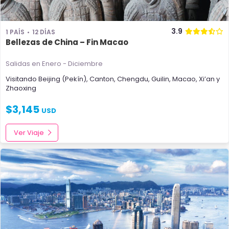
3.9
1 PAÍS
12 DÍAS
Bellezas de China – Fin Macao
Salidas en Enero - Diciembre
Visitando
Beijing (Pekín)
,
Canton
,
Chengdu
,
Guilin
,
Macao
,
Xi’an
y
Zhaoxing
$
3,145
USD
Ver Viaje