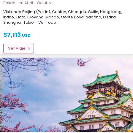
Salidas en Abril - Octubre
Visitando
Beijing (Pekín)
,
Canton
,
Chengdu
,
Guilin
,
Hong Kong
,
Ikaho
,
Kioto
,
Luoyang
,
Macao
,
Monte Koya
,
Nagano
,
Osaka
,
Shanghai
,
Tokio
... Ver Todo
$
7,113
USD
Ver Viaje