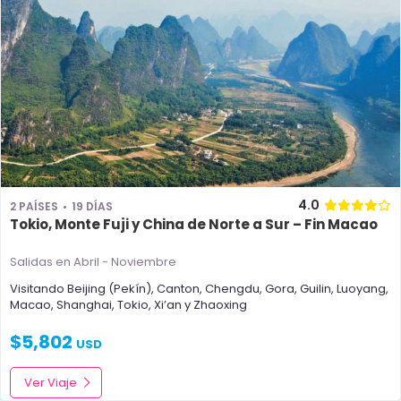
4.0
2 PAÍSES
19 DÍAS
Tokio, Monte Fuji y China de Norte a Sur – Fin Macao
Salidas en Abril - Noviembre
Visitando
Beijing (Pekín)
,
Canton
,
Chengdu
,
Gora
,
Guilin
,
Luoyang
,
Macao
,
Shanghai
,
Tokio
,
Xi’an
y
Zhaoxing
$
5,802
USD
Ver Viaje