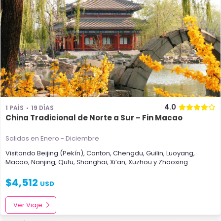
4.0
1 PAÍS
19 DÍAS
China Tradicional de Norte a Sur – Fin Macao
Salidas en Enero - Diciembre
Visitando
Beijing (Pekín)
,
Canton
,
Chengdu
,
Guilin
,
Luoyang
,
Macao
,
Nanjing
,
Qufu
,
Shanghai
,
Xi’an
,
Xuzhou
y
Zhaoxing
$
4,512
USD
Ver Viaje