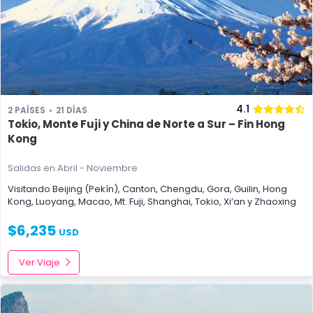
4.1
2 PAÍSES
21 DÍAS
Tokio, Monte Fuji y China de Norte a Sur – Fin Hong
Kong
Salidas en Abril - Noviembre
Visitando
Beijing (Pekín)
,
Canton
,
Chengdu
,
Gora
,
Guilin
,
Hong
Kong
,
Luoyang
,
Macao
,
Mt. Fuji
,
Shanghai
,
Tokio
,
Xi’an
y
Zhaoxing
$
6,235
USD
Ver Viaje