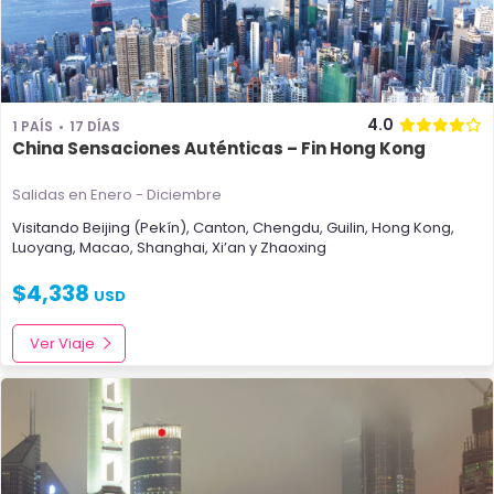
4.0
1 PAÍS
17 DÍAS
China Sensaciones Auténticas – Fin Hong Kong
Salidas en Enero - Diciembre
Visitando
Beijing (Pekín)
,
Canton
,
Chengdu
,
Guilin
,
Hong Kong
,
Luoyang
,
Macao
,
Shanghai
,
Xi’an
y
Zhaoxing
$
4,338
USD
Ver Viaje