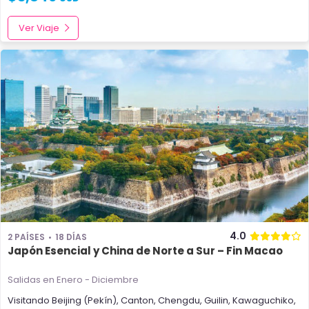
Ver Viaje
4.0
2 PAÍSES
18 DÍAS
Japón Esencial y China de Norte a Sur – Fin Macao
Salidas en Enero - Diciembre
Visitando
Beijing (Pekín)
,
Canton
,
Chengdu
,
Guilin
,
Kawaguchiko
,