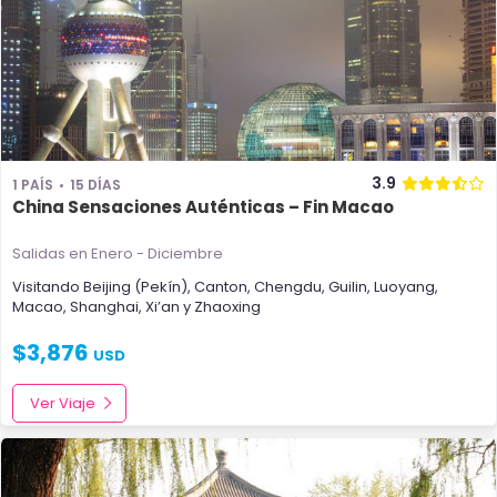
3.9
1 PAÍS
15 DÍAS
China Sensaciones Auténticas – Fin Macao
Salidas en Enero - Diciembre
Visitando
Beijing (Pekín)
,
Canton
,
Chengdu
,
Guilin
,
Luoyang
,
Macao
,
Shanghai
,
Xi’an
y
Zhaoxing
$
3,876
USD
Ver Viaje