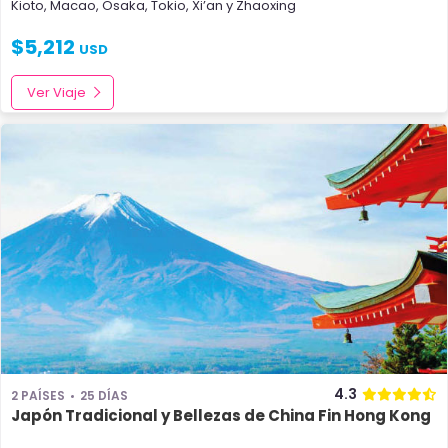
Kioto
,
Macao
,
Osaka
,
Tokio
,
Xi’an
y
Zhaoxing
$
5,212
USD
Ver Viaje
4.3
2 PAÍSES
25 DÍAS
Japón Tradicional y Bellezas de China Fin Hong Kong