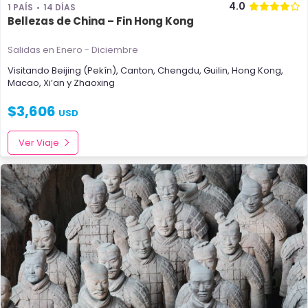
4.0
1 PAÍS
14 DÍAS
Bellezas de China – Fin Hong Kong
Salidas en Enero - Diciembre
Visitando
Beijing (Pekín)
,
Canton
,
Chengdu
,
Guilin
,
Hong Kong
,
Macao
,
Xi’an
y
Zhaoxing
$
3,606
USD
Ver Viaje