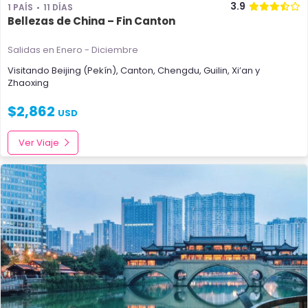
3.9
1 PAÍS
11 DÍAS
Bellezas de China – Fin Canton
Salidas en Enero - Diciembre
Visitando
Beijing (Pekín)
,
Canton
,
Chengdu
,
Guilin
,
Xi’an
y
Zhaoxing
$
2,862
USD
Ver Viaje