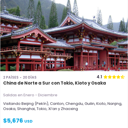
4.1
2 PAÍSES
20 DÍAS
China de Norte a Sur con Tokio, Kioto y Osaka
Salidas en Enero - Diciembre
Visitando
Beijing (Pekín)
,
Canton
,
Chengdu
,
Guilin
,
Kioto
,
Nanjing
,
Osaka
,
Shanghai
,
Tokio
,
Xi’an
y
Zhaoxing
$
5,676
USD