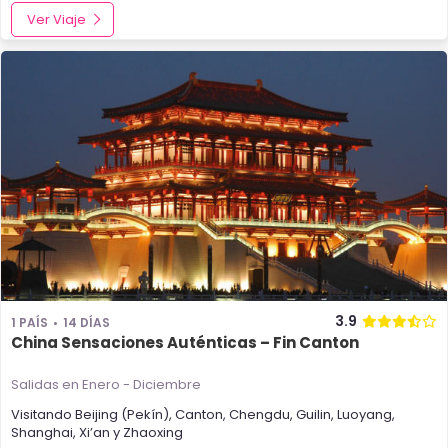
Ver Viaje
3.9
1 PAÍS
14 DÍAS
China Sensaciones Auténticas – Fin Canton
Salidas en Enero - Diciembre
Visitando
Beijing (Pekín)
,
Canton
,
Chengdu
,
Guilin
,
Luoyang
,
Shanghai
,
Xi’an
y
Zhaoxing