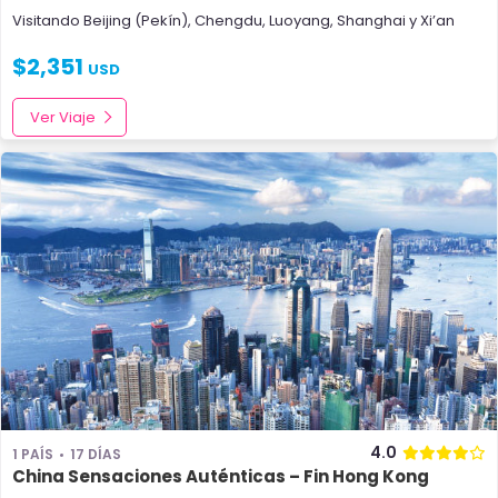
Visitando
Beijing (Pekín)
,
Chengdu
,
Luoyang
,
Shanghai
y
Xi’an
$
2,351
USD
Ver Viaje
4.0
1 PAÍS
17 DÍAS
China Sensaciones Auténticas – Fin Hong Kong