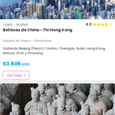
4.0
1 PAÍS
14 DÍAS
Bellezas de China – Fin Hong Kong
Salidas en Enero - Diciembre
Visitando
Beijing (Pekín)
,
Canton
,
Chengdu
,
Guilin
,
Hong Kong
,
Macao
,
Xi’an
y
Zhaoxing
$
3,606
USD
Ver Viaje