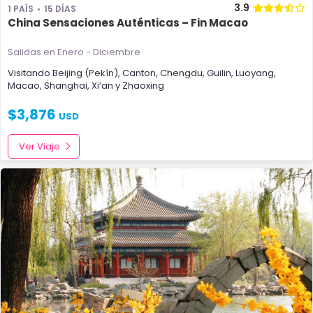
3.9
1 PAÍS
15 DÍAS
China Sensaciones Auténticas – Fin Macao
Salidas en Enero - Diciembre
Visitando
Beijing (Pekín)
,
Canton
,
Chengdu
,
Guilin
,
Luoyang
,
Macao
,
Shanghai
,
Xi’an
y
Zhaoxing
$
3,876
USD
Ver Viaje