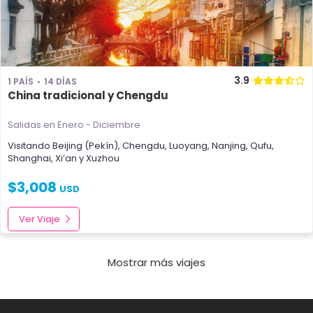
3.9
1 PAÍS
14 DÍAS
China tradicional y Chengdu
Salidas en Enero - Diciembre
Visitando
Beijing (Pekín)
,
Chengdu
,
Luoyang
,
Nanjing
,
Qufu
,
Shanghai
,
Xi’an
y
Xuzhou
$
3,008
USD
Ver Viaje
Mostrar más viajes