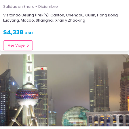
Salidas en Enero - Diciembre
Visitando
Beijing (Pekín)
,
Canton
,
Chengdu
,
Guilin
,
Hong Kong
,
Luoyang
,
Macao
,
Shanghai
,
Xi’an
y
Zhaoxing
$
4,338
USD
Ver Viaje