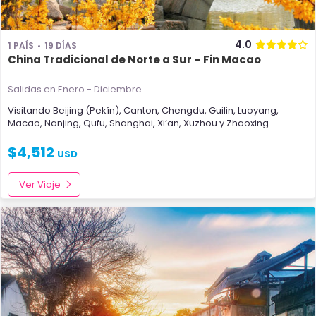
4.0
1 PAÍS
19 DÍAS
China Tradicional de Norte a Sur – Fin Macao
Salidas en Enero - Diciembre
Visitando
Beijing (Pekín)
,
Canton
,
Chengdu
,
Guilin
,
Luoyang
,
Macao
,
Nanjing
,
Qufu
,
Shanghai
,
Xi’an
,
Xuzhou
y
Zhaoxing
$
4,512
USD
Ver Viaje