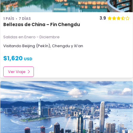
3.9
1 PAÍS
7 DÍAS
Bellezas de China – Fin Chengdu
Salidas en Enero - Diciembre
Visitando
Beijing (Pekín)
,
Chengdu
y
Xi’an
$
1,620
USD
Ver Viaje