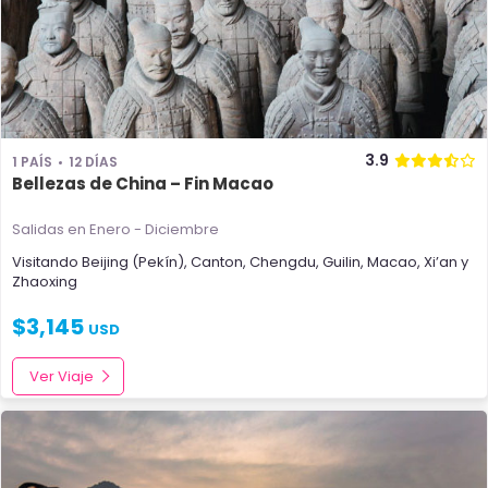
3.9
1 PAÍS
12 DÍAS
Bellezas de China – Fin Macao
Salidas en Enero - Diciembre
Visitando
Beijing (Pekín)
,
Canton
,
Chengdu
,
Guilin
,
Macao
,
Xi’an
y
Zhaoxing
$
3,145
USD
Ver Viaje