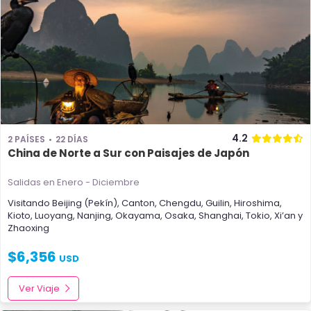
4.2
2 PAÍSES
22 DÍAS
China de Norte a Sur con Paisajes de Japón
Salidas en Enero - Diciembre
Visitando
Beijing (Pekín)
,
Canton
,
Chengdu
,
Guilin
,
Hiroshima
,
Kioto
,
Luoyang
,
Nanjing
,
Okayama
,
Osaka
,
Shanghai
,
Tokio
,
Xi’an
y
Zhaoxing
$
6,356
USD
Ver Viaje