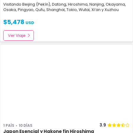
Visitando
Beijing (Pekín)
,
Datong
,
Hiroshima
,
Nanjing
,
Okayama
,
Osaka
,
Pingyao
,
Qufu
,
Shanghai
,
Tokio
,
Wutai
,
Xi’an
y
Xuzhou
$
5,478
USD
Ver Viaje
3.9
1 PAÍS
10 DÍAS
Japon Esencial y Hakone fin Hiroshima