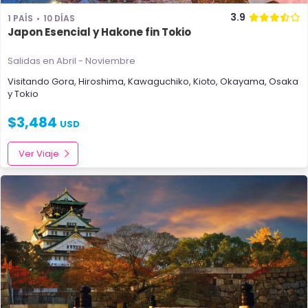
3.9
1 PAÍS
10 DÍAS
Japon Esencial y Hakone fin Tokio
Salidas en Abril - Noviembre
Visitando
Gora
,
Hiroshima
,
Kawaguchiko
,
Kioto
,
Okayama
,
Osaka
y
Tokio
$
3,484
USD
Ver Viaje