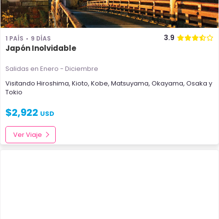
3.9
1 PAÍS
9 DÍAS
Japón Inolvidable
Salidas en Enero - Diciembre
Visitando
Hiroshima
,
Kioto
,
Kobe
,
Matsuyama
,
Okayama
,
Osaka
y
Tokio
$
2,922
USD
Ver Viaje