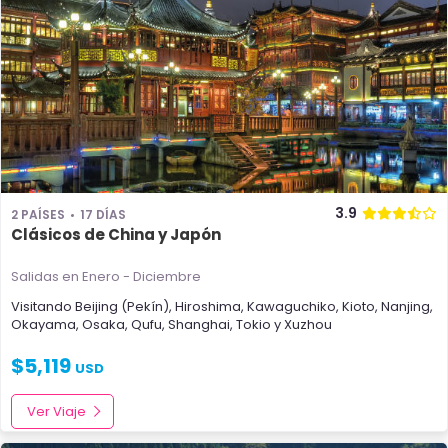
3.9
2 PAÍSES
17 DÍAS
Clásicos de China y Japón
Salidas en Enero - Diciembre
Visitando
Beijing (Pekín)
,
Hiroshima
,
Kawaguchiko
,
Kioto
,
Nanjing
,
Okayama
,
Osaka
,
Qufu
,
Shanghai
,
Tokio
y
Xuzhou
$
5,119
USD
Ver Viaje