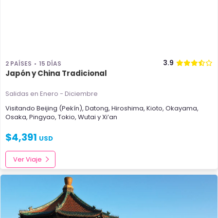
3.9
2 PAÍSES
15 DÍAS
Japón y China Tradicional
Salidas en Enero - Diciembre
Visitando
Beijing (Pekín)
,
Datong
,
Hiroshima
,
Kioto
,
Okayama
,
Osaka
,
Pingyao
,
Tokio
,
Wutai
y
Xi’an
$
4,391
USD
Ver Viaje