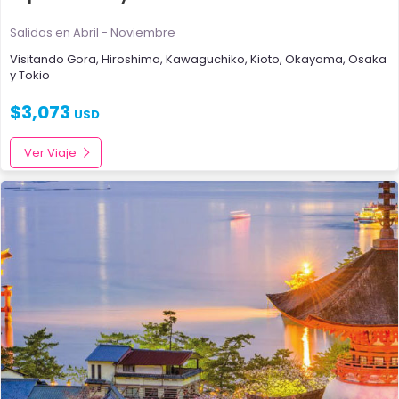
Salidas en Abril - Noviembre
Visitando
Gora
,
Hiroshima
,
Kawaguchiko
,
Kioto
,
Okayama
,
Osaka
y
Tokio
$
3,073
USD
Ver Viaje