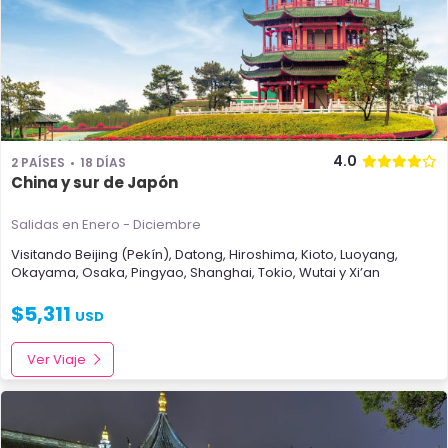
4.0
2 PAÍSES
18 DÍAS
China y sur de Japón
Salidas en Enero - Diciembre
Visitando
Beijing (Pekín)
,
Datong
,
Hiroshima
,
Kioto
,
Luoyang
,
Okayama
,
Osaka
,
Pingyao
,
Shanghai
,
Tokio
,
Wutai
y
Xi’an
$
5,311
USD
Ver Viaje