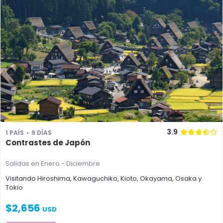
3.9
1 PAÍS
9 DÍAS
Contrastes de Japón
Salidas en Enero - Diciembre
Visitando
Hiroshima
,
Kawaguchiko
,
Kioto
,
Okayama
,
Osaka
y
Tokio
$
2,656
USD