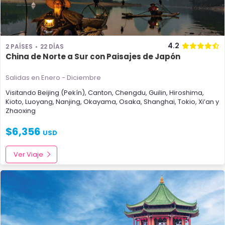
4.2
2 PAÍSES
22 DÍAS
China de Norte a Sur con Paisajes de Japón
Salidas en Enero - Diciembre
Visitando
Beijing (Pekín)
,
Canton
,
Chengdu
,
Guilin
,
Hiroshima
,
Kioto
,
Luoyang
,
Nanjing
,
Okayama
,
Osaka
,
Shanghai
,
Tokio
,
Xi’an
y
Zhaoxing
$
6,356
USD
Ver Viaje