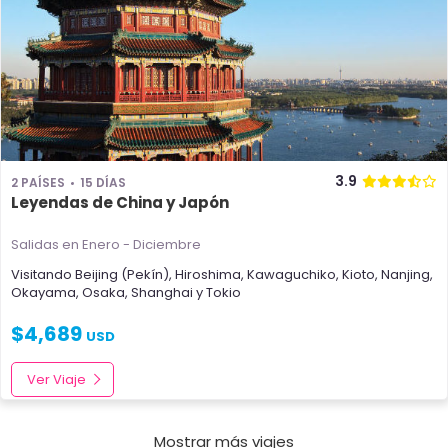
3.9
2 PAÍSES
15 DÍAS
Leyendas de China y Japón
Salidas en Enero - Diciembre
Visitando
Beijing (Pekín)
,
Hiroshima
,
Kawaguchiko
,
Kioto
,
Nanjing
,
Okayama
,
Osaka
,
Shanghai
y
Tokio
$
4,689
USD
Ver Viaje
Mostrar más viajes