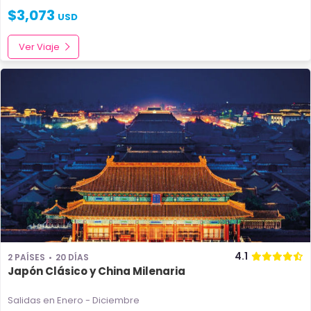
$
3,073
USD
Ver Viaje
4.1
2 PAÍSES
20 DÍAS
Japón Clásico y China Milenaria
Salidas en Enero - Diciembre