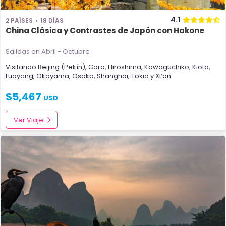
4.1
2 PAÍSES
18 DÍAS
China Clásica y Contrastes de Japón con Hakone
Salidas en Abril - Octubre
Visitando
Beijing (Pekín)
,
Gora
,
Hiroshima
,
Kawaguchiko
,
Kioto
,
Luoyang
,
Okayama
,
Osaka
,
Shanghai
,
Tokio
y
Xi’an
$
5,467
USD
Ver Viaje