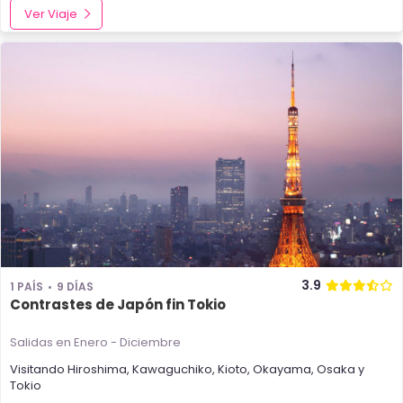
Ver Viaje
3.9
1 PAÍS
9 DÍAS
Contrastes de Japón fin Tokio
Salidas en Enero - Diciembre
Visitando
Hiroshima
,
Kawaguchiko
,
Kioto
,
Okayama
,
Osaka
y
Tokio