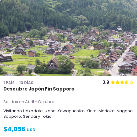
3.9
1 PAÍS
13 DÍAS
Descubre Japón Fin Sapporo
Salidas en Abril - Octubre
Visitando
Hakodate
,
Ikaho
,
Kawaguchiko
,
Kioto
,
Morioka
,
Nagano
,
Sapporo
,
Sendai
y
Tokio
$
4,056
USD