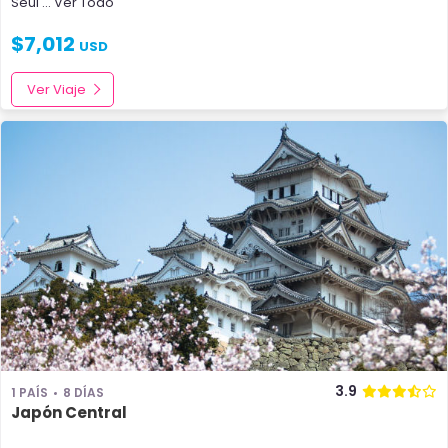
Seúl
... Ver Todo
$
7,012
USD
Ver Viaje
3.9
1 PAÍS
8 DÍAS
Japón Central