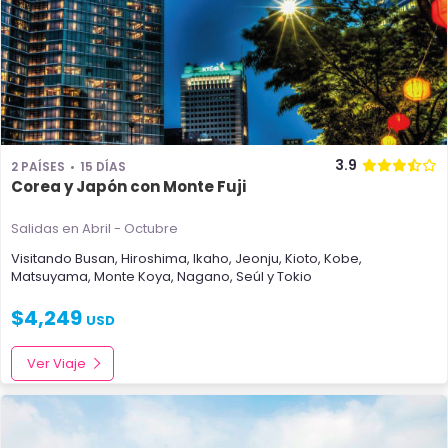
3.9
2 PAÍSES
15 DÍAS
Corea y Japón con Monte Fuji
Salidas en Abril - Octubre
Visitando
Busan
,
Hiroshima
,
Ikaho
,
Jeonju
,
Kioto
,
Kobe
,
Matsuyama
,
Monte Koya
,
Nagano
,
Seúl
y
Tokio
$
4,249
USD
Ver Viaje