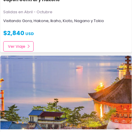
Salidas en Abril - Octubre
Visitando
Gora
,
Hakone
,
Ikaho
,
Kioto
,
Nagano
y
Tokio
$
2,840
USD
Ver Viaje