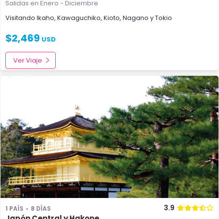
Salidas en Enero - Diciembre
Visitando
Ikaho
,
Kawaguchiko
,
Kioto
,
Nagano
y
Tokio
$
2,469
USD
Ver Viaje
3.9
1 PAÍS
8 DÍAS
Japón Central y Hakone