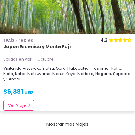
4.2
1 PAÍS
19 DÍAS
Japon Escenico y Monte Fuji
Salidas en Abril - Octubre
Visitando
Aizuwakamatsu
,
Gora
,
Hakodate
,
Hiroshima
,
Ikaho
,
Kioto
,
Kobe
,
Matsuyama
,
Monte Koya
,
Morioka
,
Nagano
,
Sapporo
y
Sendai
$
6,881
USD
Ver Viaje
Mostrar más viajes