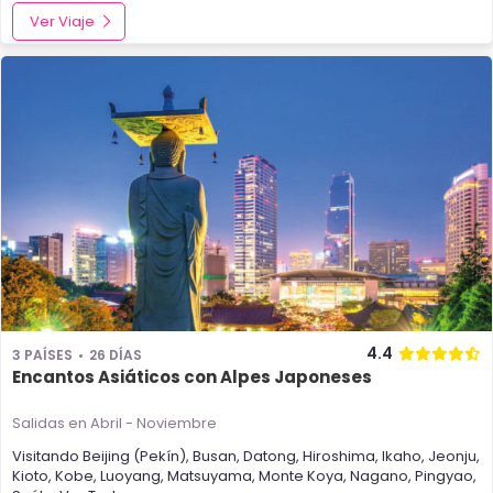
Ver Viaje
4.4
3 PAÍSES
26 DÍAS
Encantos Asiáticos con Alpes Japoneses
Salidas en Abril - Noviembre
Visitando
Beijing (Pekín)
,
Busan
,
Datong
,
Hiroshima
,
Ikaho
,
Jeonju
,
Kioto
,
Kobe
,
Luoyang
,
Matsuyama
,
Monte Koya
,
Nagano
,
Pingyao
,