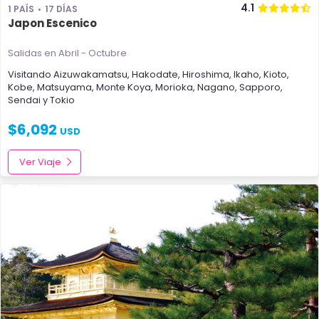
4.1
1 PAÍS
17 DÍAS
Japon Escenico
Salidas en Abril - Octubre
Visitando
Aizuwakamatsu
,
Hakodate
,
Hiroshima
,
Ikaho
,
Kioto
,
Kobe
,
Matsuyama
,
Monte Koya
,
Morioka
,
Nagano
,
Sapporo
,
Sendai
y
Tokio
$
6,092
USD
Ver Viaje