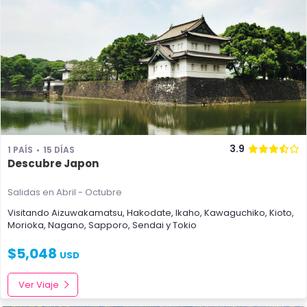
3.9
1 PAÍS
15 DÍAS
Descubre Japon
Salidas en Abril - Octubre
Visitando
Aizuwakamatsu
,
Hakodate
,
Ikaho
,
Kawaguchiko
,
Kioto
,
Morioka
,
Nagano
,
Sapporo
,
Sendai
y
Tokio
$
5,048
USD
Ver Viaje