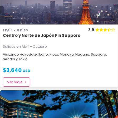
3.9
1 PAÍS
11 DÍAS
Centro y Norte de Japón Fin Sapporo
Salidas en Abril - Octubre
Visitando
Hakodate
,
Ikaho
,
Kioto
,
Morioka
,
Nagano
,
Sapporo
,
Sendai
y
Tokio
$
3,640
USD
Ver Viaje