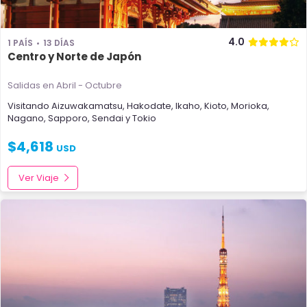
4.0
1 PAÍS
13 DÍAS
Centro y Norte de Japón
Salidas en Abril - Octubre
Visitando
Aizuwakamatsu
,
Hakodate
,
Ikaho
,
Kioto
,
Morioka
,
Nagano
,
Sapporo
,
Sendai
y
Tokio
$
4,618
USD
Ver Viaje