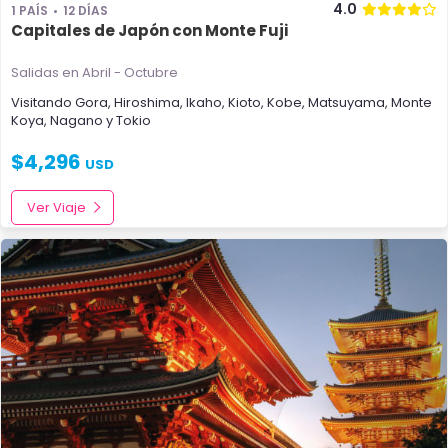
4.0
1 PAÍS
12 DÍAS
Capitales de Japón con Monte Fuji
Salidas en Abril - Octubre
Visitando
Gora
,
Hiroshima
,
Ikaho
,
Kioto
,
Kobe
,
Matsuyama
,
Monte
Koya
,
Nagano
y
Tokio
$
4,296
USD
Ver Viaje