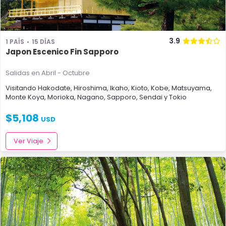
3.9
1 PAÍS
15 DÍAS
Japon Escenico Fin Sapporo
Salidas en Abril - Octubre
Visitando
Hakodate
,
Hiroshima
,
Ikaho
,
Kioto
,
Kobe
,
Matsuyama
,
Monte Koya
,
Morioka
,
Nagano
,
Sapporo
,
Sendai
y
Tokio
$
5,108
USD
Ver Viaje