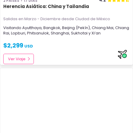
4.2
2 PAÍSES
17 DÍAS
Herencia Asiática: China y Tailandia
Salidas en Marzo - Diciembre
desde Ciudad de México
Visitando
Ayutthaya
,
Bangkok
,
Beijing (Pekín)
,
Chiang Mai
,
Chiang
Rai
,
Lopburi
,
Phitsanulok
,
Shanghai
,
Sukhotai
y
Xi’an
$
2,299
USD
Ver Viaje