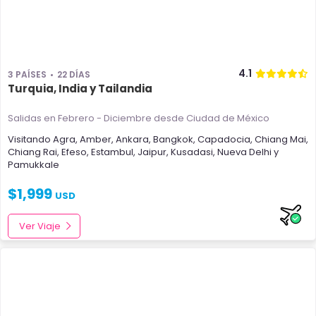
4.1
3 PAÍSES
22 DÍAS
Turquia, India y Tailandia
Salidas en Febrero - Diciembre
desde Ciudad de México
Visitando
Agra
,
Amber
,
Ankara
,
Bangkok
,
Capadocia
,
Chiang Mai
,
Chiang Rai
,
Efeso
,
Estambul
,
Jaipur
,
Kusadasi
,
Nueva Delhi
y
Pamukkale
$
1,999
USD
Ver Viaje