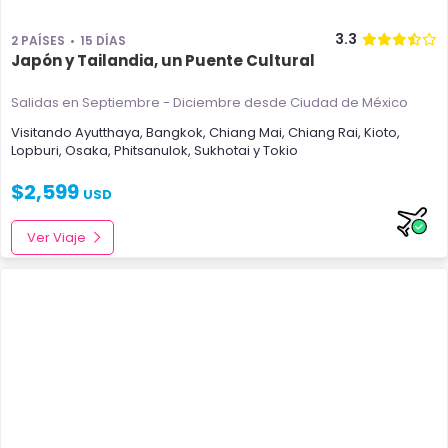
3.3
2 PAÍSES
15 DÍAS
Japón y Tailandia, un Puente Cultural
Salidas en Septiembre - Diciembre
desde Ciudad de México
Visitando
Ayutthaya
,
Bangkok
,
Chiang Mai
,
Chiang Rai
,
Kioto
,
Lopburi
,
Osaka
,
Phitsanulok
,
Sukhotai
y
Tokio
$
2,599
USD
Ver Viaje