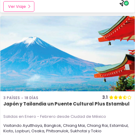
Ver Viaje
3.1
3 PAÍSES
18 DÍAS
Japón y Tailandia un Puente Cultural Plus Estambul
Salidas en Enero - Febrero
desde Ciudad de México
Visitando
Ayutthaya
,
Bangkok
,
Chiang Mai
,
Chiang Rai
,
Estambul
,
Kioto
,
Lopburi
,
Osaka
,
Phitsanulok
,
Sukhotai
y
Tokio