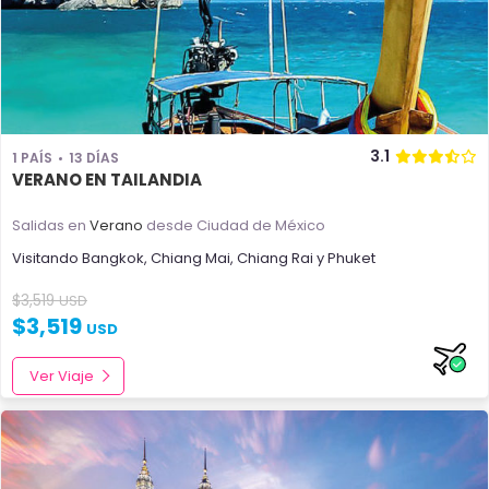
3.1
1 PAÍS
13 DÍAS
VERANO EN TAILANDIA
Salidas en
Verano
desde Ciudad de México
Visitando
Bangkok
,
Chiang Mai
,
Chiang Rai
y
Phuket
$
3,519
USD
$
3,519
USD
Ver Viaje