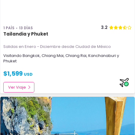
3.2
1 PAÍS
13 DÍAS
Tailandia y Phuket
Salidas en Enero - Diciembre
desde Ciudad de México
Visitando
Bangkok
,
Chiang Mai
,
Chiang Rai
,
Kanchanaburi
y
Phuket
$
1,599
USD
Ver Viaje