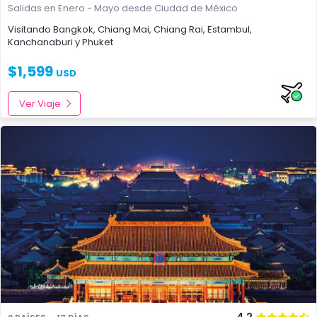
Salidas en Enero - Mayo
desde Ciudad de México
Visitando
Bangkok
,
Chiang Mai
,
Chiang Rai
,
Estambul
,
Kanchanaburi
y
Phuket
$
1,599
USD
Ver Viaje