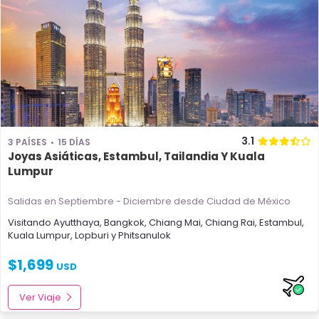
3.1
3 PAÍSES
15 DÍAS
Joyas Asiáticas, Estambul, Tailandia Y Kuala
Lumpur
Salidas en Septiembre - Diciembre
desde Ciudad de México
Visitando
Ayutthaya
,
Bangkok
,
Chiang Mai
,
Chiang Rai
,
Estambul
,
Kuala Lumpur
,
Lopburi
y
Phitsanulok
$
1,699
USD
Ver Viaje