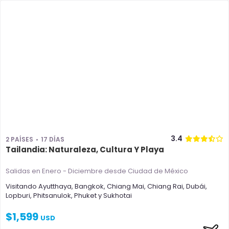
3.4
2 PAÍSES
17 DÍAS
Tailandia: Naturaleza, Cultura Y Playa
Salidas en Enero - Diciembre
desde Ciudad de México
Visitando
Ayutthaya
,
Bangkok
,
Chiang Mai
,
Chiang Rai
,
Dubái
,
Lopburi
,
Phitsanulok
,
Phuket
y
Sukhotai
$
1,599
USD