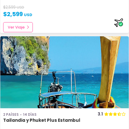
$
2,599
USD
$
2,599
USD
Ver Viaje
3.1
2 PAÍSES
14 DÍAS
Tailandia y Phuket Plus Estambul