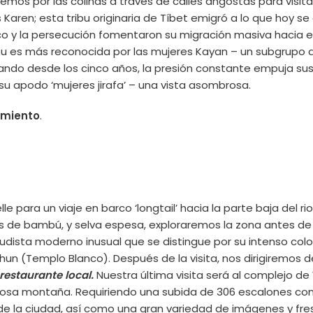
emos por las colinas a través de calles angostas para visita
s Karen; esta tribu originaria de Tíbet emigró a lo que ho
lítico y la persecución fomentaron su migración masiva hacia 
ribu es más reconocida por las mujeres Kayan – un subgrupo d
do desde los cinco años, la presión constante empuja sus c
su apodo ‘mujeres jirafa’ – una vista asombrosa.
amiento
.
 para un viaje en barco ‘longtail’ hacia la parte baja del rio
e bambú, y selva espesa, exploraremos la zona antes de re
udista moderno inusual que se distingue por su intenso col
n (Templo Blanco). Después de la visita, nos dirigiremos de
restaurante local.
Nuestra última visita será al complejo d
cosa montaña. Requiriendo una subida de 306 escalones con
e la ciudad, así como una gran variedad de imágenes y fre