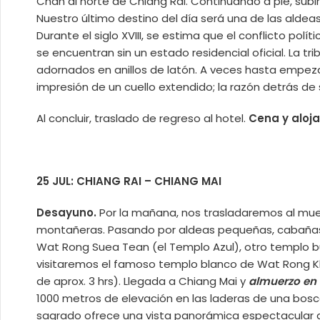
Chan al norte de Chiang Rai. Continuando a pie, subir
Nuestro último destino del día será una de las aldea
Durante el siglo XVIII, se estima que el conflicto po
se encuentran sin un estado residencial oficial. La t
adornados en anillos de latón. A veces hasta empezan
impresión de un cuello extendido; la razón detrás de 
Al concluir, traslado de regreso al hotel.
Cena y aloj
25 JUL: CHIANG RAI – CHIANG MAI
Desayuno.
Por la mañana, nos trasladaremos al muelle
montañeras. Pasando por aldeas pequeñas, cabañas d
Wat Rong Suea Tean (el Templo Azul), otro templo b
visitaremos el famoso templo blanco de Wat Rong Khu
de aprox. 3 hrs). Llegada a Chiang Mai y
almuerzo en 
1000 metros de elevación en las laderas de una bos
sagrado ofrece una vista panorámica espectacular d