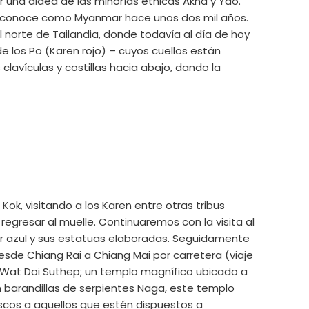
r una aldea de las minorías étnicas Akha y Yao.
y se conoce como Myanmar hace unos dos mil años.
el norte de Tailandia, donde todavía al día de hoy
e los Po (Karen rojo) – cuyos cuellos están
lavículas y costillas hacia abajo, dando la
 Kok, visitando a los Karen entre otras tribus
gresar al muelle. Continuaremos con la visita al
or azul y sus estatuas elaboradas. Seguidamente
sde Chiang Rai a Chiang Mai por carretera (viaje
e Wat Doi Suthep; un templo magnífico ubicado a
 barandillas de serpientes Naga, este templo
scos a aquellos que estén dispuestos a