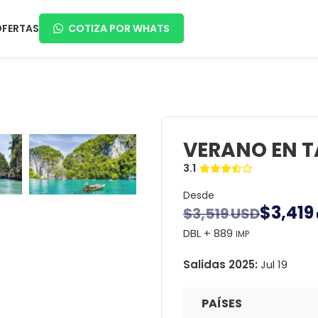
OFERTAS
COTIZA POR WHATS
VERANO EN T
3.1
Desde
$
3,419
$
3,519
USD
DBL + 889
IMP
Salidas 2025:
Jul 19
PAÍSES