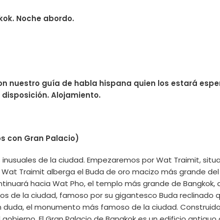
kok. Noche abordo.
 nuestro guía de habla hispana quien los estará espera
u disposición. Alojamiento.
os con Gran Palacio)
ás inusuales de la ciudad. Empezaremos por Wat Traimit, situ
 Wat Traimit alberga el Buda de oro macizo más grande del
ontinuará hacia Wat Pho, el templo más grande de Bangkok,
los de la ciudad, famoso por su gigantesco Buda reclinado 
, sin duda, el monumento más famoso de la ciudad. Construido 
del gobierno. El Gran Palacio de Bangkok es un edificio antig