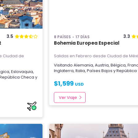
3.5
3.3
8 PAÍSES
17 DÍAS
t
Bohemia Europea Especial
 Ciudad de
Salidas en Febrero
desde Ciudad de Méx
Visitando
Alemania
,
Austria
,
Bélgica
,
Fran
Inglaterra
,
Italia
,
Países Bajos
y
República
lgica
,
Eslovaquia
,
República Checa
y
$
1,599
USD
Ver Viaje