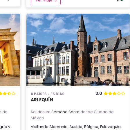
Ver Viaje
3.0
8 PAÍSES
15 DÍAS
ARLEQUÍN
d de
Salidas en
Semana Santa
desde Ciudad de
México
gría
y
Visitando
Alemania
,
Austria
,
Bélgica
,
Eslovaquia
,