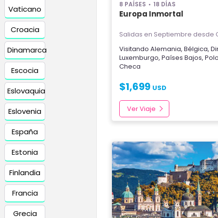
8 PAÍSES
18 DÍAS
Vaticano
Europa Inmortal
Croacia
Salidas en Septiembre
desde C
Visitando
Alemania
,
Bélgica
,
D
Dinamarca
Luxemburgo
,
Países Bajos
,
Pol
Checa
Escocia
$
1,699
USD
Eslovaquia
Ver Viaje
Eslovenia
España
Estonia
Finlandia
Francia
Grecia