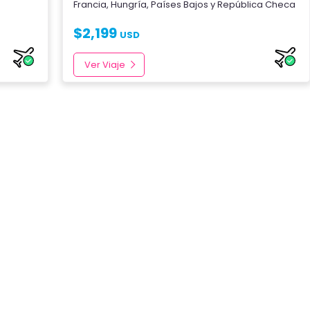
Francia
,
Hungría
,
Países Bajos
y
República Checa
$
2,199
USD
Ver Viaje