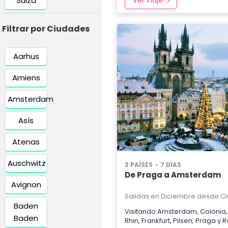
Suiza
Ver Viaje
Filtrar por Ciudades
Aarhus
Amiens
Amsterdam
Asís
Atenas
Auschwitz
3 PAÍSES
7 DÍAS
De Praga a Amsterdam
Avignon
Salidas en Diciembre
desde Ci
Baden
Visitando
Amsterdam
,
Colonia
Baden
Rhin
,
Frankfurt
,
Pilsen
,
Praga
y
R