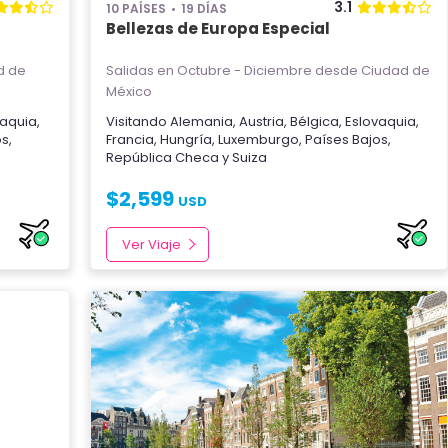
3.1
10 PAÍSES
19 DÍAS
Bellezas de Europa Especial
d de
Salidas en Octubre - Diciembre
desde Ciudad de
México
vaquia
,
Visitando
Alemania
,
Austria
,
Bélgica
,
Eslovaquia
,
os
,
Francia
,
Hungría
,
Luxemburgo
,
Países Bajos
,
República Checa
y
Suiza
$
2,599
USD
Ver Viaje