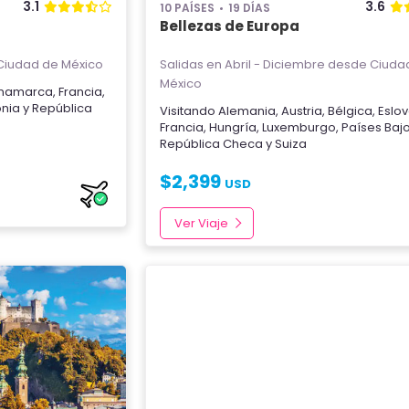
3.1
3.6
10 PAÍSES
19 DÍAS
Bellezas de Europa
iudad de México
Salidas en Abril - Diciembre
desde Ciuda
México
inamarca
,
Francia
,
onia
y
República
Visitando
Alemania
,
Austria
,
Bélgica
,
Eslo
Francia
,
Hungría
,
Luxemburgo
,
Países Baj
República Checa
y
Suiza
$
2,399
USD
Ver Viaje