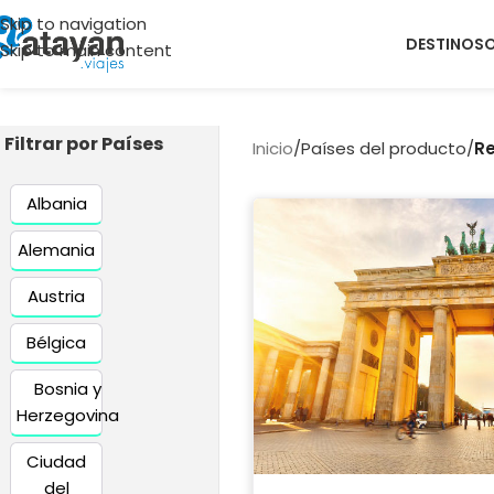
Skip to navigation
DESTINOS
Skip to main content
Filtrar por Países
Inicio
/
Países del producto
/
R
Albania
Alemania
Austria
Bélgica
Bosnia y
Herzegovina
Ciudad
del