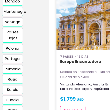
Mónaco
Montenegro
Noruega
Países
Bajos
Polonia
7 PAÍSES
19 DÍAS
Portugal
Europa Encantadora
Rumania
Salidas en Septiembre - Dicie
Ciudad de México
Rusia
Visitando
Alemania
,
Austria
,
Es
Italia
,
Países Bajos
y
República
Serbia
$
1,799
Suecia
USD