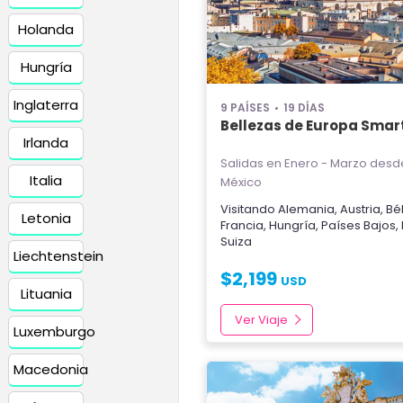
Holanda
Hungría
Inglaterra
9 PAÍSES
19 DÍAS
Bellezas de Europa Smar
Irlanda
Salidas en Enero - Marzo
desde
Italia
México
Visitando
Alemania
,
Austria
,
Bé
Letonia
Francia
,
Hungría
,
Países Bajos
,
Suiza
Liechtenstein
$
2,199
USD
Lituania
Ver Viaje
Luxemburgo
Macedonia