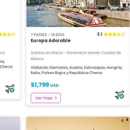
3.1
7 PAÍSES
19 DÍAS
Europa Adorable
ico
Salidas en Marzo - Diciembre
desde Ciudad de
México
cia
,
 Checa
Visitando
Alemania
,
Austria
,
Eslovaquia
,
Hungría
,
Italia
,
Países Bajos
y
República Checa
$
1,799
USD
Ver Viaje