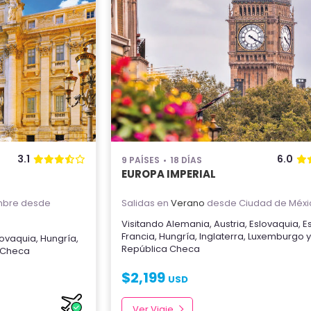
3.1
6.0
9 PAÍSES
18 DÍAS
EUROPA IMPERIAL
mbre
desde
Salidas en
Verano
desde Ciudad de Méxi
Visitando
Alemania
,
Austria
,
Eslovaquia
,
E
Francia
,
Hungría
,
Inglaterra
,
Luxemburgo
lovaquia
,
Hungría
,
República Checa
 Checa
$
2,199
USD
Ver Viaje