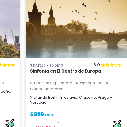
3.0
3 PAÍSES
10 DÍAS
Sinfonía en El Centro de Europa
co
Salidas en Septiembre - Noviembre
desde
Ciudad de México
spaña
,
y
Visitando
Berlín
,
Breslavia
,
Cracovia
,
Praga
y
Varsovia
$
999
USD