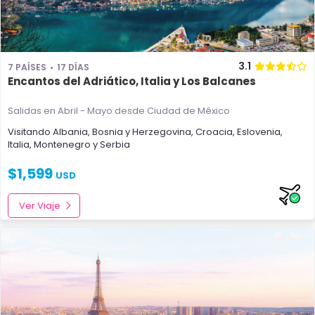
3.1
7 PAÍSES
17 DÍAS
Encantos del Adriático, Italia y Los Balcanes
Salidas en Abril - Mayo
desde Ciudad de México
Visitando
Albania
,
Bosnia y Herzegovina
,
Croacia
,
Eslovenia
,
Italia
,
Montenegro
y
Serbia
$
1,599
USD
Ver Viaje