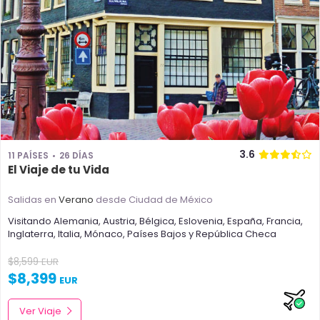
3.6
11 PAÍSES
26 DÍAS
El Viaje de tu Vida
Salidas en
Verano
desde Ciudad de México
Visitando
Alemania
,
Austria
,
Bélgica
,
Eslovenia
,
España
,
Francia
,
Inglaterra
,
Italia
,
Mónaco
,
Países Bajos
y
República Checa
$
8,599
EUR
$
8,399
EUR
Ver Viaje