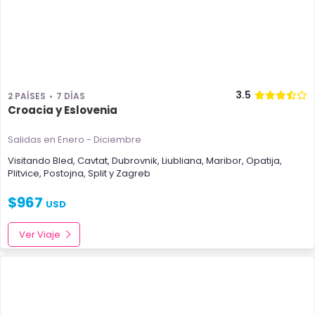
3.5
2 PAÍSES
7 DÍAS
Croacia y Eslovenia
Salidas en Enero - Diciembre
Visitando
Bled
,
Cavtat
,
Dubrovnik
,
Liubliana
,
Maribor
,
Opatija
,
Plitvice
,
Postojna
,
Split
y
Zagreb
$
967
USD
Ver Viaje