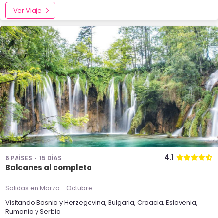
Ver Viaje
4.1
6 PAÍSES
15 DÍAS
Balcanes al completo
Salidas en Marzo - Octubre
Visitando
Bosnia y Herzegovina
,
Bulgaria
,
Croacia
,
Eslovenia
,
Rumania
y
Serbia