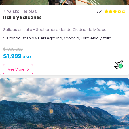
3.4
4 PAÍSES
16 DÍAS
Italia y Balcanes
Salidas en Julio - Septiembre
desde Ciudad de México
Visitando
Bosnia y Herzegovina
,
Croacia
,
Eslovenia
y
Italia
$
1,999
USD
$
1,999
USD
Ver Viaje