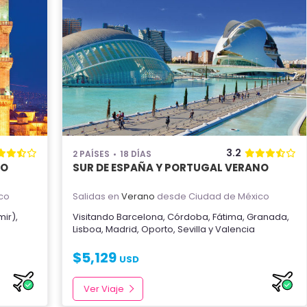
3.2
2 PAÍSES
18 DÍAS
NO
SUR DE ESPAÑA Y PORTUGAL VERANO
co
Salidas en
Verano
desde Ciudad de México
mir)
,
Visitando
Barcelona
,
Córdoba
,
Fátima
,
Granada
,
Lisboa
,
Madrid
,
Oporto
,
Sevilla
y
Valencia
$
5,129
USD
Ver Viaje