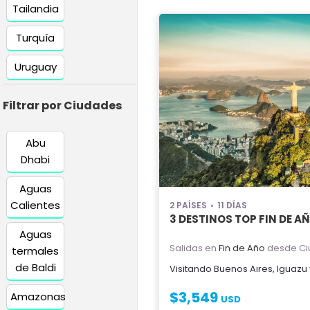
Tailandia
Turquía
Uruguay
Filtrar por Ciudades
Abu
Dhabi
Aguas
Calientes
2 PAÍSES
11 DÍAS
3 DESTINOS TOP FIN DE A
Aguas
Salidas en
Fin de Año
desde Ci
termales
de Baldi
Visitando
Buenos Aires
,
Iguazu
$
3,549
Amazonas
USD