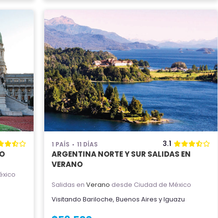
3.1
1 PAÍS
11 DÍAS
ÑO
ARGENTINA NORTE Y SUR SALIDAS EN
VERANO
éxico
Salidas en
Verano
desde Ciudad de México
u
Visitando
Bariloche
,
Buenos Aires
y
Iguazu