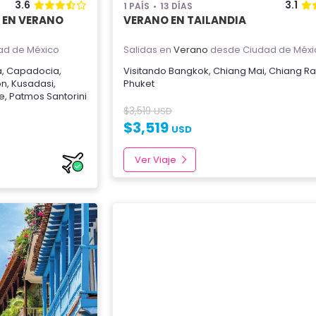
3.6
3.1
1 PAÍS
13 DÍAS
A EN VERANO
VERANO EN TAILANDIA
ad de México
Salidas en
Verano
desde Ciudad de Méxi
a
,
Capadocia
,
Visitando
Bangkok
,
Chiang Mai
,
Chiang Ra
on
,
Kusadasi
,
Phuket
e
,
Patmos
Santorini
$
3,519
USD
$
3,519
USD
Ver Viaje