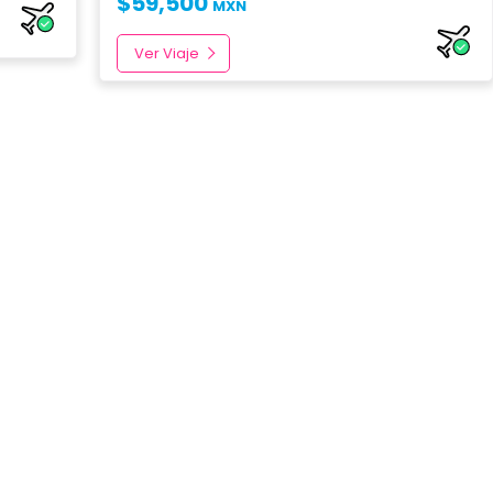
$
59,500
MXN
Ver Viaje