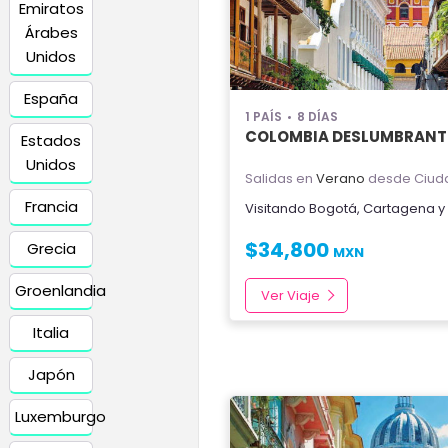
Emiratos
Árabes
Unidos
España
1 PAÍS
8 DÍAS
COLOMBIA DESLUMBRANT
Estados
Unidos
Salidas en
Verano
desde Ciud
Francia
Visitando
Bogotá
,
Cartagena
y
$
34,800
Grecia
MXN
Groenlandia
Ver Viaje
Italia
Japón
Luxemburgo