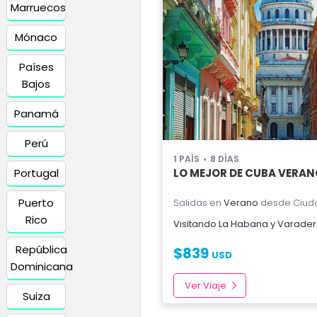
Marruecos
Mónaco
Países
Bajos
Panamá
Perú
1 PAÍS
8 DÍAS
Portugal
LO MEJOR DE CUBA VERAN
Puerto
Salidas en
Verano
desde Ciud
Rico
Visitando
La Habana
y
Varader
República
$
839
USD
Dominicana
Ver Viaje
Suiza