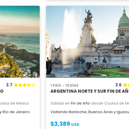
3.7
3.6
1 PAÍS
10 DÍAS
ÑO
ARGENTINA NORTE Y SUR FIN DE A
udad de México
Salidas en
Fin de Año
desde Ciudad de M
y
Río de Janeiro
Visitando
Bariloche
,
Buenos Aires
y
Iguaz
$
3,389
USD