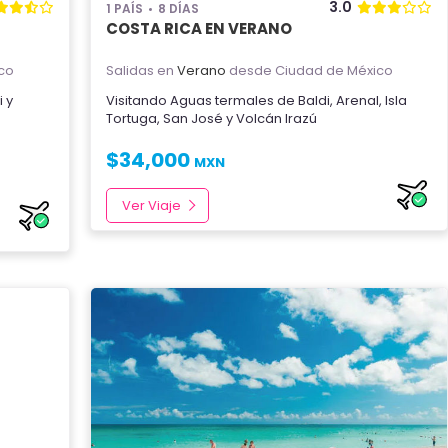
3.0
1 PAÍS
8 DÍAS
COSTA RICA EN VERANO
co
Salidas en
Verano
desde Ciudad de México
i
y
Visitando
Aguas termales de Baldi
,
Arenal
,
Isla
Tortuga
,
San José
y
Volcán Irazú
$
34,000
MXN
Ver Viaje