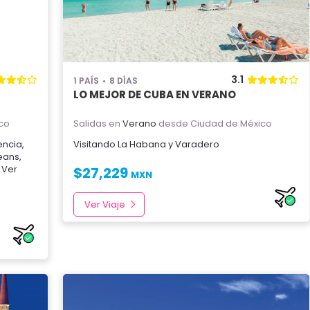
3.1
1 PAÍS
8 DÍAS
LO MEJOR DE CUBA EN VERANO
co
Salidas en
Verano
desde Ciudad de México
encia
,
Visitando
La Habana
y
Varadero
eans
,
.. Ver
$
27,229
MXN
Ver Viaje