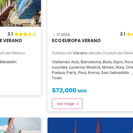
3.1
3.1
17 DÍAS
E VERANO
ECO EUROPA VERANO
ad de México
Salidas en
Verano
desde Ciudad de Méxi
Medellín
Visitando
Asís
,
Barcelona
,
Blois
,
Dijon
,
Flor
Lourdes
,
Lucerna
,
Madrid
,
Nimes
,
Niza
,
Orl
Padua
,
París
,
Pisa
,
Roma
,
San Sebastián
.
Todo
$
72,000
MXN
Ver Viaje