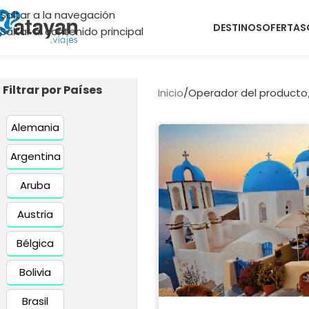
Saltar a la navegación
DESTINOS
OFERTAS
Saltar al contenido principal
Filtrar por Países
Inicio
/
Operador del producto
Alemania
Argentina
Aruba
Austria
Bélgica
Bolivia
Brasil