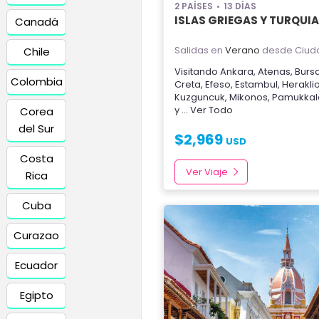
2 PAÍSES
13 DÍAS
ISLAS GRIEGAS Y TURQUI
Canadá
Salidas en
Verano
desde Ciud
Chile
Visitando
Ankara
,
Atenas
,
Burs
Colombia
Creta
,
Efeso
,
Estambul
,
Herakli
Kuzguncuk
,
Mikonos
,
Pamukkal
y
... Ver Todo
Corea
del Sur
$
2,969
USD
Costa
Ver Viaje
Rica
Cuba
Curazao
Ecuador
Egipto