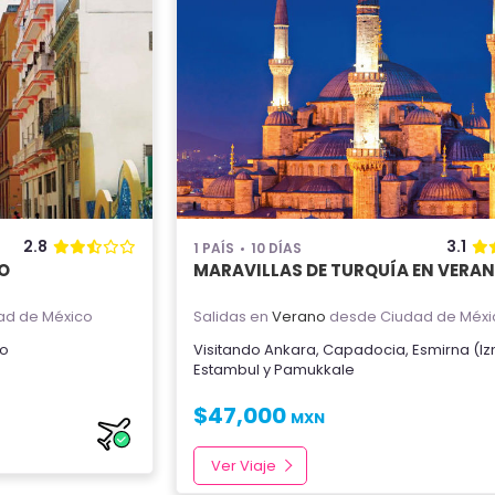
2.8
3.1
1 PAÍS
10 DÍAS
O
MARAVILLAS DE TURQUÍA EN VERA
ad de México
Salidas en
Verano
desde Ciudad de Méxi
o
Visitando
Ankara
,
Capadocia
,
Esmirna (Iz
Estambul
y
Pamukkale
$
47,000
MXN
Ver Viaje