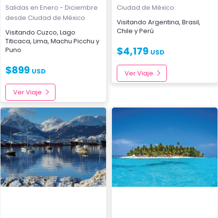
Salidas en Enero - Diciembre
Ciudad de México
desde Ciudad de México
Visitando
Argentina
,
Brasil
,
Chile
y
Perú
Visitando
Cuzco
,
Lago
Titicaca
,
Lima
,
Machu Picchu
y
$
4,179
Puno
USD
$
899
USD
Ver Viaje
Ver Viaje