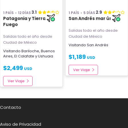
3.1
2.9
1 PAÍS
12 DÍAS
1 PAÍS
5 DÍAS
Patagonia y Tierra del
San Andrés mar único
Fuego
Salidas todo el año
desde
Salidas todo el año
desde
Ciudad de México
Ciudad de México
Visitando
San Andrés
Visitando
Bariloche
,
Buenos
$
1,189
Aires
,
El Calafate
y
Ushuaia
USD
$
2,499
USD
Ver Viaje
Ver Viaje
Contacto
Aviso de Privacidad