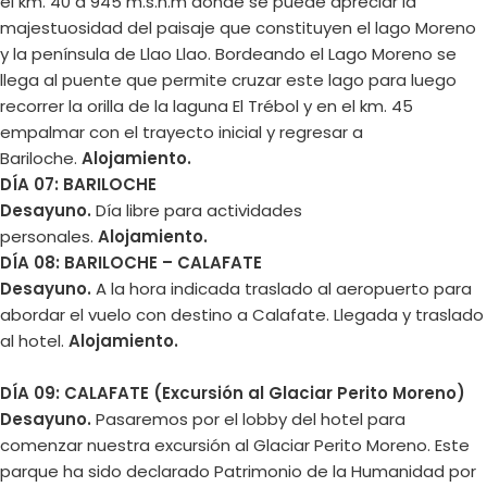
el km. 40 a 945 m.s.n.m donde se puede apreciar la
majestuosidad del paisaje que constituyen el lago Moreno
y la península de Llao Llao. Bordeando el Lago Moreno se
llega al puente que permite cruzar este lago para luego
recorrer la orilla de la laguna El Trébol y en el km. 45
empalmar con el trayecto inicial y regresar a
Bariloche.
Alojamiento.
DÍA 07: BARILOCHE
Desayuno.
Día libre para actividades
personales.
Alojamiento.
DÍA 08: BARILOCHE – CALAFATE
Desayuno.
A la hora indicada traslado al aeropuerto para
abordar el vuelo con destino a Calafate. Llegada y traslado
al hotel.
Alojamiento.
DÍA 09: CALAFATE
(Excursión al Glaciar Perito Moreno)
Desayuno.
Pasaremos por el lobby del hotel para
comenzar nuestra excursión al Glaciar Perito Moreno. Este
parque ha sido declarado Patrimonio de la Humanidad por