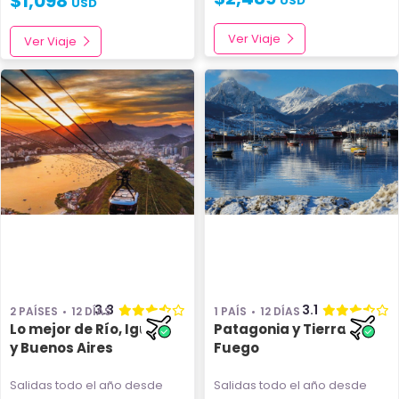
$
1,098
USD
USD
Ver Viaje
Ver Viaje
3.3
3.1
2 PAÍSES
12 DÍAS
1 PAÍS
12 DÍAS
Lo mejor de Río, Iguazú
Patagonia y Tierra del
y Buenos Aires
Fuego
Salidas todo el año
desde
Salidas todo el año
desde