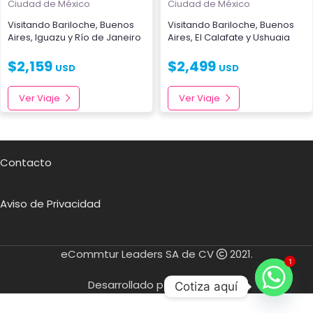
Ciudad de México
Ciudad de México
Visitando
Bariloche
,
Buenos
Visitando
Bariloche
,
Buenos
Aires
,
Iguazu
y
Río de Janeiro
Aires
,
El Calafate
y
Ushuaia
$
2,159
$
2,499
USD
USD
Ver Viaje
Ver Viaje
Contacto
Aviso de Privacidad
eCommtur Leaders SA de CV
2021.
1
Desarrollado por
Cotiza aquí