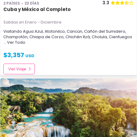
3.3
2 PAÍSES
23 DÍAS
Cuba y México al Completo
Salidas en Enero - Diciembre
Visitando
Agua Azul
,
Atotonilco
,
Cancún
,
Cañón del Sumidero
,
Champotón
,
Chiapa de Corzo
,
Chichén Itzá
,
Cholula
,
Cienfuegos
... Ver Todo
$
3,357
USD
Ver Viaje