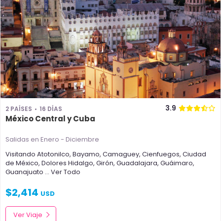
3.9
2 PAÍSES
16 DÍAS
México Central y Cuba
Salidas en Enero - Diciembre
Visitando
Atotonilco
,
Bayamo
,
Camaguey
,
Cienfuegos
,
Ciudad
de México
,
Dolores Hidalgo
,
Girón
,
Guadalajara
,
Guáimaro
,
Guanajuato
... Ver Todo
$
2,414
USD
Ver Viaje