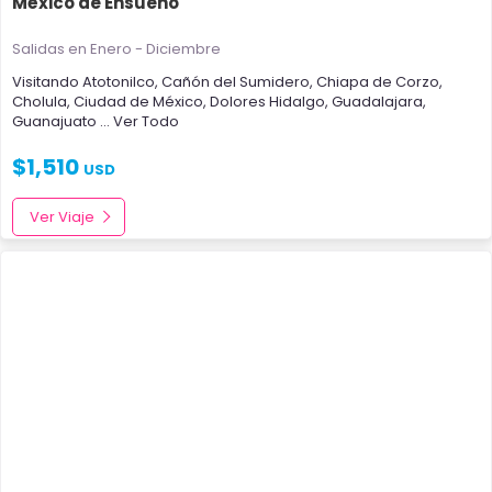
México de Ensueño
Salidas en Enero - Diciembre
Visitando
Atotonilco
,
Cañón del Sumidero
,
Chiapa de Corzo
,
Cholula
,
Ciudad de México
,
Dolores Hidalgo
,
Guadalajara
,
Guanajuato
... Ver Todo
$
1,510
USD
Ver Viaje