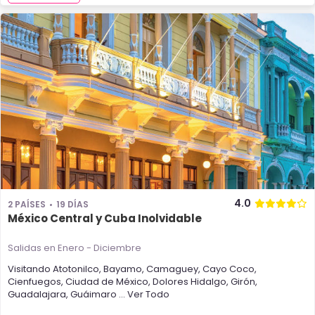
4.0
2 PAÍSES
19 DÍAS
México Central y Cuba Inolvidable
Salidas en Enero - Diciembre
Visitando
Atotonilco
,
Bayamo
,
Camaguey
,
Cayo Coco
,
Cienfuegos
,
Ciudad de México
,
Dolores Hidalgo
,
Girón
,
Guadalajara
,
Guáimaro
... Ver Todo