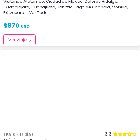
Visitando
Atotonilco
,
Ciudad de México
,
Dolores Hidalgo
,
Guadalajara
,
Guanajuato
,
Janitzio
,
Lago de Chapala
,
Morelia
,
Pátzcuaro
... Ver Todo
$
870
USD
Ver Viaje
3.3
1 PAÍS
12 DÍAS