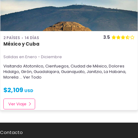
3.5
2 PAÍSES
14 DÍAS
México y Cuba
Salidas en Enero - Diciembre
Visitando
Atotonilco
,
Cienfuegos
,
Ciudad de México
,
Dolores
Hidalgo
,
Girón
,
Guadalajara
,
Guanajuato
,
Janitzio
,
La Habana
,
Morelia
... Ver Todo
$
2,109
USD
Ver Viaje
Contacto