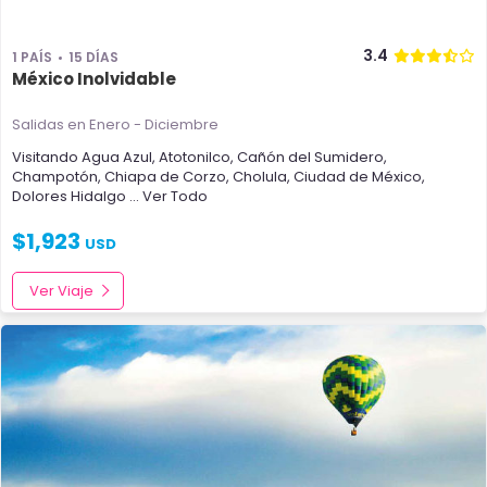
3.4
1 PAÍS
15 DÍAS
México Inolvidable
Salidas en Enero - Diciembre
Visitando
Agua Azul
,
Atotonilco
,
Cañón del Sumidero
,
Champotón
,
Chiapa de Corzo
,
Cholula
,
Ciudad de México
,
Dolores Hidalgo
... Ver Todo
$
1,923
USD
Ver Viaje