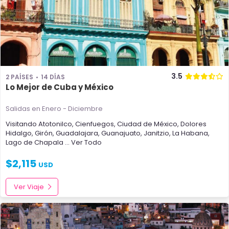
3.5
2 PAÍSES
14 DÍAS
Lo Mejor de Cuba y México
Salidas en Enero - Diciembre
Visitando
Atotonilco
,
Cienfuegos
,
Ciudad de México
,
Dolores
Hidalgo
,
Girón
,
Guadalajara
,
Guanajuato
,
Janitzio
,
La Habana
,
Lago de Chapala
... Ver Todo
$
2,115
USD
Ver Viaje