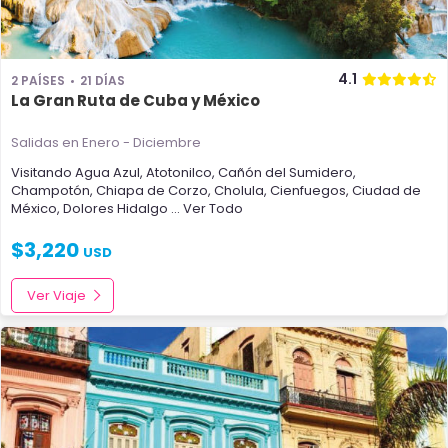
4.1
2 PAÍSES
21 DÍAS
La Gran Ruta de Cuba y México
Salidas en Enero - Diciembre
Visitando
Agua Azul
,
Atotonilco
,
Cañón del Sumidero
,
Champotón
,
Chiapa de Corzo
,
Cholula
,
Cienfuegos
,
Ciudad de
México
,
Dolores Hidalgo
... Ver Todo
$
3,220
USD
Ver Viaje