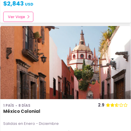
$
2,843
USD
Ver Viaje
2.9
1 PAÍS
8 DÍAS
México Colonial
Salidas en Enero - Diciembre