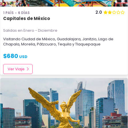
2.0
1 PAÍS
6 DÍAS
Capitales de México
Salidas en Enero - Diciembre
Visitando
Ciudad de México
,
Guadalajara
,
Janitzio
,
Lago de
Chapala
,
Morelia
,
Pátzcuaro
,
Tequila
y
Tlaquepaque
$
680
USD
Ver Viaje