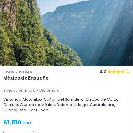
3.3
1 PAÍS
12 DÍAS
México de Ensueño
Salidas en Enero - Diciembre
Visitando
Atotonilco
,
Cañón del Sumidero
,
Chiapa de Corzo
,
Cholula
,
Ciudad de México
,
Dolores Hidalgo
,
Guadalajara
,
Guanajuato
... Ver Todo
$
1,510
USD