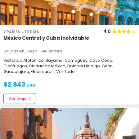
4.0
2 PAÍSES
19 DÍAS
México Central y Cuba Inolvidable
Salidas en Enero - Diciembre
Visitando
Atotonilco
,
Bayamo
,
Camaguey
,
Cayo Coco
,
Cienfuegos
,
Ciudad de México
,
Dolores Hidalgo
,
Girón
,
Guadalajara
,
Guáimaro
... Ver Todo
$
2,843
USD
Ver Viaje