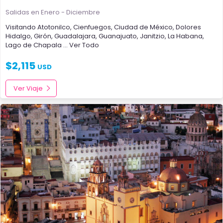
Salidas en Enero - Diciembre
Visitando
Atotonilco
,
Cienfuegos
,
Ciudad de México
,
Dolores
Hidalgo
,
Girón
,
Guadalajara
,
Guanajuato
,
Janitzio
,
La Habana
,
Lago de Chapala
... Ver Todo
$
2,115
USD
Ver Viaje