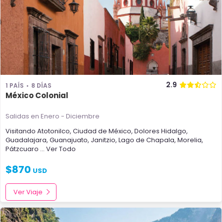
2.9
1 PAÍS
8 DÍAS
México Colonial
Salidas en Enero - Diciembre
Visitando
Atotonilco
,
Ciudad de México
,
Dolores Hidalgo
,
Guadalajara
,
Guanajuato
,
Janitzio
,
Lago de Chapala
,
Morelia
,
Pátzcuaro
... Ver Todo
$
870
USD
Ver Viaje