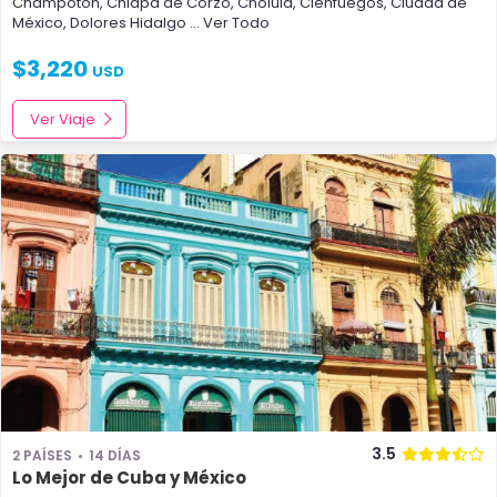
Champotón
,
Chiapa de Corzo
,
Cholula
,
Cienfuegos
,
Ciudad de
México
,
Dolores Hidalgo
... Ver Todo
$
3,220
USD
Ver Viaje
3.5
2 PAÍSES
14 DÍAS
Lo Mejor de Cuba y México