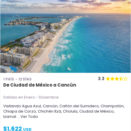
3.3
1 PAÍS
12 DÍAS
De Ciudad de México a Cancún
Salidas en Enero - Diciembre
Visitando
Agua Azul
,
Cancún
,
Cañón del Sumidero
,
Champotón
,
Chiapa de Corzo
,
Chichén Itzá
,
Cholula
,
Ciudad de México
,
Izamal
... Ver Todo
$
1,622
USD