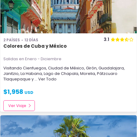
3.1
2 PAÍSES
12 DÍAS
Colores de Cuba y México
Salidas en Enero - Diciembre
Visitando
Cienfuegos
,
Ciudad de México
,
Girón
,
Guadalajara
,
Janitzio
,
La Habana
,
Lago de Chapala
,
Morelia
,
Pátzcuaro
Tlaquepaque
y
... Ver Todo
$
1,958
USD
Ver Viaje