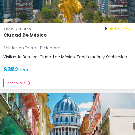
1.8
1 PAÍS
3 DÍAS
Ciudad De México
Salidas en Enero - Diciembre
Visitando
Basilica
,
Ciudad de México
,
Teotihuacán
y
Xochimilco
$
352
USD
Ver Viaje