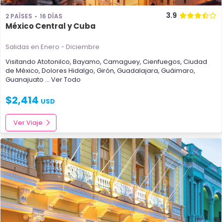
3.9
2 PAÍSES
16 DÍAS
México Central y Cuba
Salidas en Enero - Diciembre
Visitando
Atotonilco
,
Bayamo
,
Camaguey
,
Cienfuegos
,
Ciudad
de México
,
Dolores Hidalgo
,
Girón
,
Guadalajara
,
Guáimaro
,
Guanajuato
... Ver Todo
$
2,414
USD
Ver Viaje