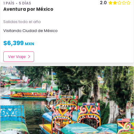
2.0
1 PAÍS
5 DÍAS
Aventura por México
Salidas todo el año
Visitando
Ciudad de México
$
6,399
MXN
Ver Viaje