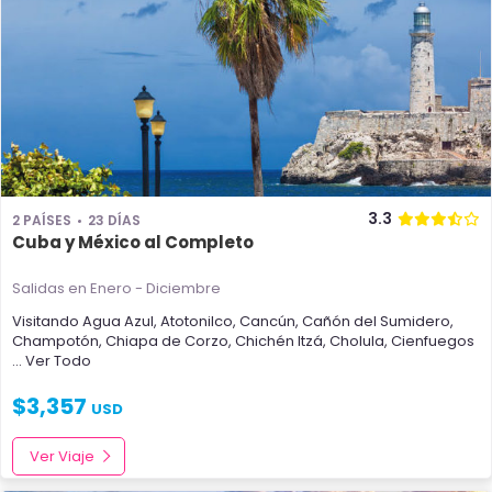
3.3
2 PAÍSES
23 DÍAS
Cuba y México al Completo
Salidas en Enero - Diciembre
Visitando
Agua Azul
,
Atotonilco
,
Cancún
,
Cañón del Sumidero
,
Champotón
,
Chiapa de Corzo
,
Chichén Itzá
,
Cholula
,
Cienfuegos
... Ver Todo
$
3,357
USD
Ver Viaje