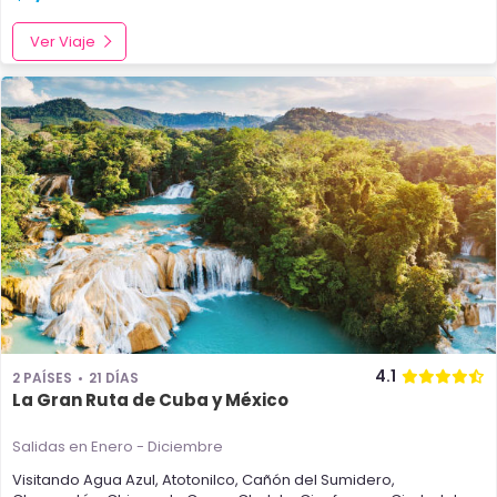
Ver Viaje
4.1
2 PAÍSES
21 DÍAS
La Gran Ruta de Cuba y México
Salidas en Enero - Diciembre
Visitando
Agua Azul
,
Atotonilco
,
Cañón del Sumidero
,