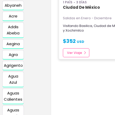
1 PAÍS
3 DÍAS
Abyaneh
Ciudad De México
Acre
Salidas en Enero - Diciembre
Visitando
Basilica
,
Ciudad de M
Addis
y
Xochimilco
Abeba
$
352
USD
Aegina
Ver Viaje
Agra
Agrigento
Agua
Azul
Aguas
Calientes
Aguas