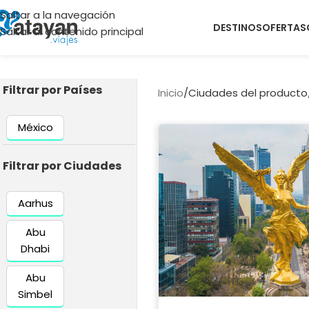
Saltar a la navegación
DESTINOS
OFERTAS
Saltar al contenido principal
Filtrar por Países
Inicio
/
Ciudades del producto
México
Filtrar por Ciudades
Aarhus
Abu
Dhabi
Abu
Simbel