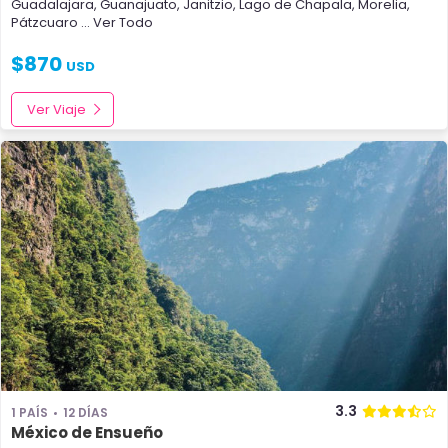
Guadalajara
,
Guanajuato
,
Janitzio
,
Lago de Chapala
,
Morelia
,
Pátzcuaro
... Ver Todo
$
870
USD
Ver Viaje
3.3
1 PAÍS
12 DÍAS
México de Ensueño