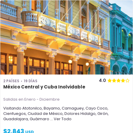
4.0
2 PAÍSES
19 DÍAS
México Central y Cuba Inolvidable
Salidas en Enero - Diciembre
Visitando
Atotonilco
,
Bayamo
,
Camaguey
,
Cayo Coco
,
Cienfuegos
,
Ciudad de México
,
Dolores Hidalgo
,
Girón
,
Guadalajara
,
Guáimaro
... Ver Todo
$
2,843
USD