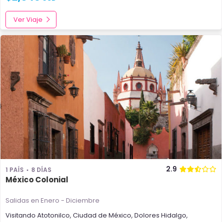
Ver Viaje
2.9
1 PAÍS
8 DÍAS
México Colonial
Salidas en Enero - Diciembre
Visitando
Atotonilco
,
Ciudad de México
,
Dolores Hidalgo
,