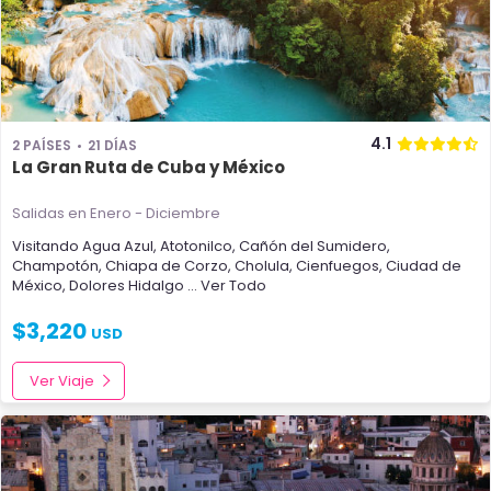
4.1
2 PAÍSES
21 DÍAS
La Gran Ruta de Cuba y México
Salidas en Enero - Diciembre
Visitando
Agua Azul
,
Atotonilco
,
Cañón del Sumidero
,
Champotón
,
Chiapa de Corzo
,
Cholula
,
Cienfuegos
,
Ciudad de
México
,
Dolores Hidalgo
... Ver Todo
$
3,220
USD
Ver Viaje