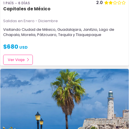
2.0
1 PAÍS
6 DÍAS
Capitales de México
Salidas en Enero - Diciembre
Visitando
Ciudad de México
,
Guadalajara
,
Janitzio
,
Lago de
Chapala
,
Morelia
,
Pátzcuaro
,
Tequila
y
Tlaquepaque
$
680
USD
Ver Viaje