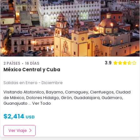
3.9
2 PAÍSES
16 DÍAS
México Central y Cuba
Salidas en Enero - Diciembre
Visitando
Atotonilco
,
Bayamo
,
Camaguey
,
Cienfuegos
,
Ciudad
de México
,
Dolores Hidalgo
,
Girón
,
Guadalajara
,
Guáimaro
,
Guanajuato
... Ver Todo
$
2,414
USD
Ver Viaje