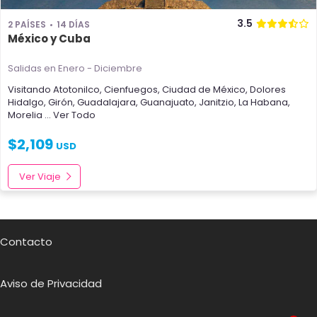
3.5
2 PAÍSES
14 DÍAS
México y Cuba
Salidas en Enero - Diciembre
Visitando
Atotonilco
,
Cienfuegos
,
Ciudad de México
,
Dolores
Hidalgo
,
Girón
,
Guadalajara
,
Guanajuato
,
Janitzio
,
La Habana
,
Morelia
... Ver Todo
$
2,109
USD
Ver Viaje
Contacto
Aviso de Privacidad
1