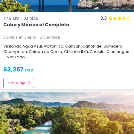
3.3
2 PAÍSES
23 DÍAS
Cuba y México al Completo
Salidas en Enero - Diciembre
Visitando
Agua Azul
,
Atotonilco
,
Cancún
,
Cañón del Sumidero
,
Champotón
,
Chiapa de Corzo
,
Chichén Itzá
,
Cholula
,
Cienfuegos
... Ver Todo
$
3,357
USD
Ver Viaje