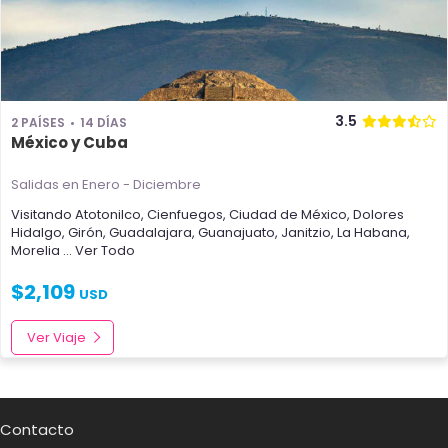
3.5
2 PAÍSES
14 DÍAS
México y Cuba
Salidas en Enero - Diciembre
Visitando
Atotonilco
,
Cienfuegos
,
Ciudad de México
,
Dolores
Hidalgo
,
Girón
,
Guadalajara
,
Guanajuato
,
Janitzio
,
La Habana
,
Morelia
... Ver Todo
$
2,109
USD
Ver Viaje
Contacto