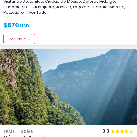
Visitando
Atotonilco
,
Ciudad de México
,
Dolores Hidalgo
,
Guadalajara
,
Guanajuato
,
Janitzio
,
Lago de Chapala
,
Morelia
,
Pátzcuaro
... Ver Todo
$
870
USD
Ver Viaje
3.3
1 PAÍS
12 DÍAS