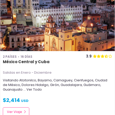
3.9
2 PAÍSES
16 DÍAS
México Central y Cuba
Salidas en Enero - Diciembre
Visitando
Atotonilco
,
Bayamo
,
Camaguey
,
Cienfuegos
,
Ciudad
de México
,
Dolores Hidalgo
,
Girón
,
Guadalajara
,
Guáimaro
,
Guanajuato
... Ver Todo
$
2,414
USD
Ver Viaje