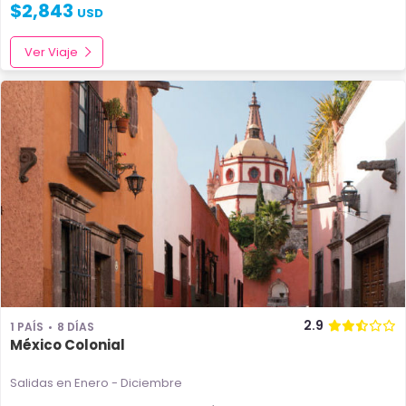
$
2,843
USD
Ver Viaje
2.9
1 PAÍS
8 DÍAS
México Colonial
Salidas en Enero - Diciembre