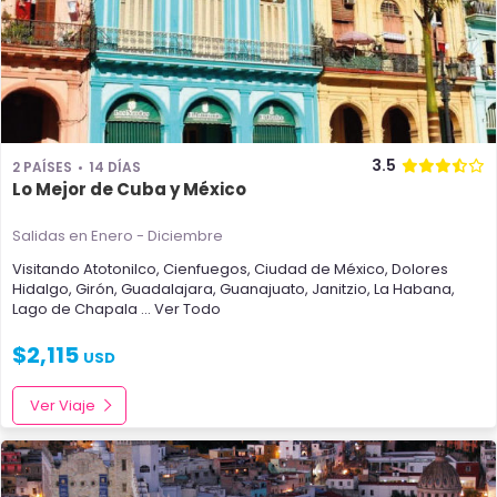
3.5
2 PAÍSES
14 DÍAS
Lo Mejor de Cuba y México
Salidas en Enero - Diciembre
Visitando
Atotonilco
,
Cienfuegos
,
Ciudad de México
,
Dolores
Hidalgo
,
Girón
,
Guadalajara
,
Guanajuato
,
Janitzio
,
La Habana
,
Lago de Chapala
... Ver Todo
$
2,115
USD
Ver Viaje