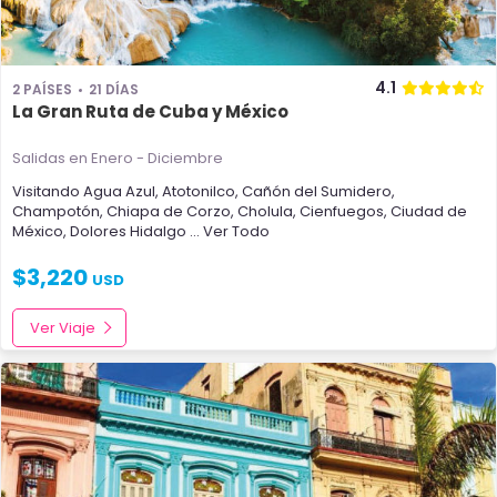
4.1
2 PAÍSES
21 DÍAS
La Gran Ruta de Cuba y México
Salidas en Enero - Diciembre
Visitando
Agua Azul
,
Atotonilco
,
Cañón del Sumidero
,
Champotón
,
Chiapa de Corzo
,
Cholula
,
Cienfuegos
,
Ciudad de
México
,
Dolores Hidalgo
... Ver Todo
$
3,220
USD
Ver Viaje