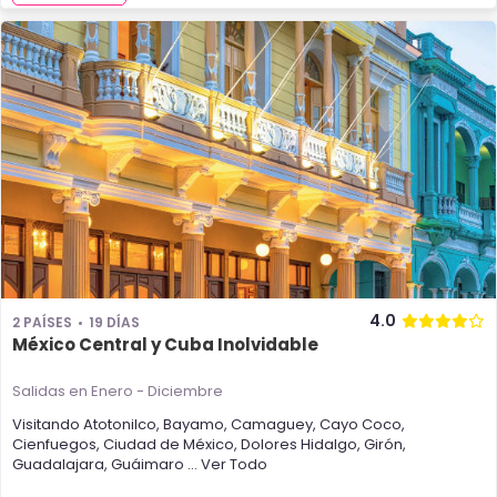
4.0
2 PAÍSES
19 DÍAS
México Central y Cuba Inolvidable
Salidas en Enero - Diciembre
Visitando
Atotonilco
,
Bayamo
,
Camaguey
,
Cayo Coco
,
Cienfuegos
,
Ciudad de México
,
Dolores Hidalgo
,
Girón
,
Guadalajara
,
Guáimaro
... Ver Todo