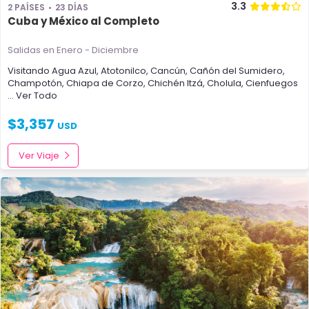
3.3
2 PAÍSES
23 DÍAS
Cuba y México al Completo
Salidas en Enero - Diciembre
Visitando
Agua Azul
,
Atotonilco
,
Cancún
,
Cañón del Sumidero
,
Champotón
,
Chiapa de Corzo
,
Chichén Itzá
,
Cholula
,
Cienfuegos
... Ver Todo
$
3,357
USD
Ver Viaje