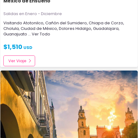
México de Ensueño
Salidas en Enero - Diciembre
Visitando
Atotonilco
,
Cañón del Sumidero
,
Chiapa de Corzo
,
Cholula
,
Ciudad de México
,
Dolores Hidalgo
,
Guadalajara
,
Guanajuato
... Ver Todo
$
1,510
USD
Ver Viaje