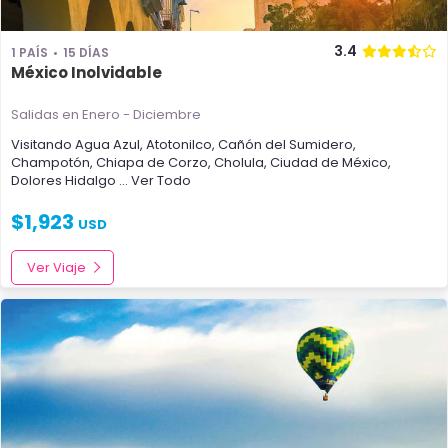
3.4
1 PAÍS
15 DÍAS
México Inolvidable
Salidas en Enero - Diciembre
Visitando
Agua Azul
,
Atotonilco
,
Cañón del Sumidero
,
Champotón
,
Chiapa de Corzo
,
Cholula
,
Ciudad de México
,
Dolores Hidalgo
... Ver Todo
$
1,923
USD
Ver Viaje