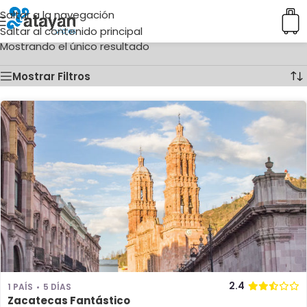
Saltar a la navegación
Inicio
/
Ciudades del producto
/
Zacatecas
Saltar al contenido principal
Mostrando el único resultado
Mostrar Filtros
2.4
1 PAÍS
5 DÍAS
Zacatecas Fantástico