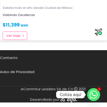
Salidas todo el año
desde Ciudad de México
Visitando
Zacatecas
$
11,399
MXN
Ver Viaje
Contacto
Aviso de Privacidad
eCommtur Leaders SA de CV
2021.
1
Cotiza aquí
Desarrollado por