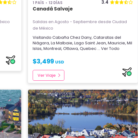
3.4
1 PAÍS
12 DÍAS
Canadá Salvaje
éxico
Salidas en Agosto - Septiembre
desde Ciudad
de México
Visitando
Cabaña Chez Dany
,
Cataratas del
Niágara
,
La Malbaie
,
Lago Saint Jean
,
Mauricie
,
Mil
Islas
,
Montreal
,
Ottawa
,
Quebec
... Ver Todo
$
3,499
USD
Ver Viaje