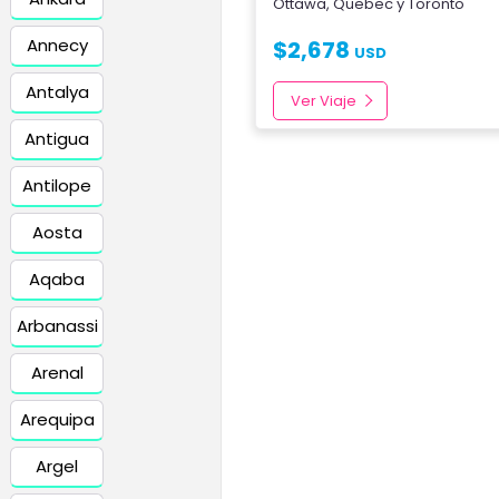
Ottawa
,
Quebec
y
Toronto
Annecy
$
2,678
USD
Antalya
Ver Viaje
Antigua
Antilope
Aosta
Aqaba
Arbanassi
Arenal
Arequipa
Argel