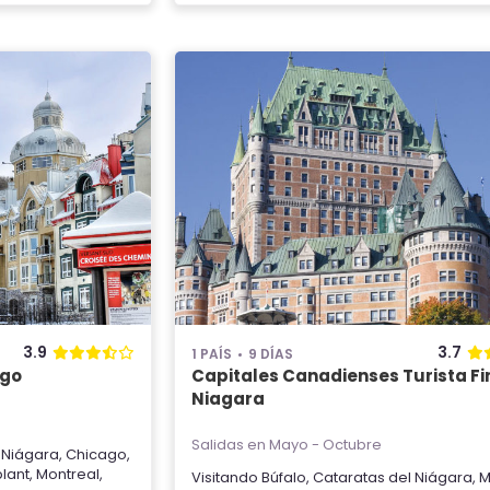
3.9
3.7
1 PAÍS
9 DÍAS
ago
Capitales Canadienses Turista Fi
Niagara
Salidas en Mayo - Octubre
 Niágara
,
Chicago
,
lant
,
Montreal
,
Visitando
Búfalo
,
Cataratas del Niágara
,
M