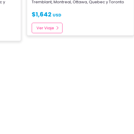
c
y
Tremblant
,
Montreal
,
Ottawa
,
Quebec
y
Toronto
$
1,642
USD
Ver Viaje