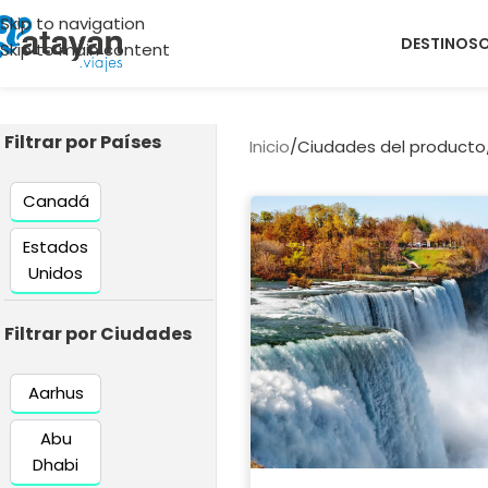
Skip to navigation
DESTINOS
Skip to main content
Filtrar por Países
Inicio
/
Ciudades del producto
Canadá
Estados
Unidos
Filtrar por Ciudades
Aarhus
Abu
Dhabi