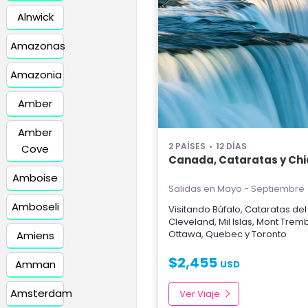
Alnwick
Amazonas
Amazonia
Amber
Amber
2 PAÍSES
12 DÍAS
Cove
Canada, Cataratas y Chi
Amboise
Salidas en Mayo - Septiembre
Amboseli
Visitando
Búfalo
,
Cataratas del
Cleveland
,
Mil Islas
,
Mont Tremb
Ottawa
,
Quebec
y
Toronto
Amiens
$
2,455
Amman
USD
Amsterdam
Ver Viaje