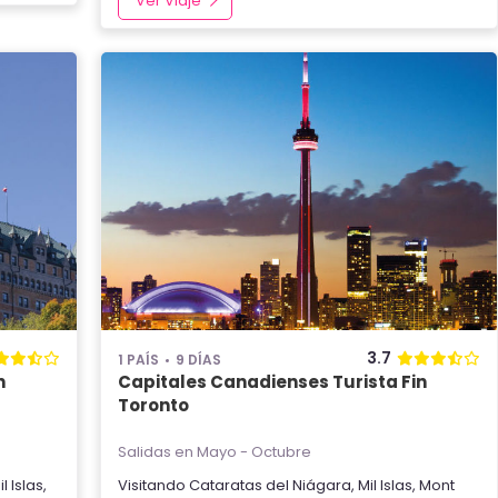
Ver Viaje
3.7
1 PAÍS
9 DÍAS
n
Capitales Canadienses Turista Fin
Toronto
Salidas en Mayo - Octubre
il Islas
,
Visitando
Cataratas del Niágara
,
Mil Islas
,
Mont