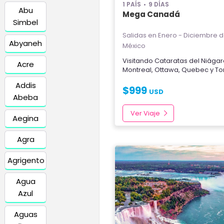
1 PAÍS
9 DÍAS
Abu
Mega Canadá
Simbel
Salidas en Enero - Diciembre
d
Abyaneh
México
Visitando
Cataratas del Niága
Acre
Montreal
,
Ottawa
,
Quebec
y
To
Addis
$
999
USD
Abeba
Ver Viaje
Aegina
Agra
Agrigento
Agua
Azul
Aguas