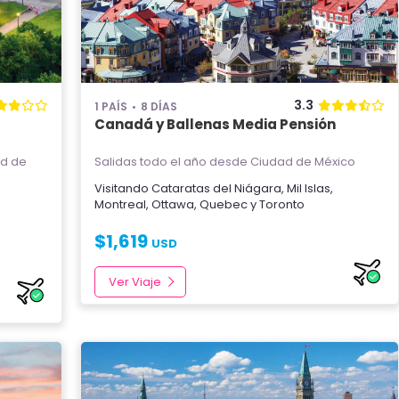
3.3
1 PAÍS
8 DÍAS
Canadá y Ballenas Media Pensión
d de
Salidas todo el año
desde Ciudad de México
Visitando
Cataratas del Niágara
,
Mil Islas
,
Montreal
,
Ottawa
,
Quebec
y
Toronto
$
1,619
USD
Ver Viaje