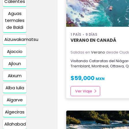
Calientes
Aguas
termales
de Baldi
1 PAÍS
9 DÍAS
Aizuwakamatsu
VERANO EN CANADÁ
Ajaccio
Salidas en
Verano
desde Ciud
Visitando
Cataratas del Niága
Ajloun
Tremblant
,
Montreal
,
Ottawa
,
Q
Akxum
$
59,000
MXN
Alba Iulia
Ver Viaje
Algarve
Algeciras
Allahabad