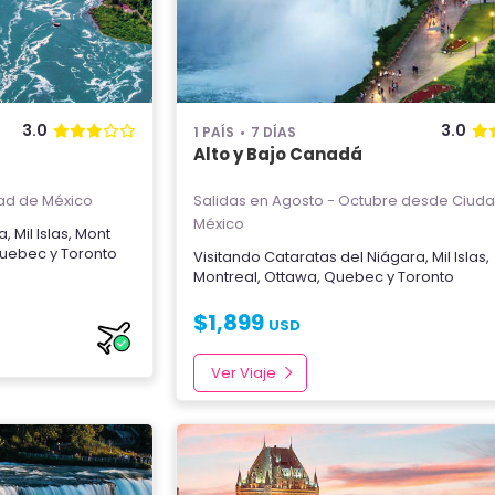
3.0
3.0
1 PAÍS
7 DÍAS
Alto y Bajo Canadá
ad de México
Salidas en Agosto - Octubre
desde Ciuda
México
ra
,
Mil Islas
,
Mont
uebec
y
Toronto
Visitando
Cataratas del Niágara
,
Mil Islas
,
Montreal
,
Ottawa
,
Quebec
y
Toronto
$
1,899
USD
Ver Viaje