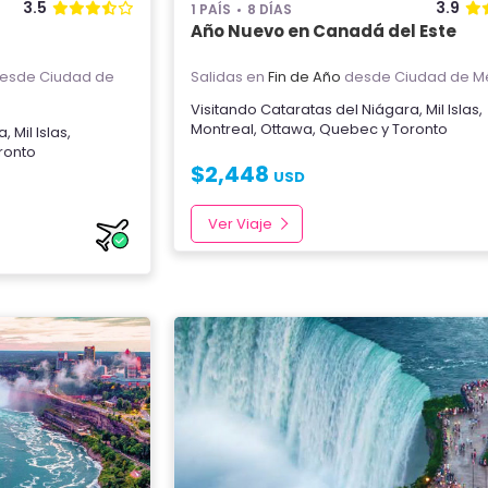
3.5
3.9
1 PAÍS
8 DÍAS
Año Nuevo en Canadá del Este
esde Ciudad de
Salidas en
Fin de Año
desde Ciudad de M
Visitando
Cataratas del Niágara
,
Mil Islas
,
Montreal
,
Ottawa
,
Quebec
y
Toronto
ra
,
Mil Islas
,
ronto
$
2,448
USD
Ver Viaje