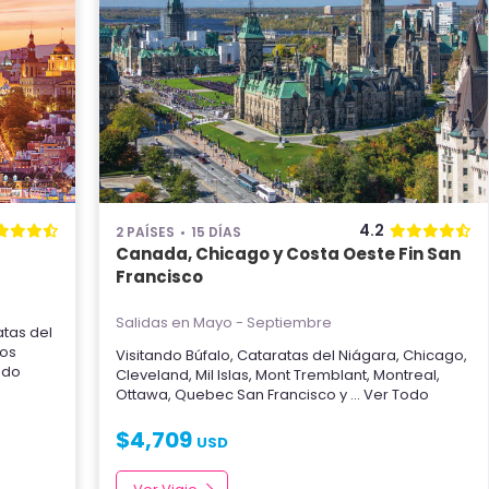
4.2
2 PAÍSES
15 DÍAS
Canada, Chicago y Costa Oeste Fin San
Francisco
Salidas en Mayo - Septiembre
tas del
Los
Visitando
Búfalo
,
Cataratas del Niágara
,
Chicago
,
Todo
Cleveland
,
Mil Islas
,
Mont Tremblant
,
Montreal
,
Ottawa
,
Quebec
San Francisco
y
... Ver Todo
$
4,709
USD