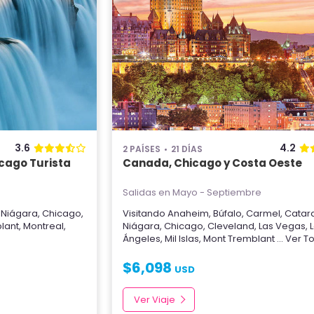
3.6
4.2
2 PAÍSES
21 DÍAS
cago Turista
Canada, Chicago y Costa Oeste
Salidas en Mayo - Septiembre
 Niágara
,
Chicago
,
Visitando
Anaheim
,
Búfalo
,
Carmel
,
Catara
lant
,
Montreal
,
Niágara
,
Chicago
,
Cleveland
,
Las Vegas
,
Ángeles
,
Mil Islas
,
Mont Tremblant
... Ver 
$
6,098
USD
Ver Viaje