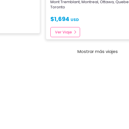
Mont Tremblant
,
Montreal
,
Ottawa
,
Quebe
Toronto
$
1,694
USD
Ver Viaje
Mostrar más viajes