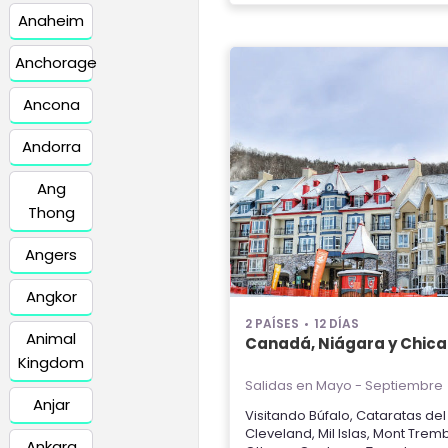
Anaheim
Anchorage
Ancona
Andorra
Ang
Thong
Angers
Angkor
2 PAÍSES
12 DÍAS
Animal
Canadá, Niágara y Chic
Kingdom
Salidas en Mayo - Septiembre
Anjar
Visitando
Búfalo
,
Cataratas del
Cleveland
,
Mil Islas
,
Mont Tremb
Ankara