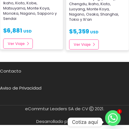
Ikaho
,
Kioto
,
Kobe
,
Chengdu
,
Ikaho
,
Kioto
,
Matsuyama
,
Monte Koya
,
Luoyang
,
Monte Koya
,
Morioka
,
Nagano
,
Sapporo
y
Nagano
,
Osaka
,
Shanghai
,
Sendai
Tokio
y
Xi’an
$
6,881
$
5,359
USD
USD
Ver Viaje
Ver Viaje
Contacto
Aviso de Privacidad
eCommtur Leaders SA de CV
2021.
1
Desarrollado por
Cotiza aquí