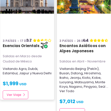
3.7
4.4
3 PAÍSES
17 DÍAS
3 PAÍSES
26 DÍAS
Esencias Orientales
Encantos Asiáticos con
Alpes Japoneses
Salidas en Marzo
desde
Ciudad de México
Salidas en Abril - Noviembre
Visitando
Agra
,
Dubái
,
Visitando
Beijing (Pekín)
,
Estambul
,
Jaipur
y
Nueva Delhi
Busan
,
Datong
,
Hiroshima
,
Ikaho
,
Jeonju
,
Kioto
,
Kobe
,
Luoyang
,
Matsuyama
,
Monte
$
1,999
USD
Koya
,
Nagano
,
Pingyao
,
Seúl
...
Ver Todo
Ver Viaje
$
7,012
USD