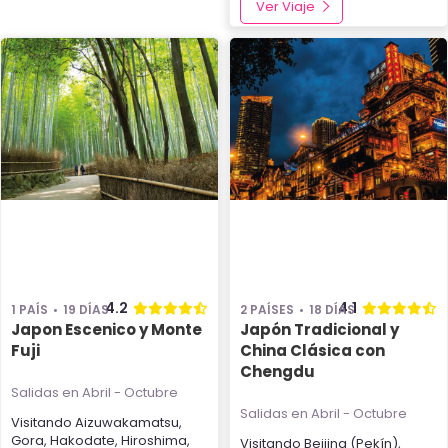
Ver Viaje
4.2
4.1
1 PAÍS
19 DÍAS
2 PAÍSES
18 DÍAS
Japon Escenico y Monte
Japón Tradicional y
Fuji
China Clásica con
Chengdu
Salidas en Abril - Octubre
Salidas en Abril - Octubre
Visitando
Aizuwakamatsu
,
Gora
,
Hakodate
,
Hiroshima
,
Visitando
Beijing (Pekín)
,