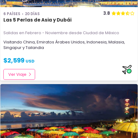
3.8
6 PAÍSES
20 DÍAS
Las 5 Perlas de Asia y Dubái
Salidas en Febrero - Noviembre
desde Ciudad de México
Visitando
China
,
Emiratos Árabes Unidos
,
Indonesia
,
Malasia
,
Singapur
y
Tailandia
$
2,599
USD
Ver Viaje