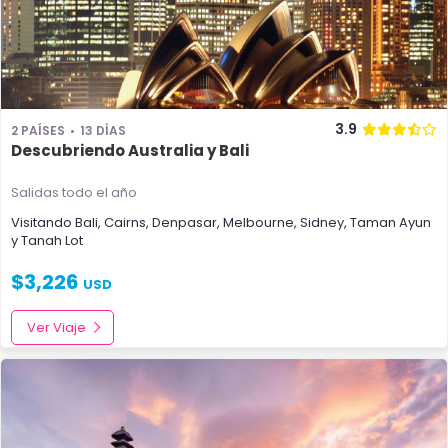
3.9
2 PAÍSES
13 DÍAS
Descubriendo Australia y Bali
Salidas todo el año
Visitando
Bali
,
Cairns
,
Denpasar
,
Melbourne
,
Sidney
,
Taman Ayun
y
Tanah Lot
$
3,226
USD
Ver Viaje