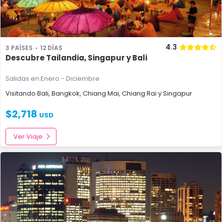
4.3
3 PAÍSES
12 DÍAS
Descubre Tailandia, Singapur y Bali
Salidas en Enero - Diciembre
Visitando
Bali
,
Bangkok
,
Chiang Mai
,
Chiang Rai
y
Singapur
$
2,718
USD
Ver Viaje