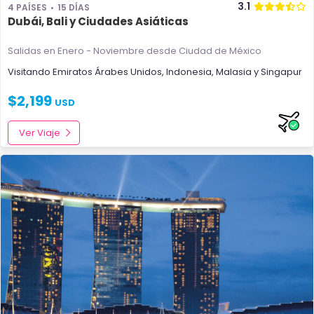
3.1
4 PAÍSES
15 DÍAS
Dubái, Bali y Ciudades Asiáticas
Salidas en Enero - Noviembre
desde Ciudad de México
Visitando
Emiratos Árabes Unidos
,
Indonesia
,
Malasia
y
Singapur
$
2,199
USD
Ver Viaje