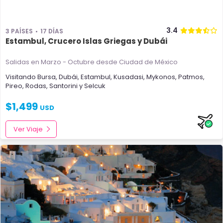
3.4
3 PAÍSES
17 DÍAS
Estambul, Crucero Islas Griegas y Dubái
Salidas en Marzo - Octubre
desde Ciudad de México
Visitando
Bursa
,
Dubái
,
Estambul
,
Kusadasi
,
Mykonos
,
Patmos
,
Pireo
,
Rodas
,
Santorini
y
Selcuk
$
1,499
USD
Ver Viaje