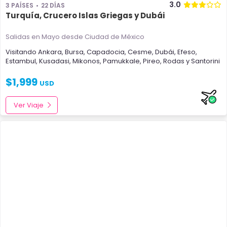
3.0
3 PAÍSES
22 DÍAS
Turquía, Crucero Islas Griegas y Dubái
Salidas en Mayo
desde Ciudad de México
Visitando
Ankara
,
Bursa
,
Capadocia
,
Cesme
,
Dubái
,
Efeso
,
Estambul
,
Kusadasi
,
Mikonos
,
Pamukkale
,
Pireo
,
Rodas
y
Santorini
$
1,999
USD
Ver Viaje