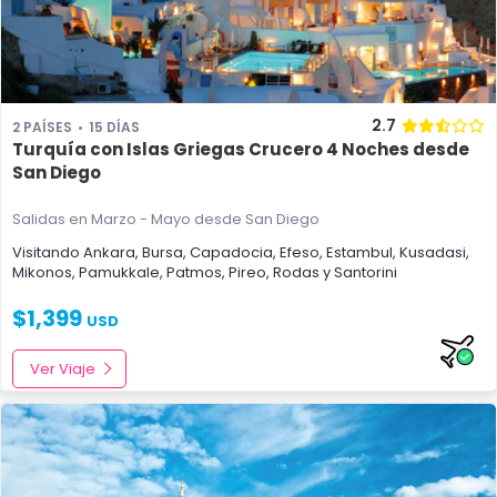
2.7
2 PAÍSES
15 DÍAS
Turquía con Islas Griegas Crucero 4 Noches desde
San Diego
Salidas en Marzo - Mayo
desde San Diego
Visitando
Ankara
,
Bursa
,
Capadocia
,
Efeso
,
Estambul
,
Kusadasi
,
Mikonos
,
Pamukkale
,
Patmos
,
Pireo
,
Rodas
y
Santorini
$
1,399
USD
Ver Viaje