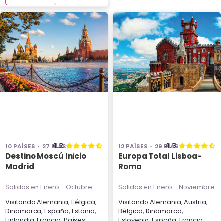
4.2
4.3
10 PAÍSES
27 DÍAS
12 PAÍSES
29 DÍAS
Destino Moscú Inicio
Europa Total Lisboa-
Madrid
Roma
Salidas en Enero - Octubre
Salidas en Enero - Noviembre
Visitando
Alemania
,
Bélgica
,
Visitando
Alemania
,
Austria
,
Dinamarca
,
España
,
Estonia
,
Bélgica
,
Dinamarca
,
Finlandia
,
Francia
,
Países
Eslovenia
,
España
,
Francia
,