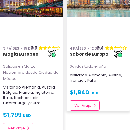
3.9
3.4
9 PAÍSES
15 DÍAS
4 PAÍSES
12 DÍAS
Magia Europea
Sabor de Europa
Salidas en Marzo -
Salidas todo el año
Noviembre
desde Ciudad de
Visitando
Alemania
,
Austria
,
México
Francia
y
Italia
Visitando
Alemania
,
Austria
,
$
1,840
Bélgica
,
Francia
,
Inglaterra
,
USD
Italia
,
Liechtenstein
,
Luxemburgo
y
Suiza
Ver Viaje
$
1,799
USD
Ver Viaje