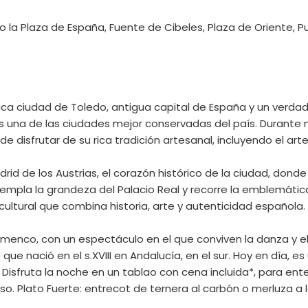
 la Plaza de España, Fuente de Cibeles, Plaza de Oriente, Pue
ca ciudad de Toledo, antigua capital de España y un verdad
 una de las ciudades mejor conservadas del país. Durante n
e disfrutar de su rica tradición artesanal, incluyendo el a
rid de los Austrias, el corazón histórico de la ciudad, don
empla la grandeza del Palacio Real y recorre la emblemática 
cultural que combina historia, arte y autenticidad española.
amenco, con un espectáculo en el que conviven la danza y e
 que nació en el s.XVIII en Andalucía, en el sur. Hoy en día, 
. Disfruta la noche en un tablao con cena incluida*, para en
eso. Plato Fuerte: entrecot de ternera al carbón o merluza a l