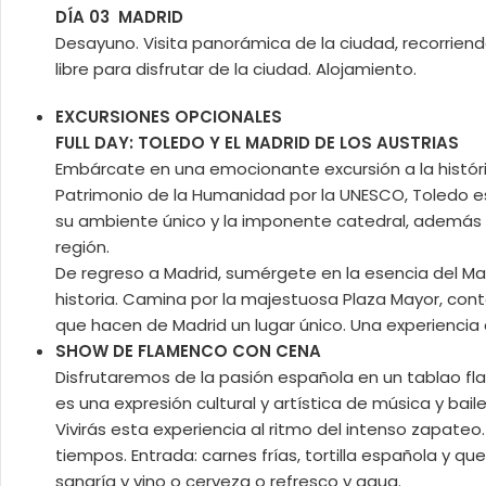
DÍA 03 MADRID
Desayuno. Visita panorámica de la ciudad, recorriendo
libre para disfrutar de la ciudad. Alojamiento.
EXCURSIONES OPCIONALES
FULL DAY: TOLEDO Y EL MADRID DE LOS AUSTRIAS
Embárcate en una emocionante excursión a la históri
Patrimonio de la Humanidad por la UNESCO, Toledo es
su ambiente único y la imponente catedral, además d
región.
De regreso a Madrid, sumérgete en la esencia del Mad
historia. Camina por la majestuosa Plaza Mayor, cont
que hacen de Madrid un lugar único. Una experiencia 
SHOW DE FLAMENCO CON CENA
Disfrutaremos de la pasión española en un tablao fl
es una expresión cultural y artística de música y baile
Vivirás esta experiencia al ritmo del intenso zapateo
tiempos. Entrada: carnes frías, tortilla española y qu
sangría y vino o cerveza o refresco y agua.