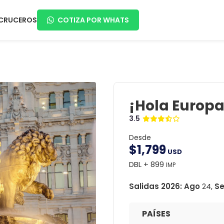
CRUCEROS
COTIZA POR WHATS
¡Hola Europa!
3.5
Desde
$
1,799
USD
DBL + 899
IMP
Salidas 2026:
Ago
24,
S
PAÍSES