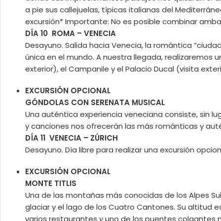
a pie sus callejuelas, típicas italianas del Mediterr
excursión* Importante: No es posible combinar ambas
DÍA 10 ROMA – VENECIA
Desayuno. Salida hacia Venecia, la romántica “ciudad
única en el mundo. A nuestra llegada, realizaremos un
exterior), el Campanile y el Palacio Ducal (visita ex
EXCURSIÓN OPCIONAL
GÓNDOLAS CON SERENATA MUSICAL
Una auténtica experiencia veneciana consiste, sin l
y canciones nos ofrecerán las más románticas y aut
DÍA 11 VENECIA – ZÚRICH
Desayuno. Día libre para realizar una excursión opcio
EXCURSIÓN OPCIONAL
MONTE TITLIS
Una de las montañas más conocidas de los Alpes Suizo
glaciar y el lago de los Cuatro Cantones. Su altitud
varios restaurantes y uno de los puentes colgantes 