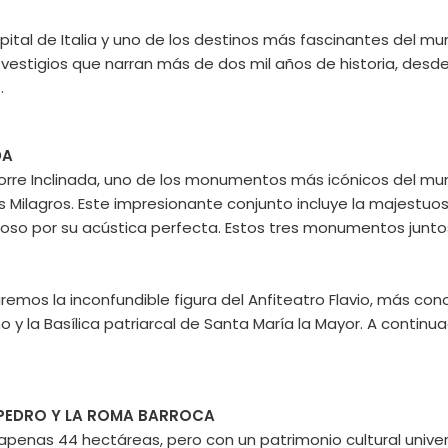
pital de Italia y uno de los destinos más fascinantes del m
vestigios que narran más de dos mil años de historia, desd
.
DA
orre Inclinada, uno de los monumentos más icónicos del mund
 los Milagros. Este impresionante conjunto incluye la majestu
amoso por su acústica perfecta. Estos tres monumentos jun
remos la inconfundible figura del Anfiteatro Flavio, más cono
 la Basílica patriarcal de Santa María la Mayor. A continuac
N PEDRO Y LA ROMA BARROCA
nas 44 hectáreas, pero con un patrimonio cultural universa