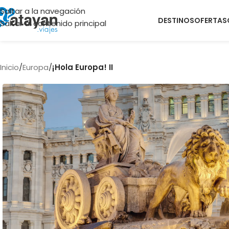
Saltar a la navegación
DESTINOS
OFERTAS
Saltar al contenido principal
Inicio
/
Europa
/
¡Hola Europa! II