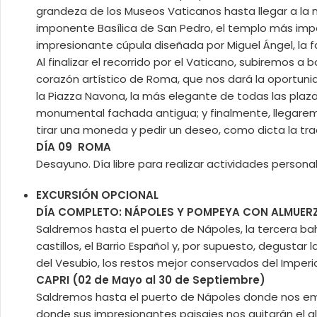
grandeza de los Museos Vaticanos hasta llegar a la
imponente Basílica de San Pedro, el templo más impo
impresionante cúpula diseñada por Miguel Ángel, la 
Al finalizar el recorrido por el Vaticano, subiremos a
corazón artístico de Roma, que nos dará la oportuni
la Piazza Navona, la más elegante de todas las plaza
monumental fachada antigua; y finalmente, llegarem
tirar una moneda y pedir un deseo, como dicta la tra
DÍA 09 ROMA
Desayuno. Día libre para realizar actividades personal
EXCURSIÓN OPCIONAL
DÍA COMPLETO: NÁPOLES Y POMPEYA CON ALMUERZO
Saldremos hasta el puerto de Nápoles, la tercera ba
castillos, el Barrio Español y, por supuesto, degusta
del Vesubio, los restos mejor conservados del Impe
CAPRI (02 de Mayo al 30 de Septiembre)
Saldremos hasta el puerto de Nápoles donde nos emb
donde sus impresionantes paisajes nos quitarán el ali