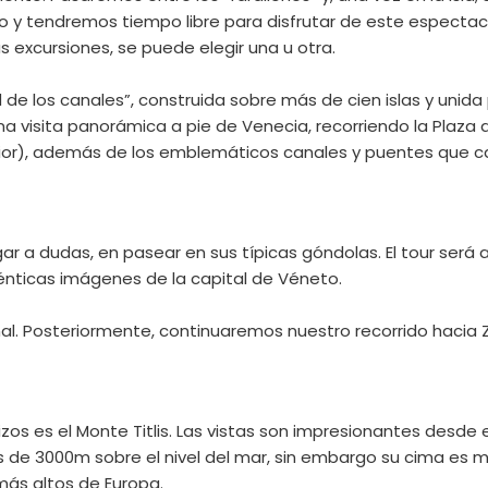
áneo y tendremos tiempo libre para disfrutar de este espectac
 excursiones, se puede elegir una u otra.
 de los canales”, construida sobre más de cien islas y unid
a visita panorámica a pie de Venecia, recorriendo la Plaza d
terior), además de los emblemáticos canales y puentes que ca
ugar a dudas, en pasear en sus típicas góndolas. El tour se
énticas imágenes de la capital de Véneto.
nal. Posteriormente, continuaremos nuestro recorrido hacia Z
s es el Monte Titlis. Las vistas son impresionantes desde el
 es de 3000m sobre el nivel del mar, sin embargo su cima e
más altos de Europa.