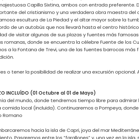
 majestuosa Capilla Sixtina, ambos con entrada preferente
rtante del cristianismo y una verdadera obra maestra del a
famosa escultura de La Piedad y el altar mayor sobre la tum
 bordo de un autobús que nos llevará hasta el centro histórico
dad de visitar algunas de sus plazas y fuentes más famosas
s romanas, donde se encuentra la célebre Fuente de los Cuat
os a la Fontana de Trevi, una de las fuentes barrocas más 
dición.
es o tener la posibilidad de realizar una excursión opcional. 
 INCLUÍDO (01 Octubre al 01 de Mayo)
hía del mundo, donde tendremos tiempo libre para admirar l
r la comida local (incluida). Continuaremos a Pompeya, donde
rio Romano
arcaremos hacia la isla de Capri, joya del mar Mediterráne
ento. Pasaremos entre los “farallones” y, una vez en la isla,