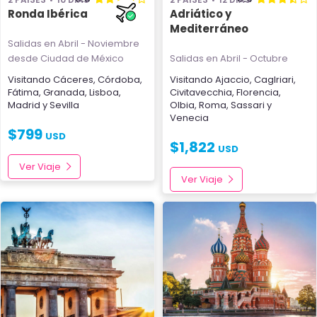
Ronda Ibérica
Adriático y
Mediterráneo
Salidas en Abril - Noviembre
desde Ciudad de México
Salidas en Abril - Octubre
Visitando
Cáceres
,
Córdoba
,
Visitando
Ajaccio
,
Caglriari
,
Fátima
,
Granada
,
Lisboa
,
Civitavecchia
,
Florencia
,
Madrid
y
Sevilla
Olbia
,
Roma
,
Sassari
y
Venecia
$
799
USD
$
1,822
USD
Ver Viaje
Ver Viaje