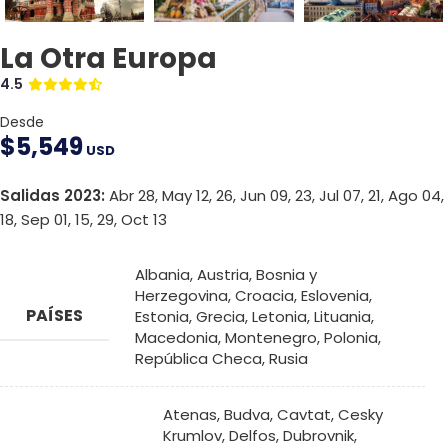
La Otra Europa
4.5
Desde
$
5,549
USD
Salidas 2023:
Abr 28, May 12, 26, Jun 09, 23, Jul 07, 21, Ago 04,
18, Sep 01, 15, 29, Oct 13
Albania
,
Austria
,
Bosnia y
Herzegovina
,
Croacia
,
Eslovenia
,
PAÍSES
Estonia
,
Grecia
,
Letonia
,
Lituania
,
Macedonia
,
Montenegro
,
Polonia
,
República Checa
,
Rusia
Atenas
,
Budva
,
Cavtat
,
Cesky
Krumlov
,
Delfos
,
Dubrovnik
,