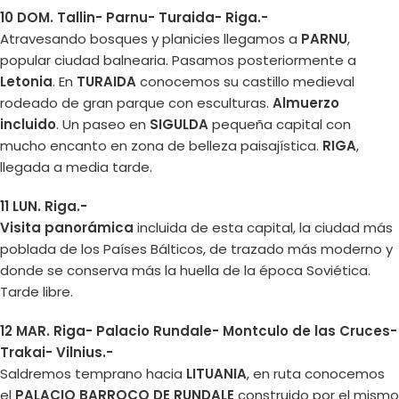
10 DOM. Tallin- Parnu- Turaida- Riga.-
Atravesando bosques y planicies llegamos a
PARNU
,
popular ciudad balnearia. Pasamos posteriormente a
Letonia
. En
TURAIDA
conocemos su castillo medieval
rodeado de gran parque con esculturas.
Almuerzo
incluido
. Un paseo en
SIGULDA
pequeña capital con
mucho encanto en zona de belleza paisajística.
RIGA
,
llegada a media tarde.
11 LUN. Riga.-
Visita panorámica
incluida de esta capital, la ciudad más
poblada de los Países Bálticos, de trazado más moderno y
donde se conserva más la huella de la época Soviética.
Tarde libre.
12 MAR. Riga- Palacio Rundale- Montculo de las Cruces-
Trakai- Vilnius.-
Saldremos temprano hacia
LITUANIA
, en ruta conocemos
el
PALACIO BARROCO DE RUNDALE
construido por el mismo