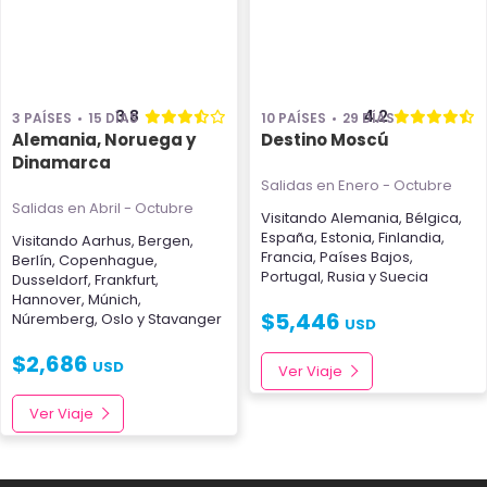
3.8
4.2
3 PAÍSES
15 DÍAS
10 PAÍSES
29 DÍAS
Alemania, Noruega y
Destino Moscú
Dinamarca
Salidas en Enero - Octubre
Salidas en Abril - Octubre
Visitando
Alemania
,
Bélgica
,
España
,
Estonia
,
Finlandia
,
Visitando
Aarhus
,
Bergen
,
Francia
,
Países Bajos
,
Berlín
,
Copenhague
,
Portugal
,
Rusia
y
Suecia
Dusseldorf
,
Frankfurt
,
Hannover
,
Múnich
,
$
5,446
Núremberg
,
Oslo
y
Stavanger
USD
$
2,686
USD
Ver Viaje
Ver Viaje