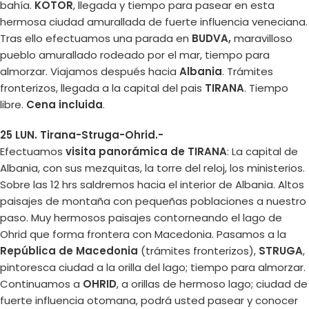
bahía.
KOTOR
, llegada y tiempo para pasear en esta
hermosa ciudad amurallada de fuerte influencia veneciana.
Tras ello efectuamos una parada en
BUDVA,
maravilloso
pueblo amurallado rodeado por el mar, tiempo para
almorzar. Viajamos después hacia
Albania
. Trámites
fronterizos, llegada a la capital del pais
TIRANA
. Tiempo
libre.
Cena incluida
.
25 LUN. Tirana-Struga-Ohrid.-
Efectuamos
visita panorámica de TIRANA
: La capital de
Albania, con sus mezquitas, la torre del reloj, los ministerios.
Sobre las 12 hrs saldremos hacia el interior de Albania. Altos
paisajes de montaña con pequeñas poblaciones a nuestro
paso. Muy hermosos paisajes contorneando el lago de
Ohrid que forma frontera con Macedonia. Pasamos a la
República de Macedonia
(trámites fronterizos),
STRUGA
,
pintoresca ciudad a la orilla del lago; tiempo para almorzar.
Continuamos a
OHRID
, a orillas de hermoso lago; ciudad de
fuerte influencia otomana, podrá usted pasear y conocer