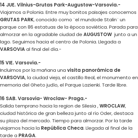
14 JUE. Vilnius-Grutas Park-Augustow-Varsovia.-
Viajamos a Polonia. Entre muy bonitos paisajes conocemos
GRUTAS PARK
, conocido como ¨el mundode Stalin¨ un
parque con 86 estatuas de la época soviética. Parada para
almorzar en la agradable ciudad de
AUGUSTOW
junto a un
lago. Seguimos hacia el centro de Polonia. Llegada a
VARSOVIA
al final del día.-
15 VIE. Varsovia.-
Incluimos por la mañana una
visita panorámica de
VARSOVIA
, la ciudad vieja, el castillo Real, el monumento en
memoria del Gheto judío, el Parque Lazienki. Tarde libre.
16 SAB. Varsovia- Wroclaw- Praga.-
Salida temprano hacia la region de Silesia ,
WROCLAW
,
ciudad histórica de gran belleza junto al río Oder, destaca
su plaza del mercado. Tiempo para almorzar. Por la tarde
viajamos hacia la
República Checa
. Llegada al final de la
tarde a
PRAGA
.