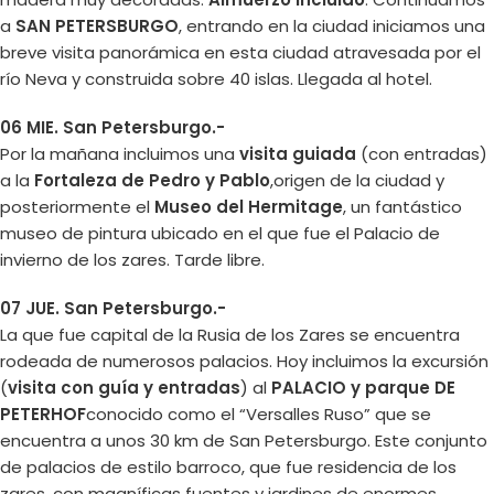
a
SAN PETERSBURGO
, entrando en la ciudad iniciamos una
breve visita panorámica en esta ciudad atravesada por el
río Neva y construida sobre 40 islas. Llegada al hotel.
06 MIE. San Petersburgo.-
Por la mañana incluimos una
visita guiada
(con entradas)
a la
Fortaleza de Pedro y Pablo
,origen de la ciudad y
posteriormente el
Museo del Hermitage
, un fantástico
museo de pintura ubicado en el que fue el Palacio de
invierno de los zares. Tarde libre.
07 JUE. San Petersburgo.-
La que fue capital de la Rusia de los Zares se encuentra
rodeada de numerosos palacios. Hoy incluimos la excursión
(
visita con guía y entradas
) al
PALACIO y parque DE
PETERHOF
conocido como el “Versalles Ruso” que se
encuentra a unos 30 km de San Petersburgo. Este conjunto
de palacios de estilo barroco, que fue residencia de los
zares, con magníficas fuentes y jardines de enormes