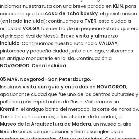
Iniciamos nuestra ruta con una breve parada en
KLIN
, para
conocer la que fue
casa de Tchaikovsky
, el genial músico
(
entrada incluida
); continuamos a
TVER
, esta ciudad a
orillas del
VOLGA
fue centro de un pequeño Estado que era
el principal rival de Moscú.
Breve visita y almuerzo
incluido
. Continuamos nuestra ruta hacia
VALDAY
,
pintoresca y pequeña ciudad junto a un lago, visitaremos
un antiguo monasterio en la isla. Continuación a
NOVGOROD
.
Cena incluida
.
05 MAR. Novgorod- San Petersburgo.-
Incluimos
visita con guía y entradas en NOVGOROD
,
apasionante ciudad que fue uno de los centros culturales y
políticos más importantes de Rusia. Visitaremos su
Kremlin
, el antiguo barrio del mercado, la corte de Yaroslav.
También conoceremos, a las afueras de la ciudad, el
Museo de la Arquitectura de Madera
, un museo al aire
libre de casas de campesinos y hermosas iglesias de
madera muy decoradas.
Almuerzo incluido
. Continuamos