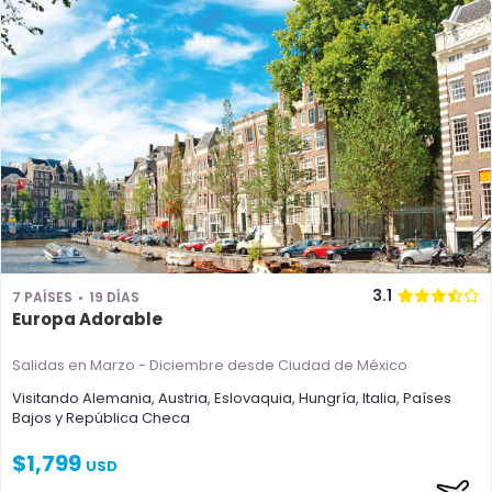
3.1
7 PAÍSES
19 DÍAS
Europa Adorable
Salidas en Marzo - Diciembre
desde Ciudad de México
Visitando
Alemania
,
Austria
,
Eslovaquia
,
Hungría
,
Italia
,
Países
Bajos
y
República Checa
$
1,799
USD