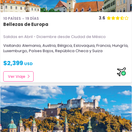
3.6
10 PAÍSES
19 DÍAS
Bellezas de Europa
Salidas en Abril - Diciembre
desde Ciudad de México
Visitando
Alemania
,
Austria
,
Bélgica
,
Eslovaquia
,
Francia
,
Hungría
,
Luxemburgo
,
Países Bajos
,
República Checa
y
Suiza
$
2,399
USD
Ver Viaje