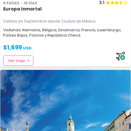
3.1
8 PAÍSES
18 DÍAS
Europa Inmortal
Salidas en Septiembre
desde Ciudad de México
Visitando
Alemania
,
Bélgica
,
Dinamarca
,
Francia
,
Luxemburgo
,
Países Bajos
,
Polonia
y
República Checa
$
1,699
USD
Ver Viaje