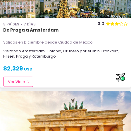
3.0
3 PAÍSES
7 DÍAS
De Praga a Amsterdam
Salidas en Diciembre
desde Ciudad de México
Visitando
Amsterdam
,
Colonia
,
Crucero por el Rhin
,
Frankfurt
,
Pilsen
,
Praga
y
Rotemburgo
$
2,329
USD
Ver Viaje