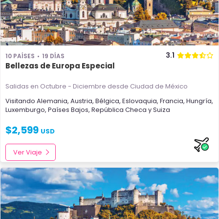
3.1
10 PAÍSES
19 DÍAS
Bellezas de Europa Especial
Salidas en Octubre - Diciembre
desde Ciudad de México
Visitando
Alemania
,
Austria
,
Bélgica
,
Eslovaquia
,
Francia
,
Hungría
,
Luxemburgo
,
Países Bajos
,
República Checa
y
Suiza
$
2,599
USD
Ver Viaje