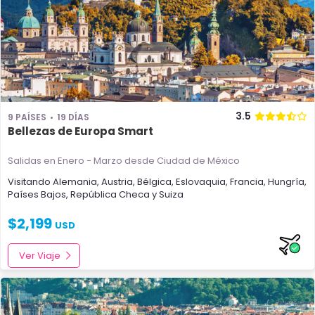
3.5
9 PAÍSES
19 DÍAS
Bellezas de Europa Smart
Salidas en Enero - Marzo
desde Ciudad de México
Visitando
Alemania
,
Austria
,
Bélgica
,
Eslovaquia
,
Francia
,
Hungría
,
Países Bajos
,
República Checa
y
Suiza
$
2,199
USD
Ver Viaje