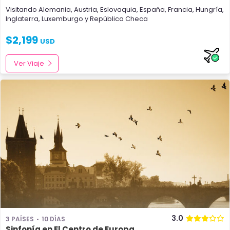
Visitando
Alemania
,
Austria
,
Eslovaquia
,
España
,
Francia
,
Hungría
,
Inglaterra
,
Luxemburgo
y
República Checa
$
2,199
USD
Ver Viaje
3.0
3 PAÍSES
10 DÍAS
Sinfonía en El Centro de Europa