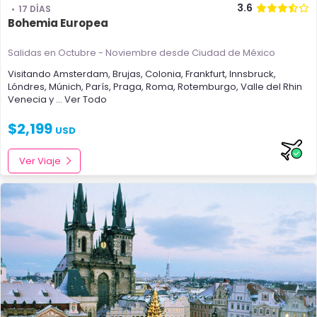
3.6
17 DÍAS
Bohemia Europea
Salidas en Octubre - Noviembre
desde Ciudad de México
Visitando
Amsterdam
,
Brujas
,
Colonia
,
Frankfurt
,
Innsbruck
,
Lóndres
,
Múnich
,
París
,
Praga
,
Roma
,
Rotemburgo
,
Valle del Rhin
Venecia
y
... Ver Todo
$
2,199
USD
Ver Viaje