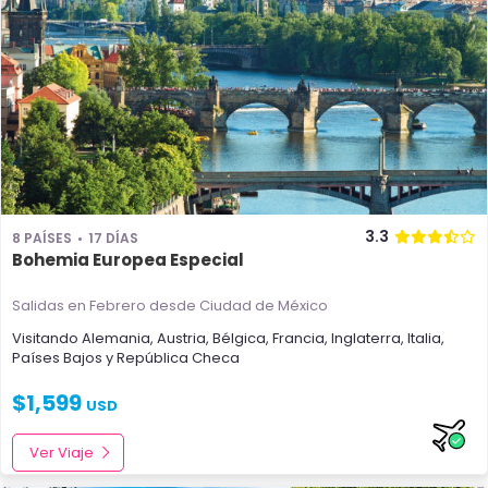
3.3
8 PAÍSES
17 DÍAS
Bohemia Europea Especial
Salidas en Febrero
desde Ciudad de México
Visitando
Alemania
,
Austria
,
Bélgica
,
Francia
,
Inglaterra
,
Italia
,
Países Bajos
y
República Checa
$
1,599
USD
Ver Viaje