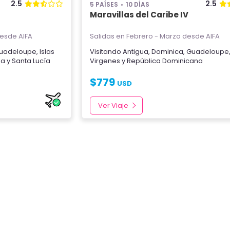
2.5
2.5
5 PAÍSES
10 DÍAS
Maravillas del Caribe IV
esde AIFA
Salidas en Febrero - Marzo
desde AIFA
uadeloupe
,
Islas
Visitando
Antigua
,
Dominica
,
Guadeloupe
na
y
Santa Lucía
Virgenes
y
República Dominicana
$
779
USD
Ver Viaje