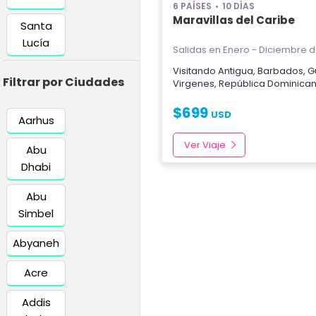
6 PAÍSES
10 DÍAS
Maravillas del Caribe
Santa
Lucía
Salidas en Enero - Diciembre
d
Visitando
Antigua
,
Barbados
,
G
Filtrar por Ciudades
Virgenes
,
República Dominica
$
699
USD
Aarhus
Ver Viaje
Abu
Dhabi
Abu
Simbel
Abyaneh
Acre
Addis