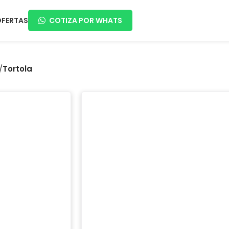
OFERTAS
COTIZA POR WHATS
/
Tortola