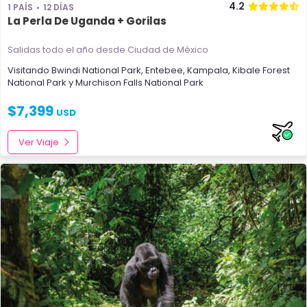
4.2
1 PAÍS
12 DÍAS
La Perla De Uganda + Gorilas
Salidas todo el año
desde Ciudad de México
Visitando
Bwindi National Park
,
Entebee
,
Kampala
,
Kibale Forest
National Park
y
Murchison Falls National Park
$
7,399
USD
Ver Viaje