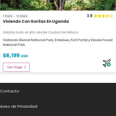
3.8
1 PAÍS
11 DÍAS
Viviendo Con Gorilas En Uganda
Salidas todo el año
desde Ciudad de México
Visitando
Bwindi National Park
,
Entebee
,
Fort Portal
y
Kibale Forest
National Park
$
6,199
USD
Ver Viaje
Contacto
Aviso de Privacidad