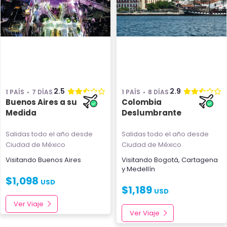
2.5
2.9
1 PAÍS
7 DÍAS
1 PAÍS
8 DÍAS
Buenos Aires a su
Colombia
Medida
Deslumbrante
Salidas todo el año
desde
Salidas todo el año
desde
Ciudad de México
Ciudad de México
Visitando
Buenos Aires
Visitando
Bogotá
,
Cartagena
y
Medellín
$
1,098
USD
$
1,189
USD
Ver Viaje
Ver Viaje