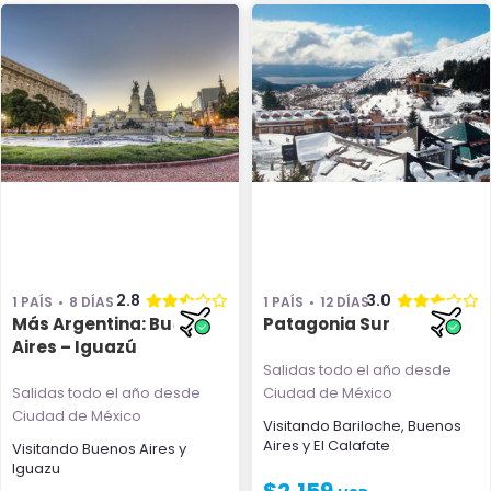
2.8
3.0
1 PAÍS
8 DÍAS
1 PAÍS
12 DÍAS
Más Argentina: Buenos
Patagonia Sur
Aires – Iguazú
Salidas todo el año
desde
Salidas todo el año
desde
Ciudad de México
Ciudad de México
Visitando
Bariloche
,
Buenos
Aires
y
El Calafate
Visitando
Buenos Aires
y
Iguazu
$
2,159