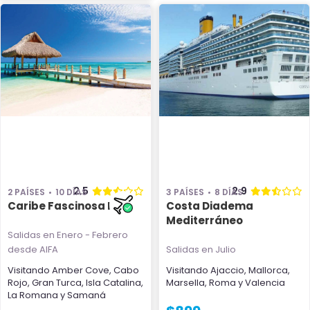
2.5
2.9
2 PAÍSES
10 DÍAS
3 PAÍSES
8 DÍAS
Caribe Fascinosa III
Costa Diadema
Mediterráneo
Salidas en Enero - Febrero
desde AIFA
Salidas en Julio
Visitando
Amber Cove
,
Cabo
Visitando
Ajaccio
,
Mallorca
,
Rojo
,
Gran Turca
,
Isla Catalina
,
Marsella
,
Roma
y
Valencia
La Romana
y
Samaná