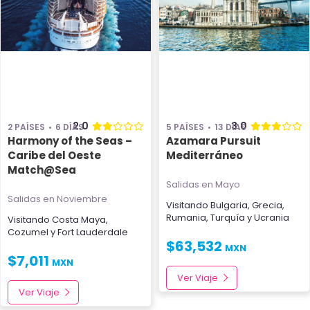
2.0
3.0
2 PAÍSES
6 DÍAS
5 PAÍSES
13 DÍAS
Harmony of the Seas –
Azamara Pursuit
Caribe del Oeste
Mediterráneo
Match@Sea
Salidas en Mayo
Salidas en Noviembre
Visitando
Bulgaria
,
Grecia
,
Rumania
,
Turquía
y
Ucrania
Visitando
Costa Maya
,
Cozumel
y
Fort Lauderdale
$
63,532
MXN
$
7,011
MXN
Ver Viaje
Ver Viaje