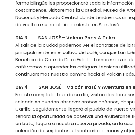
forma bilingüe les proporcionará toda la información
costarricense, visitaremos la Catedral, Museo de Ar
Nacional, y Mercado Central donde tendremos un espa
de vuelta a su hotel. Alojamiento en San José.
DIA 3 SAN JOSÉ – Volcán Poas & Doka
Al salir de la ciudad podemos ver el contraste de la 
principalmente en el cultivo del café, aunque tambié
Beneficio de Café de Doka Estate, tomaremos un desa
café vamos a aprender las antiguas técnicas utilizad
continuaremos nuestro camino hacia el Volcán Poás, 
DIA 4 SAN JOSÉ – Volcán Irazú y Aventura en el
En este completo tour de un día, visitara las famos
soleado se pueden observar ambos océanos, después 
Carrillo. Seguidamente llegará al pueblo de Puerto Vie
tendrá la oportunidad de observar una exuberante flo
en bote, llegara a nuestra reserva privada, en la cual
colección de serpientes, el santuario de ranas y el j