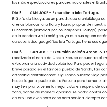
los más espectaculares parques nacionales el Braulio
DIA 5 SAN JOSE – Excursión a Isla Tortuga.
El Golfo de Nicoya, es un paradisiaco archipiélago c
arenas blancas, una flora y fauna propias de nuestro P
Puntarenas (llamada por los indígenas Tolinga); pos
de la Bandera Azul Ecológica, ya que sus aguas están 
característica geográfica Isla Tortuga, tiene sus ag
DIA 6 SAN JOSE – Excursión Volcán Arenal & T
Localizado al norte de Costa Rica, se encuentra el i
extraordinaria actividad volcánica. Para poder llegar
breve parada en el famoso pueblo de Sarchí, tan co
artesanía costarricense”. Siguiendo nuestro viaje p
hasta llegar al pueblo de La Fortuna para tomar el a
muy temprano, tener la mejor vista en espera de que
zona, donde de manera opcional se podrá contar con
de oro, una excelente cena será servida, siempre con