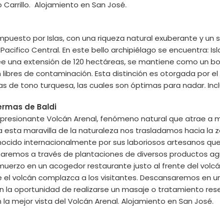
 Carrillo. Alojamiento en San José.
ompuesto por Islas, con una riqueza natural exuberante y un
acifico Central. En este bello archipiélago se encuentra: Isl
ee una extensión de 120 hectáreas, se mantiene como un bo
libres de contaminación. Esta distinción es otorgada por el 
uas de tono turquesa, las cuales son óptimas para nadar. In
ermas de Baldi
mpresionante Volcán Arenal, fenómeno natural que atrae a m
 a esta maravilla de la naturaleza nos trasladamos hacia la z
nocido internacionalmente por sus laboriosos artesanos que
asaremos a través de plantaciones de diversos productos ag
lmuerzo en un acogedor restaurante justo al frente del volc
 el volcán complazca a los visitantes. Descansaremos en un
 la oportunidad de realizarse un masaje o tratamiento res
 la mejor vista del Volcán Arenal. Alojamiento en San José.