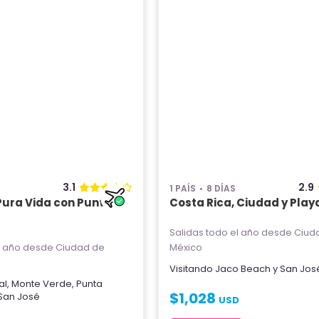
3.1
2.9
1 PAÍS
8 DÍAS
Pura Vida con Punta
Costa Rica, Ciudad y Play
Salidas todo el año
desde Ciud
l año
desde Ciudad de
México
Visitando
Jaco Beach
y
San Jos
al
,
Monte Verde
,
Punta
$
1,028
San José
USD