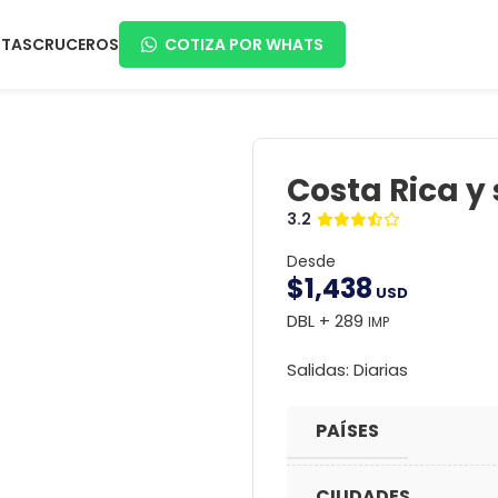
RTAS
CRUCEROS
COTIZA POR WHATS
Costa Rica y
3.2
Desde
$
1,438
USD
DBL + 289
IMP
Salidas: Diarias
PAÍSES
CIUDADES