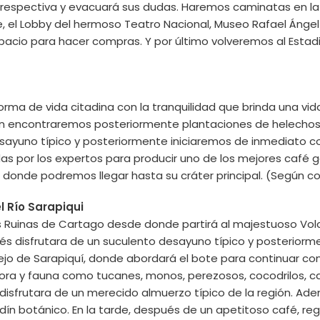
 respectiva y evacuará sus dudas. Haremos caminatas en la P
te, el Lobby del hermoso Teatro Nacional, Museo Rafael Áng
cio para hacer compras. Y por último volveremos al Estadio
forma de vida citadina con la tranquilidad que brinda una vid
n encontraremos posteriormente plantaciones de helechos, flo
yuno típico y posteriormente iniciaremos de inmediato con 
as por los expertos para producir uno de los mejores café g
donde podremos llegar hasta su cráter principal. (Según co
 Río Sarapiqui
as Ruinas de Cartago desde donde partirá al majestuoso Volc
disfrutara de un suculento desayuno típico y posteriormen
jo de Sarapiquí, donde abordará el bote para continuar con el 
ra y fauna como tucanes, monos, perezosos, cocodrilos, caim
 disfrutara de un merecido almuerzo típico de la región. Adem
ardín botánico. En la tarde, después de un apetitoso café, r