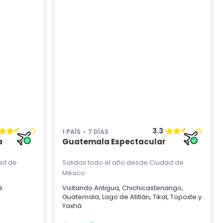
3.3
1 PAÍS
7 DÍAS
a
Guatemala Espectacular
ad de
Salidas todo el año
desde Ciudad de
México
é
Visitando
Antigua
,
Chichicastenango
,
Guatemala
,
Lago de Atitlán
,
Tikal
,
Topoxte
y
Yaxhá