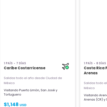
1 PAÍS
7 DÍAS
1 PAÍS
8 DÍAS
Caribe Costarricense
Costa Rica 
Arenas
Salidas todo el año
desde Ciudad de
México
Salidas todo e
México
Visitando
Puerto Limón
,
San José
y
Tortuguero
Visitando
Aren
Arenas (CR)
y
$
1,148
USD