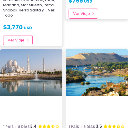
$
795
USD
Madaba
,
Mar Muerto
,
Petra
,
Shobak
Tierra Santa
y
... Ver
Ver Viaje
Todo
$
3,770
USD
Ver Viaje
3.4
3.5
1 PAÍS
8 DÍAS
1 PAÍS
8 DÍAS