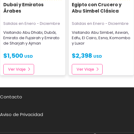
Dubai y Emiratos
Egipto con Crucero y
Árabes
Abu Simbel Clásica
Salidas en Enero - Diciembre
Salidas en Enero - Diciembre
Visitando
Abu Dhabi
,
Dubái
,
Visitando
Abu Simbel
,
Aswan
,
Emirato de Fujairah
y
Emirato
Edfu
,
El Cairo
,
Esna
,
Komombo
de Sharjah y Ajman
y
Luxor
$
1,500
$
2,398
USD
USD
Ver Viaje
Ver Viaje
Contacto
Aviso de Privacidad