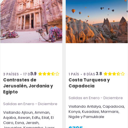
3.9
3.8
3 PAÍSES
17 DÍAS
1 PAÍS
8 DÍAS
Contrastes de
Costa Turquesa y
Jerusalén, Jordania y
Capadocia
Egipto
Salidas en Enero - Diciembre
Salidas en Enero - Diciembre
Visitando
Antalya
,
Capadocia
,
Konya
,
Kusadasi
,
Marmaris
,
Visitando
Ajloun
,
Amman
,
Nigde
y
Pamukkale
Aqaba
,
Aswan
,
Edfu
,
Eilat
,
El
Cairo
,
Esna
,
Jerash
,
Jerusalen
,
Komombo
,
Luxor
,