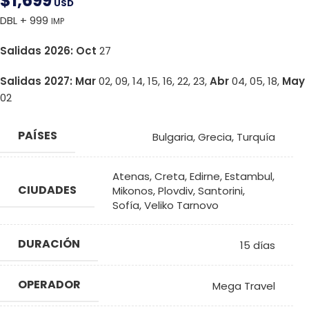
$
1,699
USD
DBL + 999
IMP
Salidas 2026: Oct
27
Salidas 2027:
Mar
02, 09, 14, 15, 16, 22, 23,
Abr
04, 05, 18,
May
02
PAÍSES
Bulgaria
,
Grecia
,
Turquía
Atenas
,
Creta
,
Edirne
,
Estambul
,
CIUDADES
Mikonos
,
Plovdiv
,
Santorini
,
Sofía
,
Veliko Tarnovo
DURACIÓN
15 días
OPERADOR
Mega Travel