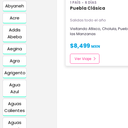
1 PAÍS
6 DÍAS
Abyaneh
Puebla Clásica
Acre
Salidas todo el año
Visitando
Atlixco
,
Cholula
,
Pueb
Addis
las Manzanas
Abeba
$
8,499
MXN
Aegina
Ver Viaje
Agra
Agrigento
Agua
Azul
Aguas
Calientes
Aguas