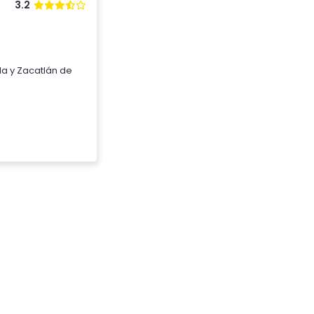
3.2
la
y
Zacatlán de