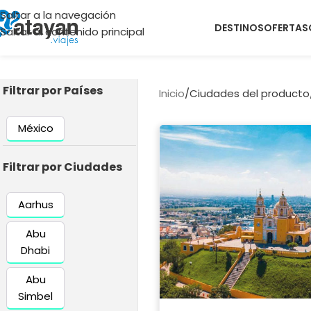
Saltar a la navegación
DESTINOS
OFERTAS
Saltar al contenido principal
Filtrar por Países
Inicio
/
Ciudades del producto
México
Filtrar por Ciudades
Aarhus
Abu
Dhabi
Abu
Simbel