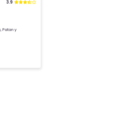
3.9
ú
,
Patan
y