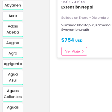
1 PAÍS
4 DÍAS
Abyaneh
Extensión Nepal
Acre
Salidas en Enero - Diciembre
Visitando
Bhaktapur
,
Katmand
Addis
Swayambhunath
Abeba
$
754
USD
Aegina
Ver Viaje
Agra
Agrigento
Agua
Azul
Aguas
Calientes
Aguas