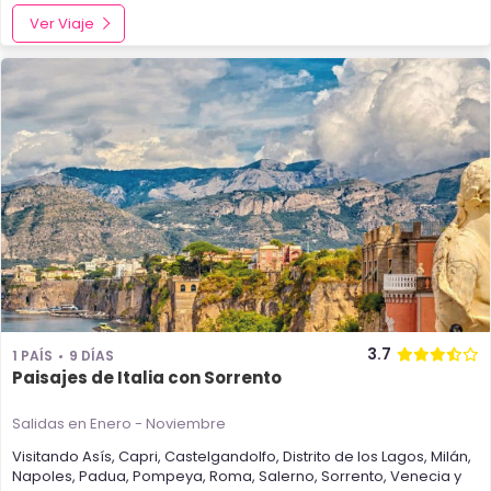
Ver Viaje
3.7
1 PAÍS
9 DÍAS
Paisajes de Italia con Sorrento
Salidas en Enero - Noviembre
Visitando
Asís
,
Capri
,
Castelgandolfo
,
Distrito de los Lagos
,
Milán
,
Napoles
,
Padua
,
Pompeya
,
Roma
,
Salerno
,
Sorrento
,
Venecia
y