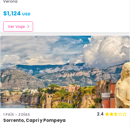
Verona
$
1,124
USD
Ver Viaje
2.4
1 PAÍS
2 DÍAS
Sorrento, Capri y Pompeya