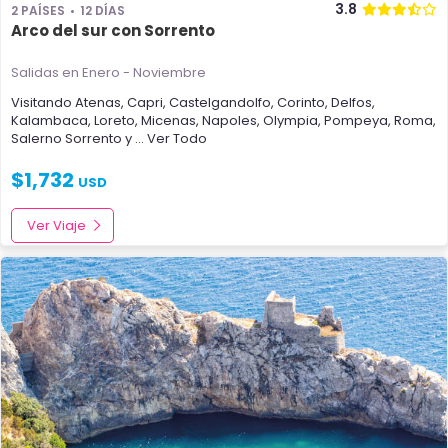
3.8
2 PAÍSES
12 DÍAS
Arco del sur con Sorrento
Salidas en Enero - Noviembre
Visitando
Atenas
,
Capri
,
Castelgandolfo
,
Corinto
,
Delfos
,
Kalambaca
,
Loreto
,
Micenas
,
Napoles
,
Olympia
,
Pompeya
,
Roma
,
Salerno
Sorrento
y
... Ver Todo
$
1,732
USD
Ver Viaje