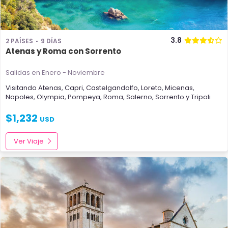
3.8
2 PAÍSES
9 DÍAS
Atenas y Roma con Sorrento
Salidas en Enero - Noviembre
Visitando
Atenas
,
Capri
,
Castelgandolfo
,
Loreto
,
Micenas
,
Napoles
,
Olympia
,
Pompeya
,
Roma
,
Salerno
,
Sorrento
y
Tripoli
$
1,232
USD
Ver Viaje