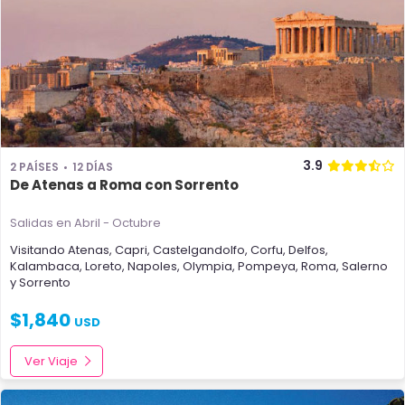
3.9
2 PAÍSES
12 DÍAS
De Atenas a Roma con Sorrento
Salidas en Abril - Octubre
Visitando
Atenas
,
Capri
,
Castelgandolfo
,
Corfu
,
Delfos
,
Kalambaca
,
Loreto
,
Napoles
,
Olympia
,
Pompeya
,
Roma
,
Salerno
y
Sorrento
$
1,840
USD
Ver Viaje