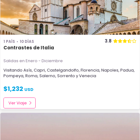
3.8
1 PAÍS
10 DÍAS
Contrastes de Italia
Salidas en Enero - Diciembre
Visitando
Asís
,
Capri
,
Castelgandolfo
,
Florencia
,
Napoles
,
Padua
,
Pompeya
,
Roma
,
Salerno
,
Sorrento
y
Venecia
$
1,232
USD
Ver Viaje