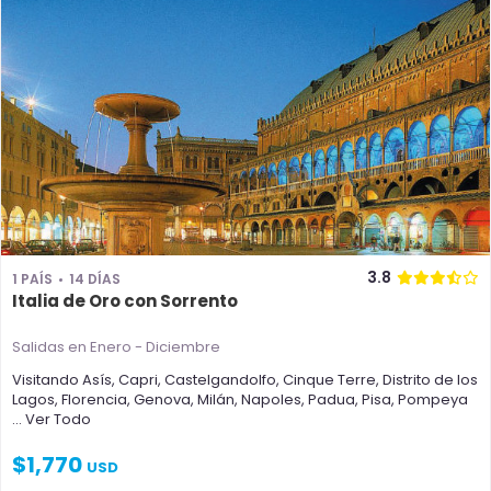
3.8
1 PAÍS
14 DÍAS
Italia de Oro con Sorrento
Salidas en Enero - Diciembre
Visitando
Asís
,
Capri
,
Castelgandolfo
,
Cinque Terre
,
Distrito de los
Lagos
,
Florencia
,
Genova
,
Milán
,
Napoles
,
Padua
,
Pisa
,
Pompeya
... Ver Todo
$
1,770
USD