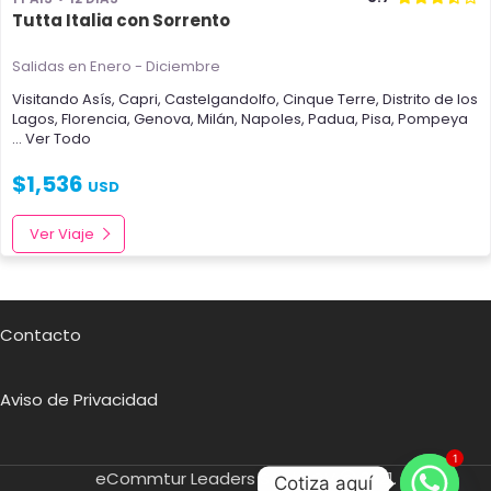
Tutta Italia con Sorrento
Salidas en Enero - Diciembre
Visitando
Asís
,
Capri
,
Castelgandolfo
,
Cinque Terre
,
Distrito de los
Lagos
,
Florencia
,
Genova
,
Milán
,
Napoles
,
Padua
,
Pisa
,
Pompeya
... Ver Todo
$
1,536
USD
Ver Viaje
Contacto
Aviso de Privacidad
1
eCommtur Leaders SA de CV
2021.
Cotiza aquí