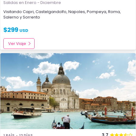
Salidas en Enero - Diciembre
Visitando
Capri
,
Castelgandolfo
,
Napoles
,
Pompeya
,
Roma
,
Salerno
y
Sorrento
$
299
USD
Ver Viaje
3.7
1 PAÍS
12 DÍAS